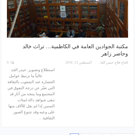
مكتبة الجوادين العامة في الكاظمية… تراث خالد
وحاضر زاهر
الحاج فلاح حسن العلي
أغسطس 12, 2018
0
استطلاع وتصوير: حيدر الجد
غالباً ما ترتبط عوامل
الحضارة عند الشعوب بالثقافة
التي تعبّر عن درجة التفوق في
المجتمع وما ينتجه من آثار قد
تبقى شواهد دالة لمئات
السنين إذا لم نقل للآلاف منها
على وعيه.وقد تتنوع الصور
الثقافية…