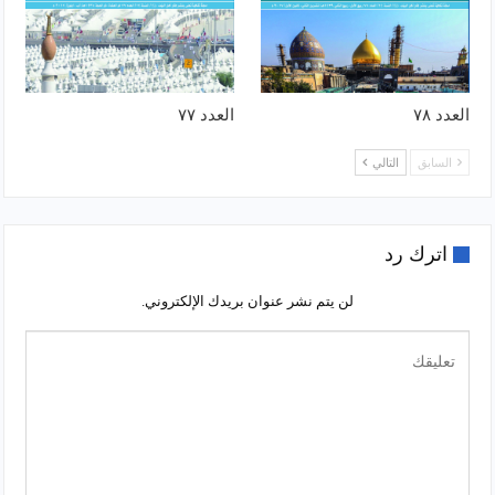
العدد ٧٨
العدد ٧٧
السابق
التالي
اترك رد
لن يتم نشر عنوان بريدك الإلكتروني.