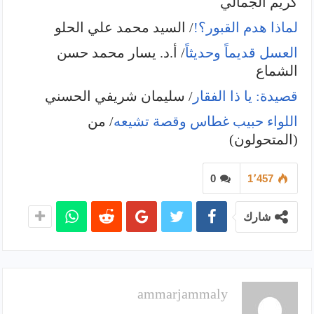
كريم الجمالي
لماذا هدم القبور؟!
/ السيد محمد علي الحلو
العسل قديماً وحديثاً
/ أ.د. يسار محمد حسن
الشماع
قصيدة: يا ذا الفقار
/ سليمان شريفي الحسني
اللواء حبيب غطاس وقصة تشيعه
/ من
(المتحولون)
0
1٬457
شارك
ammarjammaly