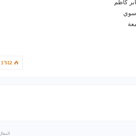
ابر كاظم
وسوي
عة
1٬512
المقال