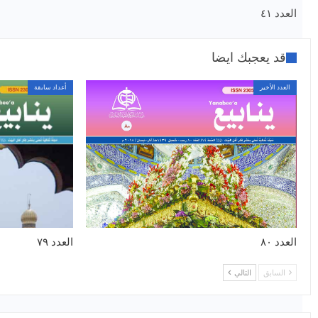
العدد ٤١
قد يعجبك ايضا
العدد الأخير
أعداد سابقة
العدد ٨٠
العدد ٧٩
السابق
التالي