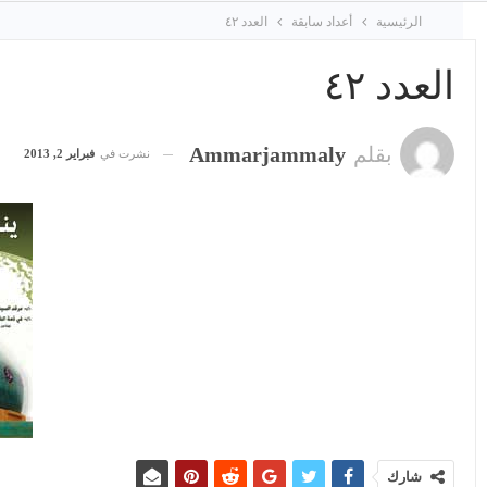
الرئيسية
أعداد سابقة
العدد ٤٢
العدد ٤٢
بقلم
Ammarjammaly
نشرت في
فبراير 2, 2013
شارك