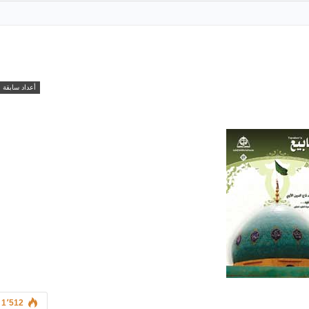
أعداد سابقة
1٬512