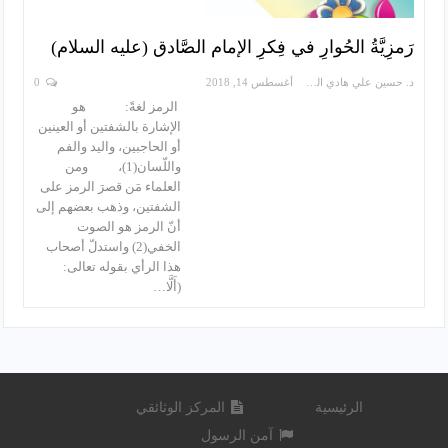
رَمزِيَّةُ الحُوارِ في فِكرِ الإمام الصَّادق (عليه السلام)
د. حسين علي هادي المحنة
أغسطس 14, 2018
0
الرمز لغةً: هو
الإشارة بالشفتين أو العينين
أو الحاجبين، واليد والفم
واللّسان(1)، ومن
العلماء مَن قصرَ الرمز على
الشفتين، وذهب بعضهم إلى
أنّ الرمز هو الصوت
الخفي(2) واستدلّ أصحاب
هذا الرأي بقوله تعالى:
(أَلَّا…
الرئيسية
المركز الوثائقي
آمن الرسول