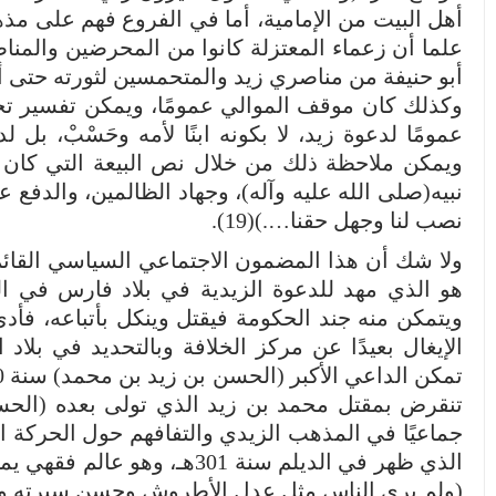
علما أن زعماء المعتزلة كانوا من المحرضين والمناص
أبو حنيفة من مناصري زيد والمتحمسين لثورته حتى أسه
وكذلك كان موقف الموالي عمومًا، ويمكن تفسير 
عمومًا لدعوة زيد، لا بكونه ابنًا لأمه وحَسْبْ، ب
ويمكن ملاحظة ذلك من خلال نص البيعة التي كان يأ
نبيه(صلى الله عليه وآله)، وجهاد الظالمين، والدف
نصب لنا وجهل حقنا….)(19).
ولا شك أن هذا المضمون الاجتماعي السياسي القائ
هو الذي مهد للدعوة الزيدية في بلاد فارس في ا
ويتمكن منه جند الحكومة فيقتل وينكل بأتباعه، فأد
الإيغال بعيدًا عن مركز الخلافة وبالتحديد في بلاد 
جماعيًا في المذهب الزيدي والتفافهم حول الحركة ال
الذي ظهر في الديلم سنة 301هـ
(ولم يرى الناس مثل عدل الأطروش وحسن سيرته وإقامت