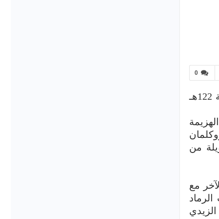
0
يعود ظهور الزيدية، إلى خروج زيد بن علي زين العابدين(عليه السلام) في وجه هشام بن عبد الملك سنة 122هـ
لهزيمة
وكلمان
يلة من
آخر مع
لنار تحت الرماد
الزيدي