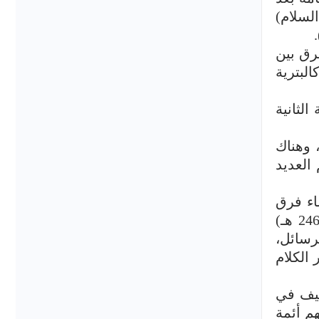
لسلام)
فرق بين
لبترية
لثانية
 بشعبها تختلف في ما بينها في القضايا الأساسية مثل صفات الباري والعدل والاستطاعة(13)، وهناك
العديد
اء فرق
القرن الثاني أحد سوى الجارودية، وكان أكثر متكلمي الزيدية تأثيراً في هذا التيار هو القاسم الرسي (ت 246 هـ)
رسائل،
أسس إمامة الزيدية في اليمن عام 283هـ، وبلور الكلام
تزال من واصل وصارت أصحابه كلها معتزلة)(16). ويضيف في
م أئمة