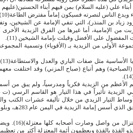
ناء علي (عليه السلام) بمن فيهم أبناء الحسنين(عليهم ا
يدع الناس لنصرته فسيكون إماماً مفترض الطاعة(10).
ود زياد بن المنذر)، التي تنفي الإمامة عن الشيخين، وت
ت من الإمامية، أما غيرها من الفرق الزيدية الأخرى كا
 المفضول على الأفضل وقبلت بإمامة الشيخين (11).
عة الأولى من الزيدية بـ (الأقوياء) وتسمية المجموعة ا
ثم إن الزيدية
صباحية) وهم أتباع (صباح المزني) وقد اختلفت معهم 
الأعظم من الزيدية فكرياً ومدرسياً، ولم يبق من أسم
وساط التيار الزيدي من خلال تأليفه عشرات الكتب وال
إضافة إلى يحيى بن الحسين الملقب بالهادي إلى الحق الذي 
بل إن هناك من يقول إن زيدًا بن علي (اقتبس الاع
و القذة بالقذة ويعظمون أئمة المعتزلة أكثر من تعظيمه