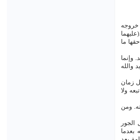
 خروجه
عليهما
قها ما
 وإنما
 والله
ل زمان
عه ولا
ه. ومن
 الجور
ه بعدما
مة بعد