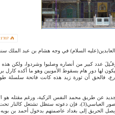
1٬317
قـُتِلَ عدد كبير من أنصاره وصلبوا وشردوا، ولكن هذه ا
ون لها دور هام بسقوط الأمويين وهو ما أكده كارل بر
ارع، فالحق أن ثورة زيد هذه كانت فاتحة سلسلة طو
جديد عن طريق محمد النفس الزكية، ورغم مقتله هو ال
عدد من أهل بيته بطريقة فاجعة من قبل جنود المنصور العباسي(3)، فإن دعوته ستظل تشتعل كا
يصل الحريق إلى بغداد عاصمتهم بدخول أحمد بن بويه 