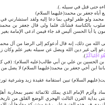
ه حتى قتل في سبيله .).
 أباه جعفر بن محمد(عليهما السلام)
ل محمد ولو ظفر لوفى بما دعا إليه ولقد استشارني في
لوب بالكناسة فشأنك فلما ولى قال جعفر بن محمد(
ون يا أبا الحسن أليس قد جاء فيمن ادعى الإمامة بغير ح
ى الله من ذلك، إنه قال أدعوكم إلى الرضا من آل محمد.
عو إلى غير دين الله ويضل عن سبيله بغير علم وكان زيد
وَ اجْتَباكُمْ
).
ي بن الحسين بن علي بن أبي طالب(عليه السلام): (في ك
ننا ابن أخي جعفر بن محمد(عليهما السلام) لا يضل من تب
ت(عليهم السلام) تبين استقامة عقيدة زيد وشرعية ثورت
د وألزم الإمام الذي يملك ثلاثمائة نصير بمحاربة أهل
القرن حتى بداية القرن الثالث الهجري الوضع القلق من تاريخ
لزيدي في هذه الفترة على رؤية مشتركة مفادها أن الإما