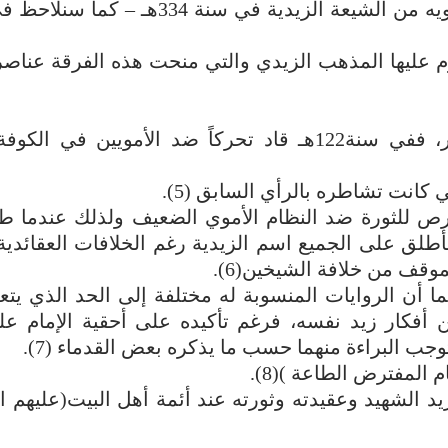
إليها، وحجره على الخليفة بها، وإقامة سلطان بني بويه من الشيعة الزيدية في سن
عليها المذهب الزيدي والتي منحت هذه الفرقة عناصر 
عالماً زاهداً يعتقد بالقيام بالسيف ضد حكام الجور، ففي سنة122هـ قاد تحركاً ضد الأمويين
 كانت تشاطره بالرأي السابق (5).
فرص للثورة ضد النظام الأموي الضعيف ولذلك عندما ط
طلق على الجميع اسم الزيدية رغم الخلافات العقائدية 
قف من خلافة الشيخين(6).
أن الروايات المنسوبة له مختلفة إلى الحد الذي يتع
 أفكار زيد نفسه، فرغم تأكيده على أحقية الإمام عل
وجب البراءة منهما حسب ما يذكره بعض القدماء (7).
 المفترض الطاعة )(8).
 الشهيد وعقيدته وثورته عند أئمة أهل البيت(عليهم ال