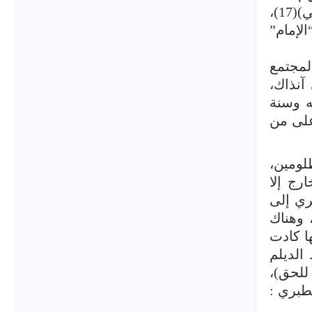
أهل البيت من الإمامية، أما في الفروع فهم على مذهب أبي حنيفة إلا في مسائل قليلة يوافقون فيها الشافعي)(17)،
لإمام”
لمجتمع
آنذاك،
ه وسنة
على من
لومين،
رج إلا
ري إلى
، وهناك
لة فيها كادت
 في انخراط الديلم
للحق)،
 الطبري :