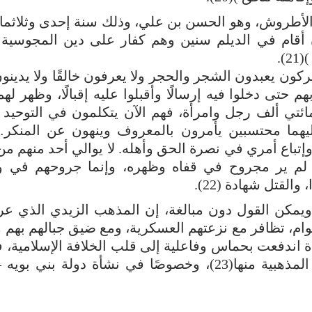
الأطروش، وهو الحسن بن علي، وذلك سنة إحدى وثلاثمائ
ن أقام في الديلم سنين وهم كفار على دين المجوسية
).
ون يعبدون الشجر والحجر ولا يعرفون خالقًا ولا يدينون
تى دخلوا فيه إرسالًا وأقبلوا عليه إقبالًا، وظهر لهم
ائتي ألف رجل وامرأة، فهم الآن يتكلمون في التوحيد 
يهما محتسبين يأمرون بالمعروف وينهون عن المنكر
وإتباع أمري في نصرة الحق وأهله. لا يوالي أحد منهم من
ح لم ير مجروح في قفاه وظهره، وإنما جروحهم في 
القتل شهادة (22).
ا، ويمكن القول دون مبالغة، إن المذهب الزيدي الذي ع
وام، تظافر مع نزعتهم العسكرية، ومع ضيق جبالهم بهم 
ة اندفعت بحماس وفاعلية إلى قلب الخلافة الإسلامية، 
فيها حركية شديدة، وغيرت كل المعطيات خصوصًا المذهبية منها(23)، وخصوصًا في نشأة دولة 