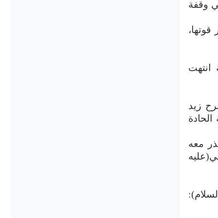
ة 334هـ – كما سنلاحظ في وقفة
قوتها،
 في الكوفة انتهت
رح زيد
الحادة
ذر معه
ي(عليه
سلام):