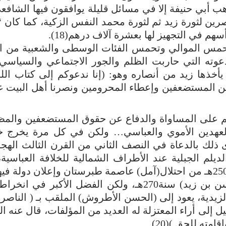
رين لثورة زيد ثم لثورة محمد النفس الزكية، كما كان “ا
م في التجهيز لها بعشرة آلاف درهم(18).
تحمس الموالي وتحمس الفئات الوسطى والشعبية من ا
ل لدعوته التي حاربت الظلم والجور الاجتماعي والسياسي 
خذها زيد من أنصاره وهو: (إنا ندعوكم إلى كتاب الل
ع عن المستضعفين وإعطاء المحرومين ونصرنا أهل البيت 
م على المساواة والدفاع عن حقوق المستضعفين والمظ
لعهدين الأموي والعباسي… ولكن في كل مرة يخرج خا
ى ذلك بالدعاة في النصف الثاني من القرن الثالث الهج
الديلم الجبلية عند الأطراف الشمالية للخلافة العباسية
تمكن الداعي الأكبر (الحسن بن زيد بن محمد) سنة 250هـ من احتلال(آمل) عاصمة طبرستان وإعلان دو
تنقرض بمقتل محمد بن زيد الذي تولى بعده (الحسن بن زيد) سنة270هـ، ولكن الفضل الأكبر
زيدية، يعود إلى (الحسن الأطروش) الملقب بـ ( الناصر 
، وهو عالم فقهي يميل إلى أراء المعتزلة له العديد من المؤلفات، قال عنه
ه للحق )(20).