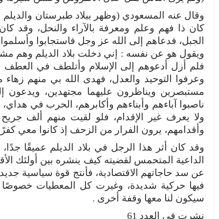
وقال عنه المسعودي (وظهر ببلاد طبرستان والديلم 
كان ذا فهم وعلم ومعرفة بالآراء والنحل، وقد كا
الجبل، فدعاهم إلى الله عز وجل فاستجابوا وأسلموا )(21
ويقول هو عن نفسه : إني دخلت بلاد الديلم وهم مشرك
فلم أزل أدعوهم إلى الإسلام وأتلطف في العطف بهم ح
وعرفوا التوحيد والعدل، فهدى الله بي منهم زهاء م
مستبصرين ويناظرون عليهما مجتهدين، ويدعون إل
ناصبوا آباءهم وأبناءهم وأكابرهم، الحرب في هداي، 
ولا يعرف غير الإقدام، فلو لقيت منهم ألف جري
وأقدامهم، يرون الفرار من الزحف إذ كانوا معي كفرًا، و
وقد كان أثر هذا الرجل في بلاد الديلم عميقًا جدً
الداعية المتحمس لقضيته كيف ينشره بين أولئك الأق
عن سد حاجاتهم الاقتصادية، فأنتج قوة سياسية جديد
سيكون لنا معها وقفة أخرى .
نشرت في العدد 61