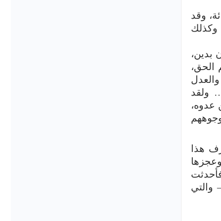
ة، وقد
 وكذلك
 بدين،
 الحق،
والعدل
… ولقد
 عدوه،
وجوههم
رف هذا
وعجزها
فأحدثت
بني بويه – والتي