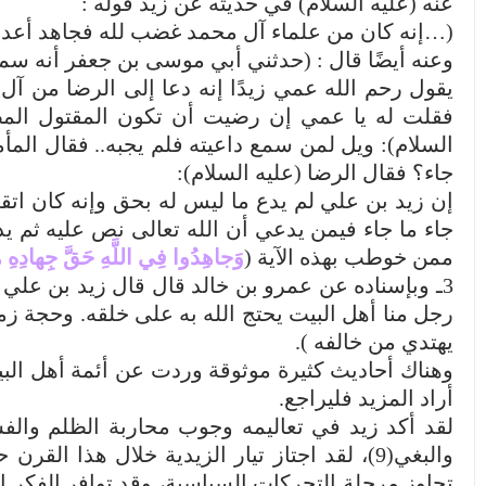
عنه (عليه السلام) في حديثه عن زيد قوله :
(…إنه كان من علماء آل محمد غضب لله فجاهد أعداء
وعنه أيضًا قال : (حدثني أبي موسى بن جعفر أنه سمع
يقول رحم الله عمي زيدًا إنه دعا إلى الرضا من آ
فقلت له يا عمي إن رضيت أن تكون المقتول المص
السلام): ويل لمن سمع داعيته فلم يجبه.. فقال المأم
جاء؟ فقال الرضا (عليه السلام):
إن زيد بن علي لم يدع ما ليس له بحق وإنه كان اتق
جاء ما جاء فيمن يدعي أن الله تعالى نص عليه ثم يد
ممن خوطب بهذه الآية (
وَجاهِدُوا فِي اللَّهِ حَقَّ جِهادِهِ هُ
3ـ وبإسناده عن عمرو بن خالد قال قال زيد بن عل
رجل منا أهل البيت يحتج الله به على خلقه. وحجة زما
يهتدي من خالفه ).
وهناك أحاديث كثيرة موثوقة وردت عن أئمة أهل البي
أراد المزيد فليراجع.
لقد أكد زيد في تعاليمه وجوب محاربة الظلم والفسا
والبغي(9)، لقد اجتاز تيار الزيدية خلال هذا 
تجاوز مرحلة التحركات السياسية، وقد توافر الفكر ا