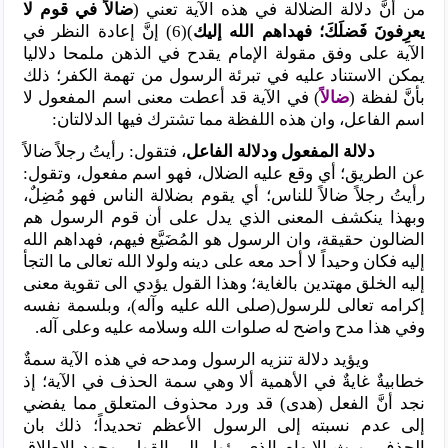
من أنَّ دلالة الضلالة في هذه الآية تعني (
ضالاً في قوم لا
يعرِفونَ فَضلَكَ؛ فهداهم الله إليك
)(6) إنَّ إعادة النظر في
الآية على وفق مقولة الإمام يقدح في الذهن ملمحا دلاليا
يمكن الاستناد عليه في تبرئة الرسول من تهمة الكفر؛ ذلك
بأنَّ لفظة (
ضالاً
) في الآية قد أعطت معنى اسم المفعول لا
اسم الفاعل، وان هذه اللفظة مما تشترك فيها الدلالتان:
دلالة المفعول ودلالة الفاعل
، فتقول: رأيتُ رجلاً ضالاً
عن الطريق؛ أي وقع عليه الضلال، فهو اسم مفعول، وتقول:
رأيتُ رجلاً ضالاً للناس؛ أي يقوم بضلالة الناس فهو مُضِلٌ،
وبهذا ينكشف المعنى الذي يدل على أن قوم الرسول هم
الضالون حقيقة، وان الرسول هو المُضَيَّع فيهم، فهداهم الله
إليه فكان وحيداً لا أحد معه على دينه ولولا الله تعالى ما التجأ
إليه الخلق مهتدين بالغاية؛ وهذا القول يؤدي الى تقوية معنى
إكرامه تعالى للرسول(صلى الله عليه وآله)، وبلسمة نفسه
وفي هذا مدح واضح له صلوات الله وسلامه عليه وعلى آله.
ويؤيد دلالة تنزيه الرسول ومدحه في هذه الآية سمةٌ
خطابيةٌ غايةٌ في الأهمية ألا وهي سمة الحذف في الآية؛ إذ
نجد أنَّ الفعل (هدى) قد ورد محذوف المتعلق مما يفضي
إلى عدم نسبته إلى الرسول الأعظم تحديداً؛ ذلك بان
الحذف يورث الإبهام الذي يؤول إلى القول بوجود الإطلاق