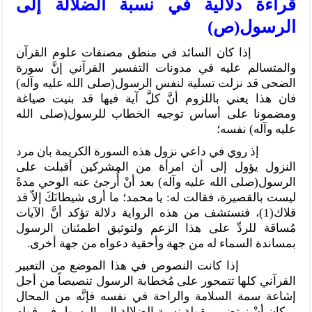
قراءة دلالية في نسبة الضلالة إلى
الرسول(ص)
إذا كان السائد في منطق مصنفات علوم القرآن
والمتسالم عليه في مدونات التفسير القرآني إنَّ سورة
الضحى قد نزلت تسلية لنفس الرسول(صلى الله عليه وآله)
فان هذا يعني باللزوم أنَّ كلَّ آية فيها قد بنيت صياغة
ومضمونا على أساس توجيه الخطاب للرسول(صلى الله
عليه وآله) نفسه؛
إذ روي في داعي نزول هذه السورة الكريمة بان مرد
النزول يؤول إلى أن امرأة من المشركين أقبلت على
الرسول(صلى الله عليه وآله) بعد أنْ أُرجئ عنه الوحي مدةً
ليست بالقصيرة، فقالت له: يا محمد؛ ما أرى شيطانَكَ إلاّ قد
قلاك(1)، فنستشف من هذه الرواية دلالة تؤكد أنَّ الآيات
مُساقة للردِّ على هذا الزعم ولتوثيق اطمئنان الرسول
بمساندة السماء له من جهة وأحقية دعواه من جهة أخرى.
إذا كانت النصوص في هذا الموضع من التعبير
القرآني كلها تتمحور على مُخطابة الرسول تنصيصاً من أجل
إشاعة سمة السلامة والراحة في نفسه فإنَّه من المحال
بمكان أنْ نرتضي مقولة نسبة الضلالة إلى الرسول في قوله