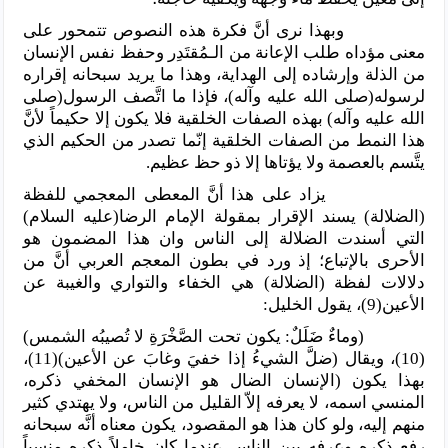
وبهذا نرى أنَّ فكرة هذه النصوص تتمحور على
معنى مؤداه طلب الإعانة من الـمُقتَدِر وحفظ نفس الإنسان
من الذلة وإرشاده إلى الهداية، وهذا ما يريد سبحانه إقراره
لرسوله(صلى الله عليه وآله)، فإذا ما اتَّصف الرسول(صلى
الله عليه وآله) بهذه الصفات الخلقية فلا يكون إلا حكيماً لأنَّ
هذا النمط من الصفات الخلقية إنّما تصدر من الحكيم الذي
يتَّسم بالعصمة ولا يؤتاها إلا ذو حظ عظيم.
يزاد على هذا أنَّ المعطى المعجمي للفظة
(الضلالة) يسند الإقرار بمقولة الإمام الرضا(عليه السلام)
التي أسندت الضلالة إلى الناس وان هذا المضمون هو
الأحرى بالإتباع؛ إذ ورد في بطون المعجم العربي أنَّ من
دلالات لفظة (الضلالة) هي الخفاء والتواري والغيبة عن
الأعين(9)، يقول الخليل:
(وماءٌ ضَلَلٌ: يكون تحت الصَّخْرَةِ لا تُصيبُه الشمس)
(10)، ويقال (ضلَّ الشيءُ إذا خفيَ وغابَ عن الأعين)(11)،
بهذا يكون (الإنسان الضال هو الإنسان المخفي ذكره،
المنسي اسمه، لا يعرفه إلاّ القليل من الناس، ولا يهتدي كثير
منهم إليه، ولو كان هذا هو المقصود، يكون معناه أنَّه سبحانه
رفع ذكره وعرفه بين الناس عندما كان خاملاً ذكره منسياً