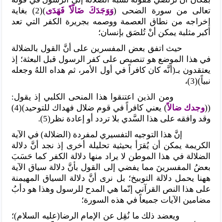
تعالى من سورة الضحى (
وَوَجَدَكَ ضَالّاً فَهَدَى
)(2) بغاية
إخراجه من نطاق العصمة ووصمه بجريرة الكفر التي تعد
أكبر مثلبة يمكن أنْ تُلصَق بإنسان؛
حيث اتفق بعض المفسرين على أنَّ القول بالضلالة
في هذا الموضع هو تنصيص على كفر الرسول قبل البعثة؛ إذ
يعتقدون بـ(أنَّه كان كافراً في أول الأمر، ثم هداه اللهُ وجعله
نبياً)(3)،
ومن الذين اعتنقوا هذا المنحى الكلبي إذ يقول:
((
وجدك ضالاً
) يعني كافراً في قوم ضلال فهداك للتوحيد)(4)
وقد وافقه على هذا السَّدي بلا تردد أو إعادة نظر(5).
إنَّ هذا التوجيه التفسيري لمفردة (الضلالة) في الآية
الكريمة يمكن أن يُقرَأ بحيثية تحليلة أخرى إذ نجد أنَّ دلالة
الضلالة في هذا الموطن لا يراد منها دلالة الكفر كما حَسَبَ
بعضُ المفسرينَ مما يفضي إلى القول بأنَّ دلالة سياق الآية
ههنا يحمل دلالة التوبيخ؛ بل نرى أنَّ دلالة السياق المهيمنة
على هذا النص القرآني إنّما هي المدح للرسول وهذا هو دأبُ
مضامين الآيات جميعاً في هذه السورة؛
ويعضد ذلك ما نُقِل عن الإمام الرضا(عليه السلام)؛