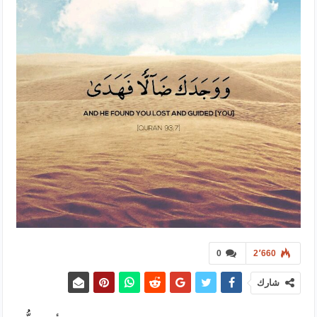
0
2٬660
شارك