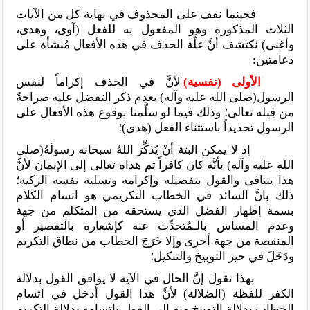
فحينما نقف على المحذوف في نهاية كل من الآيات
الثلاث المذكورة وهو المفعول به للفعل (آوى، وهدى،
وأغنى) نكتشف أنَّ علَّة الحذف في هذه الأفعال مُنشأة على
دعامتين:
الأولى (نفسية)
لأنَّ في الحذف إكراماً لنفس
الرسول(صلى الله عليه وآله) بعدم ذكر التفضل عليه صراحةً
من قِبله تعالى؛ وذلك فيما لو سلَّمنا بوقوع هذه الأفعال على
الرسول تحديداً باستثناء الفعل (هدى)؛
إذ لا يمكن البتة أنْ يُذكِّرَ اللهُ سبحانه رسولَهُ(صلى
الله عليه وآله) بأنَّه كان كافراً ثم هداه تعالى إلى الإيمان لأنَّ
هذا يتنافى والقول بتفضيله وإكرامه وتسلية نفسه الزكية؛
ذلك بانَّ السائد في الخطاب التكريمي هو اتسام الكلام
بسمة إظهار الفضل الذي يستحقه من المتكلم من جهة
وعدم المساس بالـمُتحدِّث عنه كإشعاره بالتقصير أو
المنقصة من جهة أخرى وإلا خَرَجََ الخطاب من نطاق التكريم
ودَخَلَ في حيز التوبيخ والتنكيل؛
بهذا نقول إنَّ الحال في الآية لا يوافق القول بدلالة
الكفر للفظة (الضلالة) لأنَّ هذا القول أدخل في اتسام
الخطاب بدلالة التوبيخ منه إلى القول باتسامه بدلالة التكريم