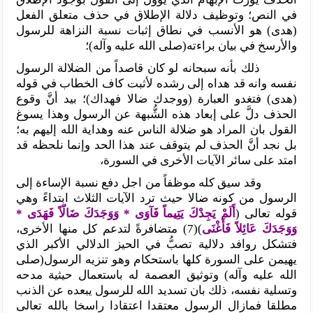
في النص؛ وتوظيف دلالة الإطلاق في حذف متعلق الفعل
(هدى) هو الأنسب في نطاق إثبات نسبة النزاهة للرسول
والأرسخ في بيان براءته(صلى الله عليه وآله)؛
ذلك بأنه سبحانه لو كان قاصداً من الضلالة الرسول
نفسه وانه قد هداه إلى رشده لأثبت كاف الخطاب في قوله
(هدى) فتغدو العبارة (ووجدك ضالا فهداك)؛ بيد أنَّ وقوع
الحذف دلَّ على إبعاد هذه الشُّبهة عن الرسول وهذا يسوغ
القول بان المراد هو ضلالة الناس عنه وهداية الله إليهم به؛
بل نجد أنَّ الحذف لم يتوقف عند هذا الحد وإنما نلحظه قد
امتد على سائر الآيات الأخرى في السورة،
وقد سيق كله موظفاً من اجل دفع نسبة الإساءة إلى
الرسول من كونه ضالا حيث ترد الآيات الثلاث ابتداءً وهي
قوله تعالى (
أَلَمْ يَجِدْكَ يَتِيماً فَآوَى * وَوَجَدَكَ ضَالّاً فَهَدَى *
وَوَجَدَكَ عَائِلاً فَأَغْنَى
)(7) متضافرةً لتدعم كل منها الأخرى،
فتشكل روافد دلالية تصبُّ في الحيز الدلالي الأكبر الذي
يهيمن على السورة كلها باستحكام وهو تنزيه الرسول(صلى
الله عليه وآله) وتوثيق العصمة له باستعمال حيثية مدحه
وتسلية نفسه، ذلك بان تسديد الله للرسول يبعده عن الذنب
مطلقا فمازال الرسول معتقدا اعتقادا راسخا بالله تعالى