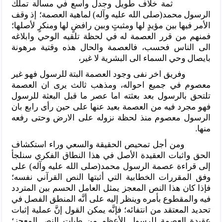
ثمة خلاف طويل وجدل واسع في مسألة تملُّك
الرسول محمد(صلى الله عليه وآله) لماهية العصمة؛ إذ وقف
الأمر فيها بين مؤيدٍ لها ومثبتٍ وبين رافضٍ لها ومنكرٍ لأصلها؛
فمنهم من قرر العصمة له في لحظة تلقيه الوحي وابلاغه
الى الناس فحسب، فالعصمة والحال هذه وقتية مرهونة
بايصال وحي السماء الى البشرية لا غير،
وفريق اخر نفى وجود العصمة البتة للرسول فهو غير
معصوم في جميع احواله، ومذهب ثالث يرى ان العصمة
تلتحق بالرسول بعد بعثته اما عصر ما قبل البعثة للرسول
فهو مجرد فيه من العصمة بعيد عنها على حين رأى رابع بان
الرسول معصوم منذ لحظة نزوله على الارض وحتى رفعه
منها.
ومن أجل تمحيص الحقيقة والسعي وراء استكشاف
الحق واثبات العقيدة الأصل في هذا النطاق الفكري سنلجأ
إلى قراءة عصمة الرسول محمد(صلى الله عليه وآله) على
وفق المقررات الخطابية التي أثبتها النص القرآني نفسه؛
فإذا كان هذا النص المعجز يمثل العامل الحسم بين المتردد
فيه والمقطوع بأمره وينظر إليه على أنَّه المنطق الفصل في
تحديد المعتقد من انتفائه؛ فإنَّه يمكن القول إنَّ عملية إثبات
عقيدة العصمة للرسول الأعظم من طيات النص المعجز؛