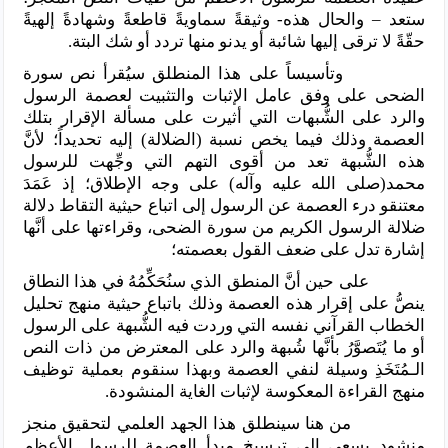
ستعد – والحال هذه- وثيقةً سماويةً قاطعةً وشهادةً إلهيةً
حقّةً لا ترقى إليها شائبة أو يدنو منها تردد أو شك البتة.
وتأسيساً على هذا المنطلق سيُقرأ نص سورة
الضحى على وفق عامل الإثبات والتثبيت لعصمة الرسول
والرد على الشُّبهات التي أثيرت على مسألة الإقرار بتلك
العصمة وذلك فيما يخص نسبة (الضلالة) إليه تحديداً؛ لأنَّ
هذه الشُّبهة تعد من أقوى التهم التي وجِّهت للرسول
محمد(صلى الله عليه وآله) على وجه الإطلاق؛ إذ عَمَدَ
معتنقو درء العصمة عن الرسول إلى اتباع حيثية التقاط دلالة
ضلالة الرسول الكريم من سورة الضحى، وقراءتها على أنَّها
إشارة تدل على ضعف القول بعصمته؛
على حين أنَّ المنطق الذي سنُحَكِّمُهُ في هذا النطاق
ينصُّ على إقرار هذه العصمة وذلك باتباع حيثية منهج تحليل
الخطاب القرآني نفسه التي وردت فيه الشُّبهة على الرسول
أو ما يُتَصوَّرُ بأنَّها شُبهة والرد على المعترض من ذات النص
الـمُتَخَذِ وسيلة لنفي العصمة وبهذا سنقوم بعملية توظيف
منهج القراءة المعكوسة لإثبات الغاية المنشودة.
من هنا سينطلق هذا الجهد العلمي لتحقيق منجز
منشود يسعى إلى ترسيخ مبدأ العصمة للرسول الأعظم