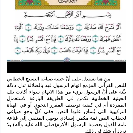
من هنا نستدل على أنَّ حيثية صياغة النسيج الخطابي
للنص القرآني المزمع اتهام الرسول فيه بالضلالة تدل دلالة
بيِّنة على أنَّ الرسول بريء من هذا الاتهام سواء أكانت تلك
الحيثية الخطابية تكمن في الطريقة البارعة لاستعمال
المفردة أم في كيفية توظيف المقرر النحوي أو في الهيأة
التركيبية التي يُساق عليها النص؛ ففي كلِّ وجهٍ صياغي
لخطاب النص ثمة مكمن إسنادي يوصِل المتلقي إلى قناعة
تامة للقول بعصمة الرسول الأكرم(صلى الله عليه وآله) بلا
تردد أو شك في ذلك.