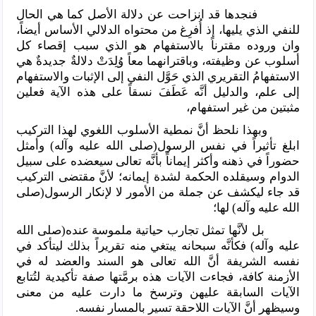
فنجدها قد انزاحت عن دلالة الأصل كما هي الحال
للنفي الذي يليها، إذ أُفرِغ من محتواه الدلالي الأساس أيضاً،
وان وروده مقترناً بالاستفهام هو الذي سبب إقصاء كل
أسلوب عن وظيفته، وباقترانهما معاً وُلِدَتْ دلالةٌ جديدةٌ هي
الاستفهامُ التقريري الذي حَوَّل النفي إلى الإثبات والاستفهام
إلى علم، والدليل أنَّه عَطَفَ نسقاً على هذه الآية فعلين
مثبتين من غير استفهام،
وبهذا نلحظ أنَّ نمطية الأسلوب اللغوي لهذا التركيب
ابلغ تأثيراً في نفس الرسول(صلى الله عليه وآله) وأمثل
حضوراً في ذهنه وأكثر إيماناً بأنَّه تعالى سيعضده على سبيل
الدوام وسيقلده الحكمة لشدة إيمانه؛ لأنَّ مقتضى التركيب
قد جاء ليكشف عن جملة من الأمور لا لإنكار الرسول(صلى
الله عليه وآله) لها؛
بل لأنَّها تمثل تجارب حياتية ملموسة عنده(صلى الله
عليه وآله) فكأنَّه سبحانه يبتغي منه تقريراً بذلك ليتأكد في
نفسه الشريفة أنَّ الله تعالى هو السند والعضد له في
الأزمنة كافة، فجاءت الآيات هذه برمَّتها صفة تأكيدية لتُتابع
الآيات السابقة عليهن وترسخ ما دارت عليه من معنى
وسيظهر أنَّ الآيات اللاحقة تسير بالمسار نفسه.