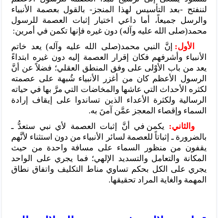
لننفتح -بعد التأسيس لهذا المنجز- بالقول بعصمة الأنبياء
والرسل جميعاً، أما داعي اختيار إثبات العصمة للرسول
محمد(صلى الله عليه وآله) دون غيره فإنها تكمن في أمرين:
الأول:
إنَّ النبي محمد(صلى الله عليه وآله) يعد خاتم
الأنبياء وأشرفهم فكان إقرار العصمة إليه دون غيره ابتداءً
يعد من باب الأوْلى على وفق المنطق العقلي؛ فضلاً عن أنَّ
الرسول الأعظم كان من أغزر الأنبياء شُبهة على عصمته
لكثره الأحداث التي عاشها والمخاضات التي مرَّ بها في حياته
الرسالية ولكثرة الأعداء الذين تساندوا على إيقاف إرادة
السماء وإقصاء المعجز عمَّن آمنَ به.
والثاني:
يكمن في أنَّ إثبات العصمة لأي نبي ستعدُّ ـ
بالضرورة ـ إثباتاً للعصمة لسائر الأنبياء من دون استثناء لأنَّهم
يقفون من منظور السماء على مسافة واحدة من حيث
المكانة والتعامل والتسديد الإلهي؛ فما يجري على الواحد
يجري على الكل بحكم تساوي مناط التكليف واتفاق نطاق
المهمة والغاية المراد تحقيقها.