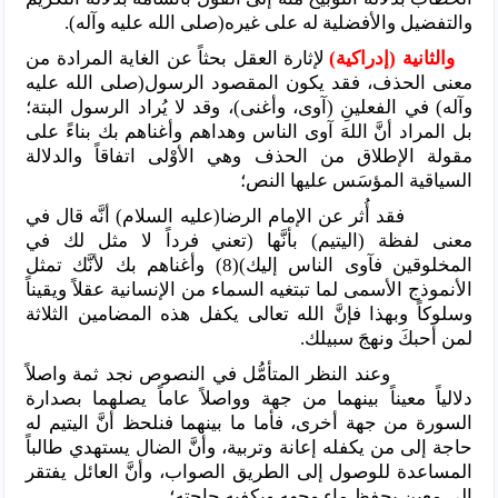
والتفضيل والأفضلية له على غيره(صلى الله عليه وآله).
والثانية (إدراكية)
لإثارة العقل بحثاً عن الغاية المرادة من
معنى الحذف، فقد يكون المقصود الرسول(صلى الله عليه
وآله) في الفعلينِ (آوى، وأغنى)، وقد لا يُراد الرسول البتة؛
بل المراد أنَّ اللهَ آوى الناس وهداهم وأغناهم بك بناءً على
مقولة الإطلاق من الحذف وهي الأوْلى اتفاقاً والدلالة
السياقية المؤسَس عليها النص؛
فقد أُثر عن الإمام الرضا(عليه السلام) أنَّه قال في
معنى لفظة (اليتيم) بأنَّها (تعني فرداً لا مثل لك في
المخلوقين فآوى الناس إليك)(8) وأغناهم بك لأنَّك تمثل
الأنموذج الأسمى لما تبتغيه السماء من الإنسانية عقلاً ويقيناً
وسلوكاً وبهذا فإنَّ الله تعالى يكفل هذه المضامين الثلاثة
لمن أحبكَ ونهجَ سبيلك.
وعند النظر المتأمُّل في النصوص نجد ثمة واصلاً
دلالياً معيناً بينهما من جهة وواصلاً عاماً يصلهما بصدارة
السورة من جهة أخرى، فأما ما بينهما فنلحظ أنَّ اليتيم له
حاجة إلى من يكفله إعانة وتربية، وأنَّ الضال يستهدي طالباً
المساعدة للوصول إلى الطريق الصواب، وأنَّ العائل يفتقر
إلى معين يحفظ ماء وجهه ويكفيه حاجته؛