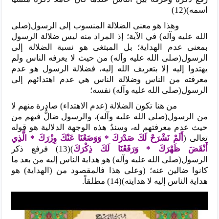
اسمه)(12)
وهذا هو معنى الضلالة المنسوب إلى الرسول(صلى
الله عليه وآله) في الآية؛ إذ المراد منه ليس ضلالة الرسول
بمعنى عدم الهداية؛ بل المبتغى هو نسبة الضلالة إلى
الرسول(صلى الله عليه وآله) من حيث لا يعرفه الناس ولم
يهتدوا إليه إلا بتعريف الله إليه، فضلالة الرسول هو عدم
معرفته من الناس وضلالة الناس هي عدم اهتدائهم إلى
الرسول(صلى الله عليه وآله) نفسه؛
من هنا تكون الضلالة (عدم الاهتداء) صادرة منهم لا
من الرسول(صلى الله عليه وآله)، والرسول ضالٌّ فيهم من
حيث عدم معرفتهم له، وسندُ هذه الوجهة الدلالية هو قوله
تعالى (
أَلَمْ نَشْرَحْ لَكَ صَدْرَكَ * وَوَضَعْنَا عَنْكَ وِزْرَكَ * الَّذِي
أَنْقَضَ ظَهْرَكَ * وَرَفَعْنَا لَكَ ذِكْرَكَ
)(13) فرفع ذكر
الرسول(صلى الله عليه وآله) هو هداية الناس إليه من بعد ما
كانوا ضالين عنه؛ (وعلى هذا فالمقصود من (الهداية) هو
هداية الناس إليه لا هدايته)(14) مطلقاً.