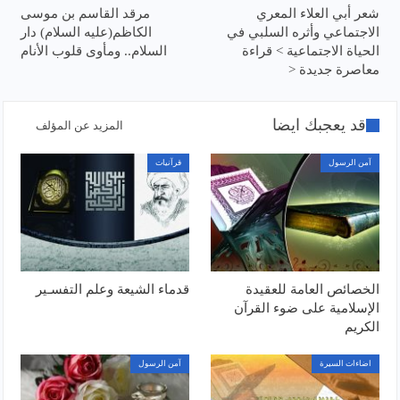
شعر أبي العلاء المعري
مرقد القاسم بن موسى
الاجتماعي وأثره السلبي في
الكاظم(عليه السلام) دار
الحياة الاجتماعية > قراءة
السلام.. ومأوى قلوب الأنام
معاصرة جديدة <
قد يعجبك ايضا
المزيد عن المؤلف
آمن الرسول
قرآنيات
الخصائص العامة للعقيدة
قدماء الشيعة وعلم التفسـير
الإسلامية على ضوء القرآن
الكريم
اضاءات السيرة
آمن الرسول