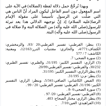
وبهذا نُرجِّحُ حمل دلالة لفظة (الضلالة) في الآية على
اسم المفعول دون اسم الفاعل ليكون المراد أنَّ الناس هي
التي ضلَّت عن الرسول تأسيساً على مقولة الإمام
الرضا(عليه السلام) إذ إنَّ توجيهه الدلالي هذا يعد تبرئة
للرسول(صلى الله عليه وآله) من الضلالة البتة ولا ضلالة في
الرسول(صلى الله عليه وآله) البتة.
ـــــــــــــــــــــــــــــــــــ
(1) ينظر: القرطبي: تفسير القرطبي:20 /93، والزمخشري:
الكشاف:4/771، والحائري: مقتنيات الدرر:12/163، ومغنية:
الكاشف: 7 / 577
(2) سورة الضحى: 7.
(3) الرازي: التفسير الكبير: 31/195، والطبري: تفسير الطبري:
30/232، والقرطبي: تفسير القرطبي:20/99.
(4) ينظر:الرازي: التفسير الكبير: 31/195.
(5) ينظر: م.ن: 31/195.
(6) الفيض الكاشاني: الصافي:5/341، وينظر: الرازي: التفسير
الكبير: 31/196، القرطبي: تفسير القرطبي: 20 / 99 .
(7) سورة الضحى:6 -8 .
(8) القرطبي: تفسير القرطبي: 20/ 97 .
(9) ينظر: الرازي: مختار الصحاح: 403.
(10) الفراهيدي: العين:7/10.