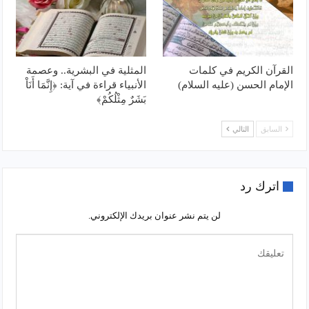
القرآن الكريم في كلمات
المثلية في البشرية.. وعصمة
الإمام الحسن (عليه السلام)
الأنبياء قراءة في آية: ﴿إِنَّمَا أَنَاْ
بَشَرٌ مِثْلُكُمْ﴾
السابق
التالي
اترك رد
لن يتم نشر عنوان بريدك الإلكتروني.