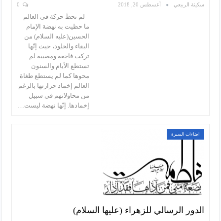
سكينة الربيعي
أغسطس 20, 2018
0
لم تحظَ حركة في العالم
ما حظيت به نهضة الإمام
الحسين(عليه السلام) من
البقاء والخلود، حيث إنّها
تركت فاجعة ومصيبة لم
تستطع الأيام والسنون
محوها كما لم يستطع طغاة
العالم إخماد حرارتها بالرغم
من محاولاتهم في سبيل
إخمادها. إنّها نهضة ليست…
اضاءات السيرة
الدور الرسالي للزهراء (عليها السلام)