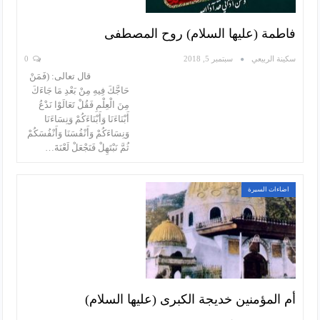
فاطمة (عليها السلام) روح المصطفى
سكينة الربيعي
سبتمبر 5, 2018
0
قال تعالى: (فَمَنْ
حَاجَّكَ فِيهِ مِنْ بَعْدِ مَا جَاءَكَ
مِنَ الْعِلْمِ فَقُلْ تَعَالَوْا نَدْعُ
أَبْنَاءَنَا وَأَبْنَاءَكُمْ وَنِسَاءَنَا
وَنِسَاءَكُمْ وَأَنْفُسَنَا وَأَنْفُسَكُمْ
ثُمَّ نَبْتَهِلْ فَنَجْعَلْ لَعْنَةَ…
اضاءات السيرة
أم المؤمنين خديجة الكبرى (عليها السلام)