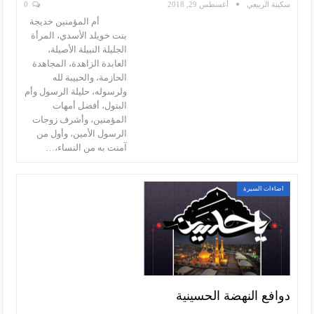
سكينة الربيعي
أغسطس 29, 2018
0
أم المؤمنين خديجة
بنت خويلد الأسدي، المرأة
الجليلة النبيلة الأصيلة،
العابدة الزاهدة، المجاهدة
الحازمة، والحبيبة لله
ولرسوله، حليلة الرسول وأم
البتول، أفضل أمهات
المؤمنين، وأشرف زوجات
الرسول الأمين، وأول من
آمنت به من النساء،…
اضاءات السيرة
دوافع النهضة الحسينية