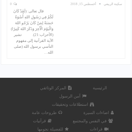
سكينة الربيعي
أغسطس 15, 2018
0
قال تعالى: (لَقَدْ كَانَ
لَكُمْ فِي رَسُولِ اللهِ أُسْوَةٌ
حَسَنَةٌ لِمَنْ كَانَ يَرْجُو اللهَ
وَالْيَوْمَ الْآَخِرَ وَذَكَرَ اللهَ كَثِيرًا)
(الأحزاب:21). تشير
الآية القرآنية إلى مفهوم
التأسي برسول الله (صلى
الله…
الرئيسية
المركز الوثائقي
آمن الرسول
استطلاعات وتحقيقات
اضاءات السيرة
طروحات عامة
في النفس والمجتمع
قرآنيات
قراءات
للفضيلة نجومها