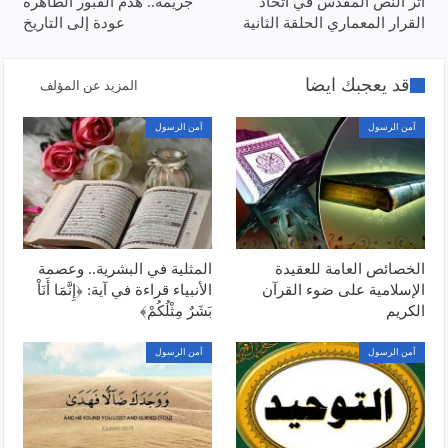
أثر النص المقدس في اتخاذ
جريمة.. هدم القبور الطاهرة
القرار المعماري الحلقة الثانية
عودة إلى التاريخ
قد يعجبك ايضا
المزيد عن المؤلف
آمن الرسول
آمن الرسول
الخصائص العامة للعقيدة
المثلية في البشرية.. وعصمة
الإسلامية على ضوء القرآن
الأنبياء قراءة في آية: ﴿إِنَّمَا أَنَاْ
الكريم
بَشَرٌ مِثْلُكُمْ﴾
آمن الرسول
آمن الرسول