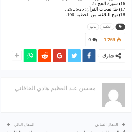
16) سورة الحج / 2.
17) ظ: نفحات القرآن: 6/25 ـ 26 .
18) نهج البلاغة، من الخطبة: 190.
الحكمة
ينابيع
0
1٬269
شارك
محسن عبد العظيم هادي الخاقاني
المقال السابق
المقال التالي