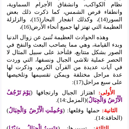
نظام الكواكب، وانشقاق الأجرام السماوية،
وانطفاء قرص الشمس، كما ذكرت ذلك بعض
السور(14)، وكذلك انفجار البحار(15)، والزلزلة
العظيمة التي تهتز لها جميع أنحاء الأرض(16)،
وهذه الحوادث العظيمة تُنبئ عن زوال الدنيا
وبدء القيامة، وهي مما يصاحب البعث والنفخ في
الصور بشكل متتابع، فلنأخذ على سبيل المثال لا
الحصر عملية تلاشي الجبال ونسفها، التي وردت
في آيات عديدة من القرآن الكريم، وذكرت لها
عدة مراحل مختلفة ويمكن تقسيمها وتلخيصها
على سبع مراحل(17):
الأُولى:
اهتزاز الجبال وارتجافها (
يَوْمَ تَرْجُفُ
الْأَرْضُ وَالْجِبَالُ
)(المزمل:14).
الثانية:
حملها وقلعها: (
وَحُمِلَتِ الْأَرْضُ وَالْجِبَالُ
)
(الحاقة:14).
الثالثة
: تسييرها: (
وَتَسِيرُ الْجِبَالُ سَيْرًا
)