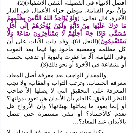
أفضل الأنبياء في الفضيلة، أشقى الأشقياء)(2)،
وإنَّ يوم القيامة، موطن جزاء الأعمال في الدار
الآخرة، قال تعالى: (
وَلَوْ يُؤَاخِذُ اللهُ النَّاسَ بِظُلْمِهِمْ
مَا تَرَكَ عَلَيْهَا مِنْ دَابَّةٍ وَلَكِنْ يُؤَخِّرُهُمْ إِلَى أَجَلٍ
مُسَمًّى فَإِذَا جَاءَ أَجَلُهُمْ لَا يَسْتَأْخِرُونَ سَاعَةً وَلَا
يَسْتَقْدِمُونَ
)(النحل:61)، وقد دلت الآيات على أن
كل مظلمة ومعصية مأخوذ بها فيما بعد الموت
وفي القيامة، إلّا ما غفرت بالتوبة أو تذهب بحسنة
أو بشفاعة في الآخرة أو نحو ذلك(3).
والمقدار الواجب بعد معرفة أصل المعاد،
معرفة الحساب، وترتب الثواب والعقاب، ولا تجب
المعرفة على التحقيق التي لا يصلها إلاّ صاحب
النظر الدقيق، كالعلم بأن الأبدان هل تعود بذواتها؟
أو إنما يعود ما يماثلها بهيئاتها؟ وأن الأرواح هل
تعدم كالأجساد؟ أو تبقى مستمرة حتى تتصل
بالأبدان عند المعاد؟…
وكذا حيث يجب عليه معرفة الميزان، لا