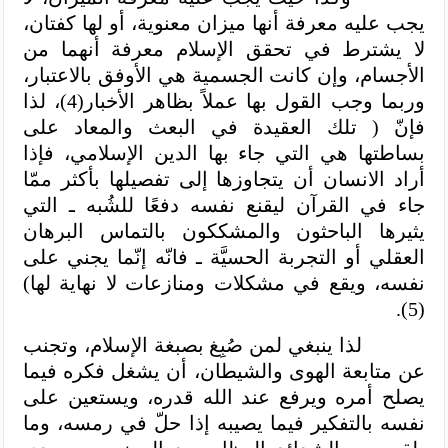
يجب عليه معرفة أنها ميزان معنوية، أو لها كفتان،
لا يشترط في تحقق الإسلام معرفة أنهما من
الأجسام، وإن كانت الجسمية هي الأوفق بالاعتبار،
وربما وجب القول بها عملاً بظاهر الأخبار(4)، لذا
فإنّ ( تلك العقيدة في البعث والمعاد على
بساطتها هي التي جاء بها الدين الإسلامي، فإذا
أراد الانسان أن يتجاوزها إلى تفصيلها بأكثر ممّا
جاء في القرآن ليقنع نفسه دفعًا للشُبه ـ التي
يثيرها الباحثون والمشككون بالتماس البرهان
العقلي أو التجربة الحسيَّة ـ فانّه إنّما يجني على
نفسه، ويقع في مشكلات ومنازعات لا نهاية لها)
(5).
لذا ينبغي لمن صُبِغ بصبغة الإسلام، وتجنب
عن متابعة الهوى والشيطان، أن يشغل فكره فيما
يصلح أمره ويرفع عند الله قدره، ويستعين على
نفسه بالتفكير فيما يصيبه إذا حلّ في رمسه، وما