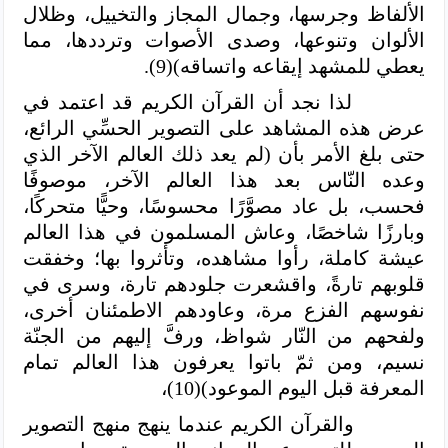
الألفاظ وجرسها، وجمال المجاز والتخييل، وظلال
الألوان وتنوعها، وصدى الأصوات وترددها، مما
يعطي للمشهد إيقاعه واتساقه)(9).
لذا نجد أن القرآن الكريم قد اعتمد في
عرض هذه المشاهد على التصوير الحسِّي الرائع،
حتى بلغ الأمر بأن (لم يعد ذلك العالم الآخر الذي
وعده النّاس بعد هذا العالم الآخر، موصوفًا
فحسب، بل عاد مصوَّرًا محسوسًا، وحيًّا متحركًا،
وبارزًا شاخصًا، وعاش المسلمون في هذا العالم
عيشة كاملة، رأوا مشاهده، وتأثروا بها؛ وخفقت
قلوبهم تارةً، واقشعرت جلودهم تارة، وسرى في
نفوسهم الفزع مرة، وعاودهم الاطمئنان أخرى،
ولفحهم من النّار شواظ، ورفَّ إليهم من الجنّة
نسيم، ومن ثمّ باتوا يعرفون هذا العالم تمام
المعرفة قبل اليوم الموعود)(10)،
والقرآن الكريم عندما ينهج منهج التصوير