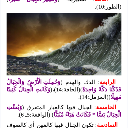
(الطور:10).
الرابعة
: الدك والهدم (
وَحُمِلَتِ الْأَرْضُ وَالْجِبَالُ
فَدُكَّتَا دَكَّةً وَاحِدَةً
)(الحاقة:14)،(
وَكَانَتِ الْجِبَالُ كَثِيبًا
مَهِيلًا
)(المزمل:14).
الخامسة
: الجبال فيها كالغبار المتفرق (
وَبُسَّتِ
الْجِبَالُ بَسًّا * فَكَانَتْ هَبَاءً مُنْبَثًّا
) (الواقعة:5ـ 6).
السادسة
: تكون الجبال فيها كالعهن أي كالصوف