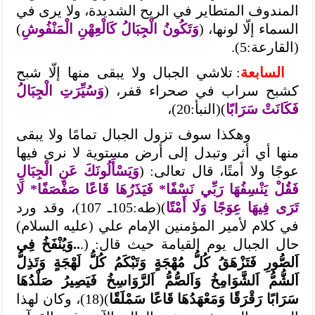
المندوف المتطاير في الريح الشديدة، ولا يرى في
السماء إلّا لونها، (
وَتَكُونُ الْجِبَالُ كَالْعِهْنِ الْمَنْفُوشِ
)
(القارعة:5).
السابعة
: تلاشي الجبال ولا يبقى منها إلّا شبح
كشبح سراب في صحراء قفر، (
وَسُيِّرَتِ الْجِبَالُ
فَكَانَتْ سَرَابًا
)(النبأ:20)،
وهكذا سوف تزول الجبال تمامًا ولا يبقى
منها أي أثر وتبدل إلى أرض مستوية لا نرى فيها
عوجًا ولا أمتًا، قال تعالى: (
وَيَسْأَلُونَكَ عَنِ الْجِبَالِ
فَقُلْ يَنْسِفُهَا رَبِّي نَسْفًا* فَيَذَرُهَا قَاعًا صَفْصَفًا* لَا
تَرَى فِيهَا عِوَجًا وَلَا أَمْتًا
)(طه:105ـ 107)، وقد ورد
في كلام لأمير المؤمنين الإمام علي (عليه السلام)
حال الجبال يوم القيامة حيث قال: (.
..وَيُنْفَخُ فِي
اَلصُّورِ فَتَزْهَقُ كُلُّ مُهْجَةٍ وَتَبْكَمُ كُلُّ لَهْجَةٍ وَتَذِلُّ
اَلشُّمُّ اَلشَّوَامِخُ وَاَلصُّمُّ اَلرَّوَاسِخُ فَيَصِيرُ صَلْدُهَا
سَرَابًا رَقْرَقًا وَمَعْهَدُهَا قَاعًا سَمْلَقًا
)(18)، وكان لهذا