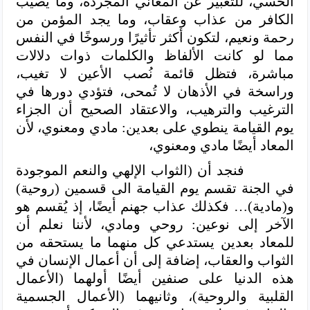
الحسي، للتعبير عن المعاني المجردة، وما يصيب
الكافر من عذاب وعقاب، وما يجد المؤمن من
رحمة ونعيم، لتكون أكثر تأثيرًا ورسوخًا في النفس
مما لو كانت الألفاظ والكلمات ذوات دلالات
مباشرة، فتظل قائمة نُصب الأعين لا تغيب،
وراسخة في الأذهان لا تُمحى، فتؤدي دورها في
الترغيب والترهيب، والاعتقاد الصحيح أن الجزاء
يوم القيامة ينطوي على بعدين: مادي ومعنوي، لأن
المعاد أيضًا مادي ومعنوي،
فنجد أن (الثواب الإلهي والنعم الموجودة
في الجنة تقسم يوم القيامة الى قسمين (روحية)
و(مادية)… فكذلك عذاب جهنم أيضًا، إذ يُقسم هو
الآخر إلى نوعين: روحي ومادي، لأننا نعلم أن
للمعاد بعدين يستدعي كل منهما ما يستحقه من
الثواب والعقاب، إضافة إلى أن أعمال الإنسان في
هذه الدنيا على صنفين أيضًا أولهما (الأعمال
القلبية والروحية)، وثانيهما (الأعمال الجسمية