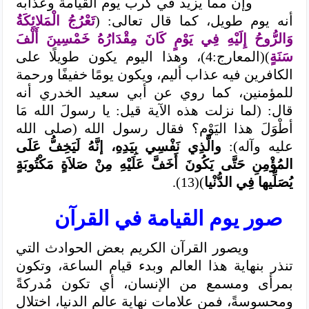
وإن مما يزيد في كرب يوم القيامة وعذابه
أنه يوم طويل، كما قال تعالى: (
تَعْرُجُ الْمَلائِكَةُ
وَالرُّوحُ إِلَيْهِ فِي يَوْمٍ كَانَ مِقْدَارُهُ خَمْسِينَ أَلْفَ
سَنَةٍ
)(المعارج:4)، وهذا اليوم يكون طويلًا على
الكافرين فيه عذاب أليم، ويكون يومًا خفيفًا ورحمة
للمؤمنين، كما روي عن أبي سعيد الخدري أنه
قال: (لما نزلت هذه الآية قيل: يا رسولَ الله مَا
أطْوَلَ هذا اليَوْم؟ فقال رسول الله (صلى الله
عليه وآله):
والَّذِي نَفْسِي بِيَدِهِ، إنَّهُ لَيَخِفُّ عَلَى
المُؤْمِنِ حَتَّى يَكُونَ أَخَفَّ عَلَيْهِ مِنْ صَلاَةٍ مَكْتُوبَةٍ
يُصَلِّيها فِي الدُّنْيا
)(13).
صور يوم القيامة في القرآن
ويصور القرآن الكريم بعض الحوادث التي
تنذر بنهاية هذا العالم وبدء قيام الساعة، وتكون
بمرأى ومسمع من الإنسان، أي تكون مُدركةً
ومحسوسةً، فمن علامات نهاية عالم الدنيا، اختلال