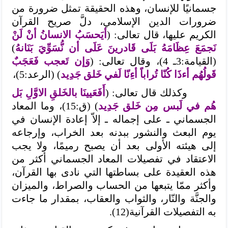
جسمانيًا للإنسان، وهذه الحقيقة تمثل ضرورة من
ضرورات الدين الإسلامي، دلَّ صريح القرآن
الكريم عليها، قال تعالى: (
أيَحسَبُ الانسانُ أنْ لَنْ
نَجمَعَ عِظَامَهُ بَلَى قَادرينَ عَلَى أن نُّسَوِّيَ بَنَانهُ
)
(القيامة:3ـ 4)، وقال تعالى: (
وَإن تَعجب فَعَجَبٌ
قَولُهُم أءذَا كُنّا تُراباً أءِنّا لَفي خَلق جَدِيد
) (الرعد:5)،
وكذلك قال تعالى: (
أَفَعَيينَا بالخَلقِ الاوَّلِ بَل
هُم في لَبس مِن خَلق جَدِيد
) (ق:15)، وما المعاد
الجسماني ـ على إجماله ـ إلاّ إعادة الإنسان في
يوم البعث والنشور ببدنه بعد الخراب، وإرجاعه
إلى هيئته الأولى بعد أن يصبح رميمًا، ولا يجب
الاعتقاد في تفصيلات المعاد الجسماني أكثر من
هذه العقيدة على بساطتها التي نادى بها القرآن،
وأكثر ممّا يتبعها من الحساب والصراط، والميزان
والجنَّة والنّار، والثواب والعقاب، بمقدار ما جاءت
به التفصيلات القرآنية(12).