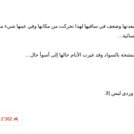
دتها وضعف في ساقيها لهذا تحركت من مكانها وفي عينها شيء من
سائية…
سواد وقد غيرت الأيام حالها إلى أسوأ حال…
 ليس إلا.
2٬302