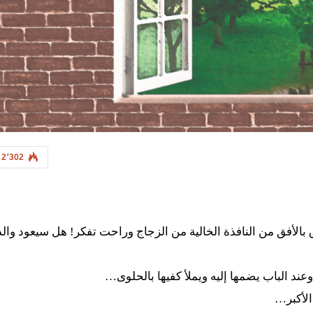
2٬302
ق من النافذة الخالية من الزجاج وراحت تفكر! هل سيعود وال
الباب يضمها إليه ويملأ كفيها بالحلوى…
لأكبر…