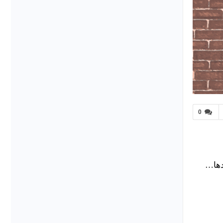
0
دها…