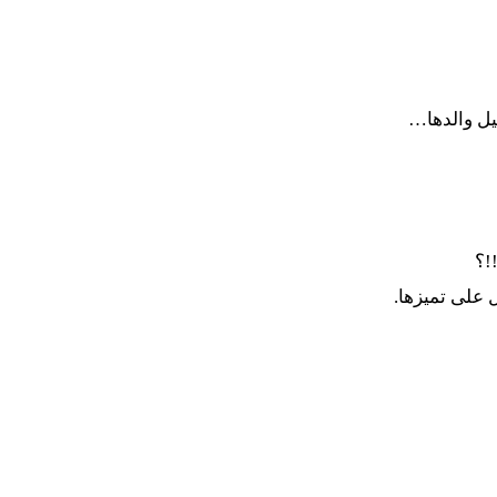
 والدها…
؟
لى تميزها.