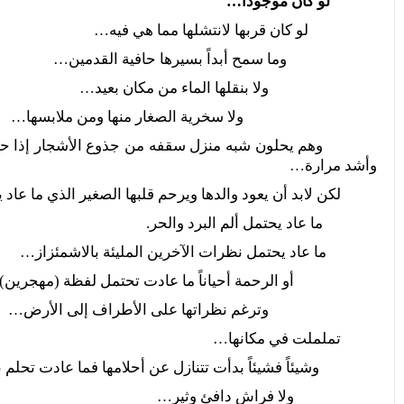
لو كان موجوداً…
لو كان قربها لانتشلها مما هي فيه…
وما سمح أبداً بسيرها حافية القدمين…
ولا بنقلها الماء من مكان بعيد…
ولا سخرية الصغار منها ومن ملابسها…
وهم يحلون شبه منزل سقفه من جذوع الأشجار إذا حل الصي
وأشد مرارة…
لكن لابد أن يعود والدها ويرحم قلبها الصغير الذي ما عاد 
ما عاد يحتمل ألم البرد والحر.
ما عاد يحتمل نظرات الآخرين المليئة بالاشمئزاز…
أو الرحمة أحياناً ما عادت تحتمل لفظة (مهجرين)
وترغم نظراتها على الأطراف إلى الأرض…
تململت في مكانها…
وشيئاً فشيئاً بدأت تتنازل عن أحلامها فما عادت تحلم ب
ولا فراش دافئ وثير…