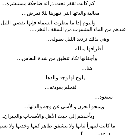
كم كانت تقفز تحت ذراته ضاحكة مستبشرة…
مغالبة والدتها التي تنهرها لئلا تمرض…
واليوم إذا ما مطرت السماء فإنها تقضي الليل بطوله في
عندهم من الماء المتسرب من السقف النخر….
وهي بذلك ترتعد الليل بطوله…
أطرافها مبللة…
وأجفانها تكاد تنطبق من شدة النعاس…
هنا…
يلوح لها وجه والدها…
فتحلم بعودته….
سيعود…
ويمحو الحزن والأسى عن وجه والدتها…
ويأخذهم إلى حيث الأهل والأصحاب والجيران..
ما كانت لتتهرأ ثيابها ولا يتشقق ظاهر كفها وخديها ولا تس