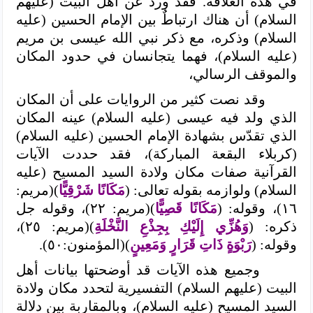
في هذه العلاقة. فقد ورد عن أهل البيت (عليهم
السلام) أن هناك ارتباطٌ بين الإمام الحسين (عليه
السلام) وذكره، مع ذكر نبي الله عيسى بن مريم
(عليه السلام)، فهما يتجانسان في حدود المكان
والموقف الرسالي،
وقد نصت كثير من الروايات على أن المكان
الذي ولد فيه عيسى (عليه السلام) عينه المكان
الذي تقدّس بشهادة الإمام الحسين (عليه السلام)
(كربلاء البقعة المباركة)، فقد حددت الآيات
القرآنية صفات مكان ولادة السيد المسيح (عليه
السلام)
ولوازمه بقوله تعالى: (
مَكَانًا شَرْقِيًّا
)(مريم:
١٦)، وقوله: (
مَكَانًا قَصِيًّا
)(مريم: ٢٢)، وقوله جل
ذكره: (
وَهُزِّي إِلَيْكِ بِجِذْعِ النَّخْلَةِ
)(مريم: ٢٥)،
وقوله: (
رَبْوَةٍ ذَاتِ قَرَارٍ وَمَعِينٍ
)(المؤمنون:٥٠).
وجميع هذه الآيات قد أوضحتها بيانات أهل
البيت (عليهم السلام) التفسيرية لتحدد مكان ولادة
السيد المسيح (عليه السلام)، وبالمقاربة بين دلالة