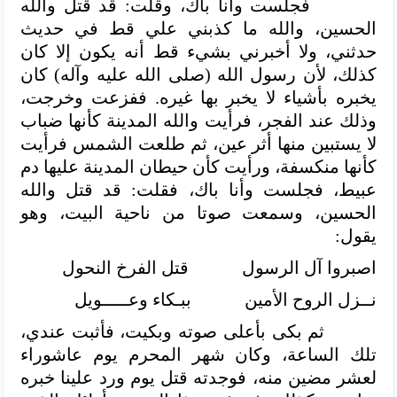
فجلست وأنا باك، وقلت: قد قتل والله
الحسين، والله ما كذبني علي قط في حديث
حدثني، ولا أخبرني بشيء قط أنه يكون إلا كان
كذلك، لأن رسول الله (صلى الله عليه وآله)
كان
يخبره بأشياء لا يخبر بها غيره. ففزعت وخرجت،
وذلك عند الفجر، فرأيت والله المدينة كأنها ضباب
لا يستبين منها أثر عين، ثم طلعت الشمس فرأيت
كأنها منكسفة، ورأيت كأن حيطان المدينة عليها دم
عبيط، فجلست وأنا باك، فقلت: قد قتل والله
الحسين، وسمعت صوتا من ناحية البيت، وهو
يقول:
اصبروا آل الرسول
قتل الفرخ النحول
نــزل الروح الأمين
ببـكاء وعـــــويل
ثم بكى بأعلى صوته وبكيت، فأثبت عندي،
تلك الساعة، وكان شهر المحرم يوم عاشوراء
لعشر مضين منه، فوجدته قتل يوم ورد علينا خبره