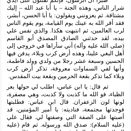
صبرا آل الرسول، فإنكم تقتلون على أيدي
شرار الناس، وهذه الجنة – يا أبا عبد الله – إليك
مشتاقة. ثم يعزونني ويقولون: يا أبا الحسن، أبشر،
فقد أقر الله به عينك يوم القيامة، يوم يقوم الناس
لرب العالمين، ثم انتبهت هكذا. والذي نفس علي
بيده، لقد حدثني الصادق المصدق أبو القاسم
(صلى الله عليه وآله)
أني سأراها في خروجي إلى
أهل البغي علينا، وهذه أرض كرب وبلاء، يدفن فيها
الحسين وسبعة عشر رجلا من ولدي وولد فاطمة،
وأنها لفي السماوات معروفة، تذكر أرض كرب
وبلاء كما تذكر بقعة الحرمين وبقعة بيت المقدس.
ثم قال: يا ابن عباس، اطلب لي حولها بعر
الظباء، فو الله ما كذبت ولا كذبت، وهي مصفرة،
لونها لون الزعفران. قال ابن عباس: فطلبتها
فوجدتها مجتمعة، فناديته: يا أمير المؤمنين، قد
أصبتها على الصفة التي وصفتها لي. فقال علي
(عليه السلام): صدق الله ورسوله. ثم قام (عليه