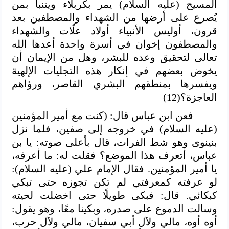
المسيح (عليه السلام) يمر بكربلاء ويتنبأ بمن
يُصرع على أرضها من الشهداء والمصطفين بعد
قرون، أوليس الأنبياء أولاد علّات والشهداء
والمصطفون إخوان في أسرة واحدة أعدها الله
تعالى لتحقيق وعده للبشر، وهل من الإيمان أن
يخوض بعضهم في إنكار هذه التجليات الإلهية
ويفسرها بمنطقهم البشري القاصر، ورؤاهم
العاجزة؟(12)
فعن ابن عباس قال: (كنت مع أمير المؤمنين
(عليه السلام) في خروجه إلى صفين، فلما نزل
بنينوى وهو شط الفرات، قال بأعلى صوته: يا بن
عباس، أتعرف هذا الموضع؟ فقلت له: ما أعرفه،
يا أمير المؤمنين. فقال الإمام علي (عليه السلام):
لو عرفته كمعرفتي لم تكن تجوزه حتى تبكي
كبكائي. قال: فبكى طويلًا حتى اخضلت لحيته
وسالت الدموع على صدره، وبكينا معًا، وهو يقول:
أوه أوه، مالي ولآل أبي سفيان، مالي ولآل حرب،