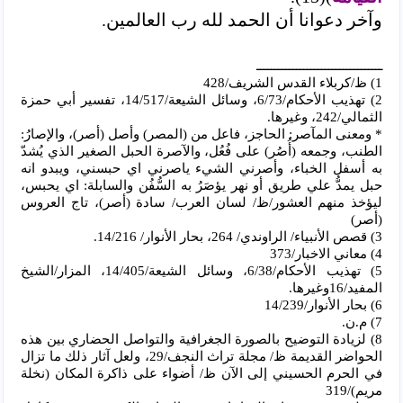
وآخر دعوانا أن الحمد لله رب العالمين.
ـــــــــــــــــــــــــــــــــــ
1) ظ/كربلاء القدس الشريف/428
2) تهذيب الأحكام/6/73، وسائل الشيعة/14/517، تفسير أبي حمزة
الثمالي/242، وغيرها.
* ومعنى المآصر: الحاجز، فاعل من (المصر) وأصل (أصر)، والإصارُ:
الطنب، وجمعه (أُصُر) على فُعُل، والآصرة الحبل الصغير الذي يُشدّ
به أسفل الخباء، وأصرني الشيء ياصرني اي حبسني، ويبدو انه
حبل يمدُّ علي طريق أو نهر يؤصَرُ به السُّفُن والسابلة: اي يحبس،
ليؤخذ منهم العشور/ظ/ لسان العرب/ سادة (أصر)، تاج العروس
(أصر)
3) قصص الأنبياء/ الراوندي/ 264، بحار الأنوار/ 14/216.
4) معاني الاخبار/373
5) تهذيب الأحكام/6/38، وسائل الشيعة/14/405، المزار/الشيخ
المفيد/16وغيرها.
6) بحار الأنوار/14/239
7) م.ن.
8) لزيادة التوضيح بالصورة الجغرافية والتواصل الحضاري بين هذه
الحواضر القديمة ظ/ مجلة تراث النجف/29، ولعل آثار ذلك ما تزال
في الحرم الحسيني إلى الآن ظ/ أضواء على ذاكرة المكان (نخلة
مريم)/319