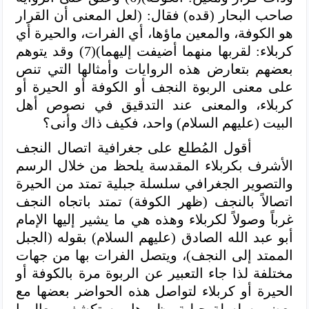
صاحب البحار (قده) فقال: (لعل المعنى أن القرار
هو الكوفة، والمعين ماؤها، أي الفرات، والحيرة أي
كربلاء: لقربها منهما أضيفت إليهما)(7) وقد يتوهم
بعضهم بتعارض هذه الروايات وأمثالها التي تنص
على معنى الربوة النجف أو الكوفة أو الحيرة أو
كربلاء، والمعنى عند التدقيق في نصوص أهل
البيت (عليهم السلام) واحد، فكيف ذاك وأنى؟
أقول المُطلع على جغرافية اتصال النجف
الأشرف بكربلاء المقدسة يلحظ من خلال الرسم
والتصوير الجغرافي سلسلة جبلية تمتد من الحيرة
اتصالاً بالنجف (ظهر الكوفة) تمتد باتجاه النجف
غرباً وصولاً لكربلاء وهذه هي ما يشير إليها الإمام
أبو عبد الله الصادق (عليهم السلام) بقوله (الجبل
الممتد إلى النجف)، ويتصل الفرات بها من جهات
مختلفة لذا جاء التعبير عن الربوة مرة بالكوفة أو
الحيرة أو كربلاء لتواصل هذه الحواضر بعضها مع