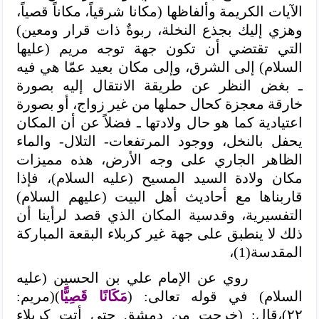
الآيات الكريمة وألفاظها (مكانا شرقياً، مكاناً قصياً،
وهزي إليك بجذع النخلة، ربوةٌ ذات قرار ومعين)
التي تقتضي أن تكون جهة توجه مريم (عليها
السلام) إلى الشرق، وإلى مكان بعيد عمّا هي فيه
ـ بغض النظر عن طريقة الانتقال إليه بصورة
خارقة معجزة كحال حملها من غير زواج، أو بصورة
اعتيادية كما هو حال ولادتها ـ فضلاً عن أن المكان
يحفل بالنخل، ووجود المرتفعات- التلال- والماء
الظاهر الجاري على وجه الأرض، هذه مميزات
مكان ولادة السيد المسيح (عليه السلام)،
فإذا
قاربناها مع أحاديث أهل البيت (عليهم السلام)
التفسيرية، وقدسية المكان الذي قصد لرأينا أن
ذلك لا ينطبق على جهة غير كربلاء البقعة المباركة
المقدسة(1)،
روي عن الإمام علي بن الحسين (عليه
السلام) في قوله تعالى: (
مَكَانًا قَصِيًّا
)(مريم:
٢٢)،قال: (خرجت من دمشق حتى أتت كربلاء