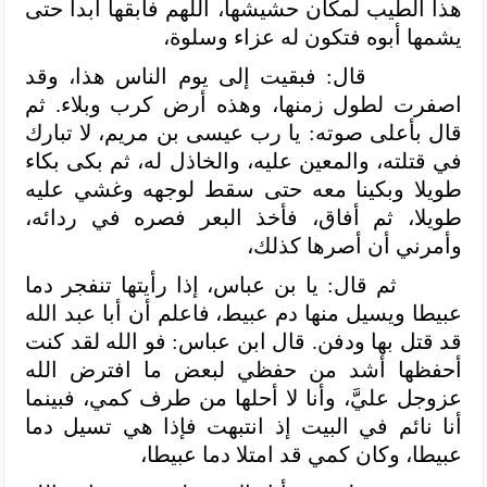
هذا الطيب لمكان حشيشها، اللهم فأبقها أبدا حتى
يشمها أبوه فتكون له عزاء وسلوة،
قال: فبقيت إلى يوم الناس هذا، وقد
اصفرت لطول زمنها، وهذه أرض كرب وبلاء. ثم
قال بأعلى صوته: يا رب عيسى بن مريم، لا تبارك
في قتلته، والمعين عليه، والخاذل له، ثم بكى بكاء
طويلا وبكينا معه حتى سقط لوجهه وغشي عليه
طويلا، ثم أفاق، فأخذ البعر فصره في ردائه،
وأمرني أن أصرها كذلك،
ثم قال: يا بن عباس، إذا رأيتها تنفجر دما
عبيطا ويسيل منها دم عبيط، فاعلم أن أبا عبد الله
قد قتل بها ودفن. قال ابن عباس: فو الله لقد كنت
أحفظها أشد من حفظي لبعض ما افترض الله
عزوجل عليَّ، وأنا لا أحلها من طرف كمي، فبينما
أنا نائم في البيت إذ انتبهت فإذا هي تسيل دما
عبيطا، وكان كمي قد امتلا دما عبيطا،