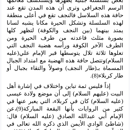
بعض بسلسلة جبلية يظهرها ويستكشف معالمها
الرسم الجغرافي وترى أن هذه المدن تقع عند
حافة هذه السلاسل فالنجف تقع في أعلى منطقة
لهذه السلسلة وتشكل الحيرة مكانا يشبه لسانا
يمتد بينهما (بين النجف والكوفة) لتظهر كلها
بصورة مثلث قاعدته من طرف الحيرة ومن
الطرف الآخر الكوفة ورأسه هضبة النجف التي
تعلوها ثلاثة تلال يتوسطها قبر الإمام علي(عليه
السلام)وتتصل حافة هذه الهضبة مع امتداد الجبال
المسماة بـ(طار النجف) وصولاً والتقاء بجبال أو
طار كربلاء(8).
إذاً فليس ثمة تباين واختلاف في إشارة أهل
البيت (عليهم السلام) إلى أن موضع ولادة عيسى
(عليه السلام) كان في كربلاء، التي يعبر عنها في
كثير من الروايات بأنها البقعة المباركة(9)،عن
الإمام أبي عبدالله الصادق (عليه السلام)
قال:
(شاطئ الوادي الأيمن الذي ذكره الله تعالى في