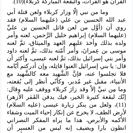
القرآن هو الفرات، والبقعة المباركة كربلاء)(10).
وما من نبي إلّا وزار كربلاء ولعن قتلة أبي
عبد الله الحسين بن علي (عليهما السلام) فقد
روي أن (أوَّل من لعن قاتل الحسين بن عليِّ
(عليهما السلام)
إبراهيم خليل الرَّحمن، لعنه وأمر
ولده بذلك وأخذ عليهم العهد والميثاق، ثمَّ لعنه
موسى بن عِمرانَ، وأمر اُمّته بذلك،
ثمَّ لعنه داود
وأمر بني إسرائيل بذلك، ثمَّ لعنه عيسى، وأكثر أن
قال: يا بني إسرائيل العنوا قاتِله، وإن أدركتم أيّامه
فلا تجلسوا عنه، فإنَّ الشَّهيد معه كالشَّهيد مع
الأنبياء، مقبل غير مُدبر، وكأنّي أنظر إلى بُقعته،
وما مِن نبيِّ إلاّ وقد زارَ كربلاء ووقف عليه وقال:
إنّك لبقعة كثيرة الخير، فيك يدفن القَمَر الأزهر)
(11)، ولعل من ينكر زيارة عيسى (عليه السلام)
لأرض الطف، لا يخرج عن إنكار إحياء الميت وشفاء
الأكمه والأبرص، هذا ما يراه المفكر النصراني
انطون بارا ويضيف إنه ليس من العسير أن