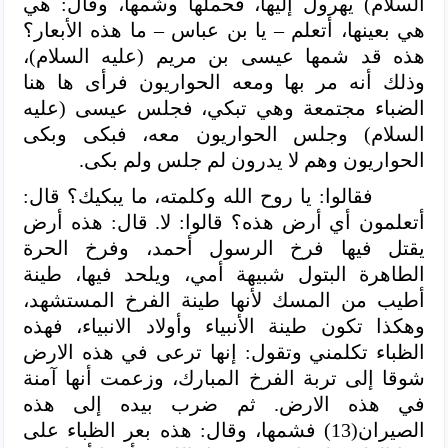
السلام) يهرول إليها، فحملها وشمها، وقال: هي
هي بعينها، أتعلم – يا بن عباس – ما هذه الأبعار؟
هذه قد شمها عيسى بن مريم (عليه السلام)،
وذلك أنه مر بها ومعه الحواريون فرأى ها هنا
الضباء مجتمعة وهي تبكي، فجلس عيسى (عليه
السلام) وجلس الحواريون معه، فبكى وبكى
الحواريون وهم لا يدرون لم جلس ولم بكى.
فقالوا: يا روح الله وكلمته، ما يبكيك؟ قال:
أتعلمون أي أرض هذه؟ قالوا: لا. قال: هذه أرض
يقتل فيها فرخ الرسول أحمد،
وفرخ الحرة
الطاهرة البتول شبيهة أمي، ويلحد فيها، طينة
أطيب من المسك لأنها طينة الفرخ المستشهد،
وهكذا تكون طينة الأنبياء وأولاد الانبياء، فهذه
الظباء تكلمني وتقول: إنها ترعى في هذه الارض
شوقا إلى تربة الفرخ المبارك، وزعمت أنها آمنة
في هذه الارض. ثم ضرب بيده إلى هذه
الصيران(13) فشمها، وقال: هذه بعر الظباء على