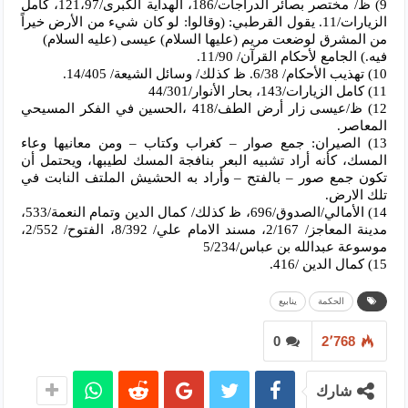
9) ظ/ مختصر بصائر الدراجات/186، الهداية الكبرى/121،97، كامل
الزيارات/11. يقول القرطبي: (وقالوا: لو كان شيء من الأرض خيراً
من المشرق لوضعت مريم (عليها السلام) عيسى (عليه السلام)
فيه.) الجامع لأحكام القرآن/ 11/90.
10) تهذيب الأحكام/ 6/38. ظ كذلك/ وسائل الشيعة/ 14/405.
11) كامل الزيارات/143، بحار الأنوار/44/301
12) ظ/عيسى زار أرض الطف/418 ،الحسين في الفكر المسيحي
المعاصر.
13) الصيران: جمع صوار – كغراب وكتاب – ومن معانيها وعاء
المسك، كأنه أراد تشبيه البعر بنافجة المسك لطيبها، ويحتمل أن
تكون جمع صور – بالفتح – وأراد به الحشيش الملتف النابت في
تلك الارض.
14) الأمالي/الصدوق/696، ظ كذلك/ كمال الدين وتمام النعمة/533،
مدينة المعاجز/ 2/167، مسند الامام علي/ 8/392، الفتوح/ 2/552،
موسوعة عبدالله بن عباس/5/234
15) كمال الدين /416.
الحكمة
ينابيع
0
2٬768
شارك