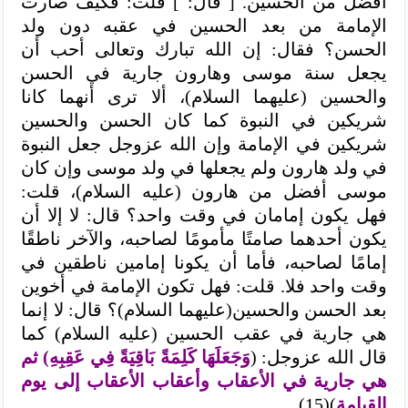
أفضل من الحسين. [ قال: ] قلت: فكيف صارت
الإمامة من بعد الحسين في عقبه دون ولد
الحسن؟ فقال: إن الله تبارك وتعالى أحب أن
يجعل سنة موسى وهارون جارية في الحسن
والحسين (عليهما السلام)، ألا ترى أنهما كانا
شريكين في النبوة كما كان الحسن والحسين
شريكين في الإمامة وإن الله عزوجل جعل النبوة
في ولد هارون ولم يجعلها في ولد موسى وإن كان
موسى أفضل من هارون (عليه السلام)، قلت:
فهل يكون إمامان في وقت واحد؟ قال: لا إلا أن
يكون أحدهما صامتًا مأمومًا لصاحبه، والآخر ناطقًا
إمامًا لصاحبه، فأما أن يكونا إمامين ناطقين في
وقت واحد فلا. قلت: فهل تكون الإمامة في أخوين
بعد الحسن والحسين(عليهما السلام)؟ قال: لا إنما
هي جارية في عقب الحسين (عليه السلام) كما
قال الله عزوجل: (
وَجَعَلَهَا كَلِمَةً بَاقِيَةً فِي عَقِبِهِ) ثم
هي جارية في الأعقاب وأعقاب الأعقاب إلى يوم
القيامة
)(15).