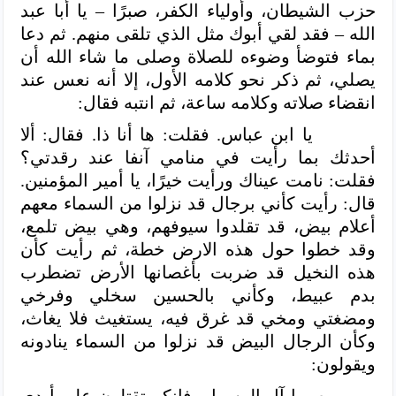
حزب الشيطان، وأولياء الكفر، صبرًا – يا أبا عبد
الله – فقد لقي أبوك مثل الذي تلقى منهم. ثم دعا
بماء فتوضأ وضوءه للصلاة وصلى ما شاء الله أن
يصلي، ثم ذكر نحو كلامه الأول، إلا أنه نعس عند
انقضاء صلاته وكلامه ساعة، ثم انتبه فقال:
يا ابن عباس. فقلت: ها أنا ذا. فقال: ألا
أحدثك بما رأيت في منامي آنفا عند رقدتي؟
فقلت: نامت عيناك ورأيت خيرًا، يا أمير المؤمنين.
قال: رأيت كأني برجال قد نزلوا من السماء معهم
أعلام بيض، قد تقلدوا سيوفهم، وهي بيض تلمع،
وقد خطوا حول هذه الارض خطة، ثم رأيت كأن
هذه النخيل قد ضربت بأغصانها الأرض تضطرب
بدم عبيط، وكأني بالحسين سخلي وفرخي
ومضغتي ومخي قد غرق فيه، يستغيث فلا يغاث،
وكأن الرجال البيض قد نزلوا من السماء ينادونه
ويقولون: