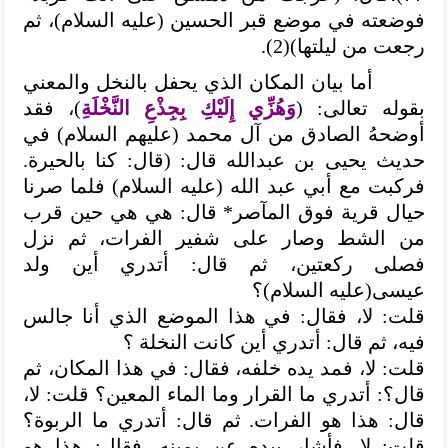
فوضعته في موضع قبر الحسين (عليه السلام)، ثم
رجعت من ليلتها)(2).
أما بيان المكان الذي يحفل بالنخل والمعني
بقوله تعالى: (
وَهُزِّي إِلَيْكِ بِجِذْعِ النَّخْلَةِ
)، فقد
أوضحهُ الصادق من آل محمد (عليهم السلام) في
حديث يحيى بن عبدالله قال: (قال: كنا بالحيرة.
فركبت مع أبي عبد الله (عليه السلام) فلما صرنا
حيال قرية فوق المآصر* قال: هي هي حين قرب
من الشط وصار على شفير الفرات، ثم نزل
فصلى ركعتين، ثم قال: أتدري أين ولد
عيسى(عليه السلام)؟
قلت: لا، فقال: في هذا الموضع الذي أنا جالس
فيه، ثم قال: أتدري أين كانت النخلة ؟
قلت: لا، فمد يده خلفه، فقال: في هذا المكان، ثم
قال؟: أتدري ما القرار وما الماء المعين؟ قلت: لا،
قال: هذا هو الفرات. ثم قال: أتدري ما الربوة؟
قلت: لا، فأشار بيده عن يمينه، فقال: هذا هو