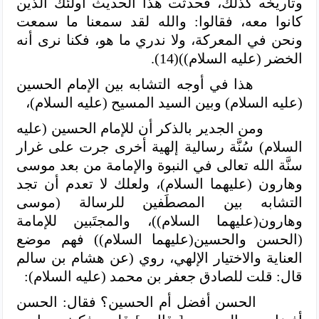
وتاريخه كذلك، فحدثت هذا الحديث أولئك الذين
كانوا معه، فقالوا: والله لقد سمعنا ما سمعت
ونحن في المعركة، ولا ندري ما هو، فكنا نرى أنه
الخضر (عليه السلام))(14).
هذا في أوجه التشابه بين الإمام الحسين
(عليه السلام) وبين السيد المسيح (عليه السلام)،
ومن الجدير بالذكر أن للإمام الحسين (عليه
السلام)
سُنَّة رسالية إلهية أخرى جرت على غرار
سنَّة الله تعالى في النبوة والإمامة من بعد موسى
وهارون (عليهما السلام)، ولعلك لا تعدم أن تجد
التشابه بين المصطَفين للرسالة (موسى
وهارون(عليهما السلام))، والمجتَبين للإمامة
(الحسن والحسين(عليهما السلام)) فهم موضع
العناية والاختيار الإلهي، روي (عن هشام بن سالم
قال: قلت للصادق جعفر بن محمد (عليه السلام):
الحسن أفضل أم الحسين؟ فقال: الحسن