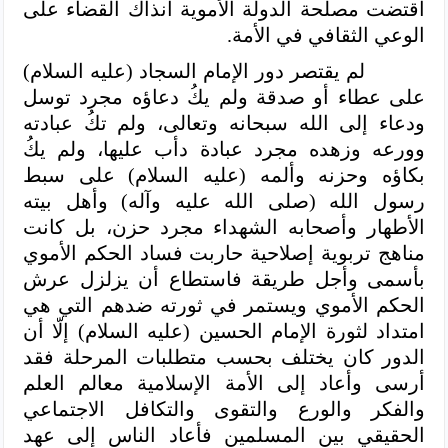
اقتضت مصلحة الدولة الأموية آنذاك القضاء على
الوعي الثقافي في الأمة.
لم يقتصر دور الإمام السجاد (عليه السلام)
على عطاء أو صدقة ولم يكُ دعاؤه مجرد توسل
ودعاء إلى الله سبحانه وتعالى، ولم تكُ عبادته
وورعه وزهده مجرد عبادة دأب عليها، ولم يكُ
بكاؤه وحزنه وألمه (عليه السلام)
على سبط
رسول الله (صلى الله عليه وآله) وأهل بيته
الأطهار وأصحابه الشهداء مجرد حزن، بل كانت
مناهج تربوية إصلاحية حاربت فساد الحكم الأموي
بأسمى وأجل طريقة فاستطاع أن يزلزل عرش
الحكم الأموي ويستمر في ثورته ضدهم التي هي
امتداد لثورة الإمام الحسين (عليه السلام) إلّا أن
الدور كان يختلف بحسب متطلبات المرحلة فقد
أرسى وأعاد إلى الأمة الإسلامية معالم العلم
والفكر والورع والتقوى والتكافل الاجتماعي
الحقيقي بين المسلمين فأعاد الناس إلى عهد