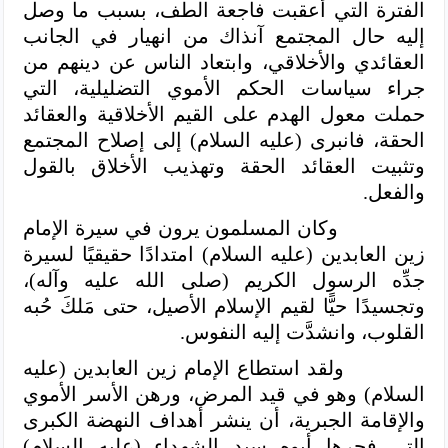
الفترة التي أعقبت فاجعة الطف، بسبب ما وصل
إليه حال المجتمع آنذاك من انهيار في الجانب
العقائدي والأخلاقي، وابتعاد الناس عن دينهم من
جراء سياسات الحكم الأموي التضليلية، التي
حملت معول الهدم على القيم الأخلاقية والعقائد
الحقة، فانبرى (عليه السلام) إلى إصلاح المجتمع
وتثبيت العقائد الحقة وتهذيب الأخلاق بالقول
والفعل.
وكان المسلمون يرون في سيرة الإمام
زين العابدين (عليه السلام) امتدادًا حقيقيًا لسيرة
جدِّه الرسول الكريم (صلى الله عليه وآله)،
وتجسيدًا حيًّا لقيم الإسلام الأصيل، حتى مَلكَ حُبه
القلوب، وانشدَّت إليه النفوس.
ولقد استطاع الإمام زين العابدين (عليه
السلام) وهو في قيد المرض، ورهن الأسر الأموي
والإقامة الجبرية، أن ينشر أهداف النهضة الكبرى
التي فجرها أبوه سيد الشهداء (عليه السلام)