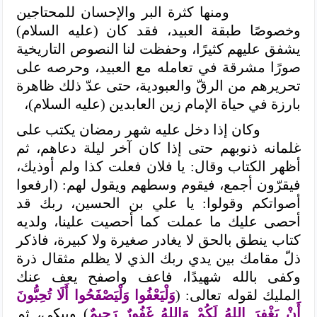
ومنها كثرة البر والإحسان للمحتاجين
وخصوصًا طبقة العبيد، فقد كان (عليه السلام)
يشفق عليهم كثيرًا، وحفظت لنا النصوص التاريخية
صورًا مشرقة في تعامله مع العبيد، وحرصه على
تحريرهم من الرقّ والعبودية، حتى عدّ ذلك ظاهرة
بارزة في حياة الإمام زين العابدين (عليه السلام)،
وكان إذا دخل عليه شهر رمضان يكتب على
غلمانه ذنوبهم حتى إذا كان آخر ليلة دعاهم، ثم
أظهر الكتاب وقال: يا فلان فعلت كذا ولم أوذيك،
فيقرّون أجمع، فيقوم وسطهم ويقول لهم: (ارفعوا
أصواتكم وقولوا: يا علي بن الحسين، ربك قد
أحصى عليك ما عملت كما أحصيت علينا، ولديه
كتاب ينطق بالحق لا يغادر صغيرة ولا كبيرة، فاذكر
ذلّ مقامك بين يدي ربك الذي لا يظلم مثقال ذرة
وكفى بالله شهيدًا، فاعف واصفح يعف عنك
المليك لقوله تعالى: (
وَلْيَعْفُوا وَلْيَصْفَحُوا أَلَا تُحِبُّونَ
أَنْ يَغْفِرَ اللهُ لَكُمْ وَاللهُ غَفُورٌ رَحِيمٌ
) ويبكي، ثم