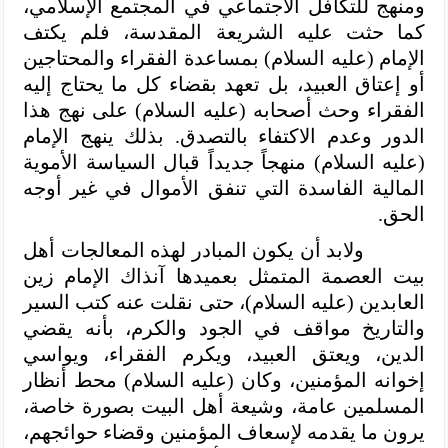
ومنهج للتكافل الاجتماعي في المجتمع الإسلامي،
كما حثت عليه الشريعة المقدسة، فلم يكتف
الإمام (عليه السلام) بمساعدة الفقراء والمحتاجين
أو إعتاق العبيد، بل تعهد بقضاء كل ما يحتاج إليه
الفقراء وحث أصحابه (عليه السلام) على نهج هذا
الدور وعدم الاكتفاء بالتصدق. بذلك ينهج الإمام
(عليه السلام) منهجاً جديداً قبال السياسة الأموية
المالية الفاسدة التي تنفق الأموال في غير أوجه
الحق.
ولابد أن يكون المبادر لهذه المعالجات أهل
بيت العصمة المتمثل بعميدها آنذاك الإمام زين
العابدين (عليه السلام)، حتى نقلت عنه كتب السير
والتاريخ مواقف في الجود والكرم، بأنه يقضي
الدين، ويعتق العبيد، ويكرم الفقراء، ويواسي
إخوانه المؤمنين، وكان (عليه السلام) محط أنظار
المسلمين عامة، وشيعة أهل البيت بصورة خاصة،
يرون ما يقدمه لإسعاف المؤمنين وقضاء حوائجهم،