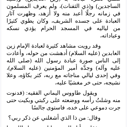
الساجدين) و(ذي الثفنات)، ولم يعرف المسلمون
في زمانه رجلًا أعبد منه ولا أزهد، وظهرت آثار
العبادة على جسده الشريف، وكان يطوي كثيرًا
من لياليه في المسجد الحرام يؤدي نسكه
وعباداته،
وقد رويت مشاهد كثيرة لعبادة الإمام زين
العابدين (عليه السلام) أدهشت من حوله، وأعادت
إلى الناس صورة عبادة رسول الله (صلى الله
عليه وآله) وجدَّه أمير المؤمنين (عليه السلام)،
وفي إحدى ليالي مناجاته مع ربه، كثر بكاؤه، وعلا
نشيجه، حتى خر مغشيًا عليه،
ويقول طاووس اليماني الفقيه: (فدنوت
منه وشلتُ رأسه ووضعته على ركبتي وبكيت حتى
جرت دموعي على خده، فاستوى جالسًا
وقال: من ذا الذي أشغلني عن ذكر ربي؟