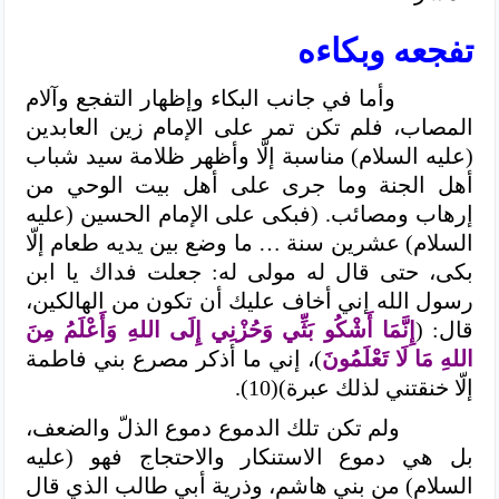
تفجعه وبكاءه
وأما في جانب البكاء وإظهار التفجع وآلام
المصاب، فلم تكن تمر على الإمام زين العابدين
(عليه السلام) مناسبة إلّا وأظهر ظلامة سيد شباب
أهل الجنة وما جرى على أهل بيت الوحي من
إرهاب ومصائب. (فبكى على الإمام الحسين (عليه
السلام) عشرين سنة … ما وضع بين يديه طعام إلّا
بكى، حتى قال له مولى له: جعلت فداك يا ابن
رسول الله إني أخاف عليك أن تكون من الهالكين،
قال: (
إِنَّمَا أَشْكُو بَثِّي وَحُزْنِي إِلَى اللهِ وَأَعْلَمُ مِنَ
اللهِ مَا لَا تَعْلَمُونَ
)، إني ما أذكر مصرع بني فاطمة
إلّا خنقتني لذلك عبرة)(10).
ولم تكن تلك الدموع دموع الذلّ والضعف،
بل هي دموع الاستنكار والاحتجاج فهو (عليه
السلام) من بني هاشم، وذرية أبي طالب الذي قال