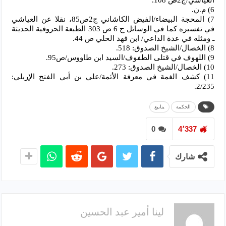
6) م.ن.
7) المحجة البيضاء/الفيض الكاشاني ج2ص85، نقلا عن العياشي
في تفسيره كما في الوسائل ج 6 ص 303 الطبعة الحروفية الحديثة
ـ ومثله في عدة الداعي/ ابن فهد الحلي ص 44.
8) الخصال/الشيخ الصدوق: 518.
9) اللهوف في قتلى الطفوف/السيد ابن طاووس/ص95.
10) الخصال/الشيخ الصدوق: 273.
11) كشف الغمة في معرفة الأئمة/علي بن أبي الفتح الإربلي:
2/235.
الحكمة
ينابيع
0
4٬337
شارك
لينا أمير عبد الحسين