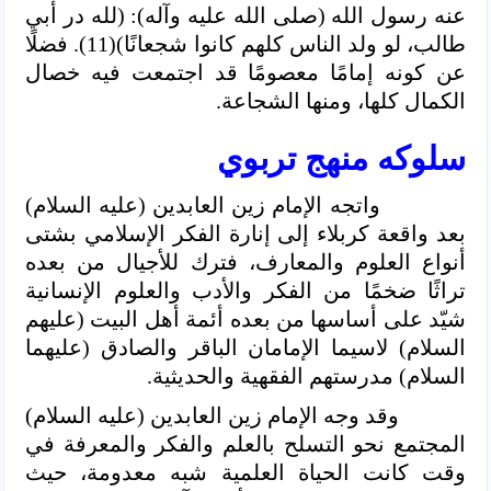
عنه رسول الله (صلى الله عليه وآله): (لله در أبي
طالب، لو ولد الناس كلهم كانوا شجعانًا)(11). فضلًا
عن كونه إمامًا معصومًا قد اجتمعت فيه خصال
الكمال كلها، ومنها الشجاعة.
سلوكه منهج تربوي
واتجه الإمام زين العابدين (عليه السلام)
بعد واقعة كربلاء إلى إنارة الفكر الإسلامي بشتى
أنواع العلوم والمعارف، فترك للأجيال من بعده
تراثًا ضخمًا من الفكر والأدب والعلوم الإنسانية
شيّد على أساسها من بعده أئمة أهل البيت (عليهم
السلام) لاسيما الإمامان الباقر والصادق (عليهما
السلام) مدرستهم الفقهية والحديثية.
وقد وجه الإمام زين العابدين (عليه السلام)
المجتمع نحو التسلح بالعلم والفكر والمعرفة في
وقت كانت الحياة العلمية شبه معدومة، حيث