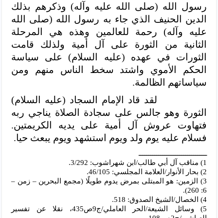
رسول الله (صلى الله عليه وآله) وذكرهم بذلك
الدين الحنيف الذي جاء به رسول الله (صلى الله
عليه وآله) رحمة للعالمين وهذه هي المرحلة
الثانية من الثورة على آل أمية ولذلك قامت
الثورات في عهده (عليه السلام) على سياسة
الحكم الأموي واشتد سخط الناس منهم ومن
سياساتهم الظالمة.
لقد قاد الإمام السجاد (عليه السلام)
الثورة وهو جالس على سجادة الصلاة يناجي ربه
فتهاوت عروش آل أمية على يديه الكريمتين.
فسلام عليه يوم ولد ويوم استشهد ويوم يبعث حيا.
ـــــــــــــــــــــــــــــــــــ
1) مناقب آل أبي طالب/ابن شهراشوب: 3/292.
2) بحار الأنوار/العلامة المجلسي: 46/105.
3) الزمين: هو المبتلى بمرض يدوم طويلًا (مجمع البحرين – زمن –
6: 260).
4) الخصال/الشيخ الصدوق: 518.
5) وسائل الشيعة/الحر العاملي/ج9ص435، نقلا عن تفسير
العياشي/ج2ص 108.