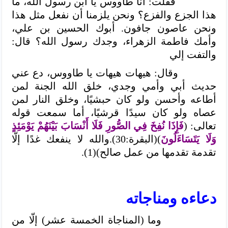
فقلت: أنا طاووس يا ابن رسول الله، ما
هذا الجزع والفزع؟
ونحن يلزمنا أن نفعل مثل هذا
ونحن عاصون جافون. أبوك الحسين بن علي،
وأمك فاطمة الزهراء، وجدك رسول الله؟
قال:
والتفت إلي
وقال: هيهات هيهات يا طاووس، دع عني
حديث أبي وأمي وجدي، خلق الله الجنة لمن
أطاعه وأحسن ولو كان حبشيًا، وخلق النار لمن
عصاه ولو كان سيدًا قرشيًا، أما سمعت قوله
تعالى: (
فَإِذَا نُفِخَ فِي الصُّورِ فَلَا أَنْسَابَ بَيْنَهُمْ يَوْمَئِذٍ
وَلَا يَتَسَاءَلُونَ
)(البقرة:30).والله لا ينفعك غدًا إلّا
تقدمة تقدمها من عمل صالح)(1).
دعاءه ومناجاته
وما (المناجاة الخمسة عشر) إلّا من