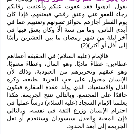
يقول: اذهبوا فقد عفوت عنكم وأعتقت رقابكم
رجاء للعفو عني وعتق رقبتي فيعتقهم، فإذا كان
يوم الفطر أجازهم بجوائز تصونهم وتغنيهم عما في
أيدي الناس، وما من سنة إلّا وكان يعتق فيها في
آخر ليلة من شهر رمضان ما بين العشرين رأسًا
إلى أقل أو أكثر)(2).
فالإمام (عليه السلام) في الحقيقة أعطاهم
عطاءين: عطاءً ماديًا، وهو المال، وعطاءً معنويًا،
وهو عتقهم وتحريرهم من العبودية، وذلك لأن
الإنسان مجبول على حب الحرية بطبعه، وكره
الذل والاستعباد، الذي يولِّد عقدة الحقارة فيكون
حاقدًا على المجتمع، وبالتالي تنتج الجريمة. هكذا
يعلمنا الإمام السجاد (عليه السلام) درساً عملياً في
احترام الإنسان وزرع الثقة في نفسه، وبالتالي
فإن المحبة والعدل سيسودان وستنعدم أو تقل
الجريمة إلى أبعد الحدود.