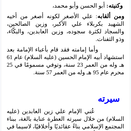
وكنيته:
أبو الحسن وأبو محمد،
ومن ألقابه
: علي الأصغر لكونه أصغر من أخيه
الشهيد بكربلاء علي الأكبر، وزين الصالحين،
والسجاد لكثرة سجوده، وزين العابدين، والبكّاء،
وذو الثفنات.
وأما إمامته فقد قام بأعباء الإمامة بعد
استشهاد أبيه الإمام الحسين (عليه السلام) عام 61
هـ وله من العمر 23 سنة، وتوفي مسمومًا في 25
محرم عام 95 هـ وله من العمر 57 سنة.
سيرته
عُني الإمام علي زين العابدين (عليه
السلام) من خلال سيرته العطرة عناية بالغة، ببناء
المجتمع الإسلامي بناءً عقائديًا وأخلاقيًا، لاسيما في