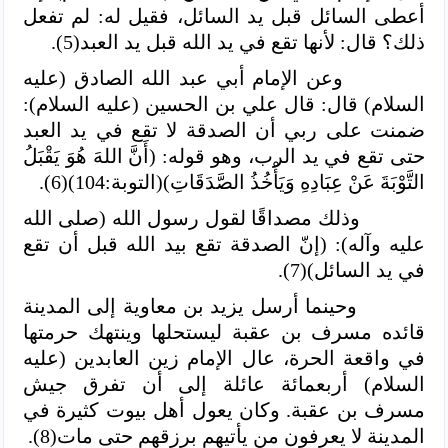
أعطى السائل قبل يد السائل، فقيل له: لم تفعل
ذلك؟ قال: لأنها تقع في يد الله قبل يد العبد(5).
وعن الإمام أبي عبد الله الصادق (عليه
السلام) قال: قال علي بن الحسين (عليه السلام):
ضمنت على ربي أن الصدقة لا تقع في يد العبد
حتى تقع في يد الرب، وهو قوله: (أَنَّ اللهَ هُوَ يَقْبَلُ
التَّوْبَةَ عَنْ عِبَادِهِ وَيَأْخُذُ الصَّدَقَاتِ)(التوبة:104)(6).
وذلك مصداقًا لقول رسول الله (صلى الله
عليه وآله): (إنّ الصدقة تقع بيد الله قبل أن تقع
في يد السائل)(7).
وحينما أرسل يزيد بن معاوية إلى المدينة
قائده مسرف بن عقبة ليستحلها وينتهك حرمتها
في واقعة الحرة، عال الإمام زين العابدين (عليه
السلام) أربعمائة عائلة إلى أن تفرق جيش
مسرف بن عقبة. وكان يعول أهل بيوت كثيرة في
المدينة لا يعرفون من يأتيهم برزقهم حتى مات(8).