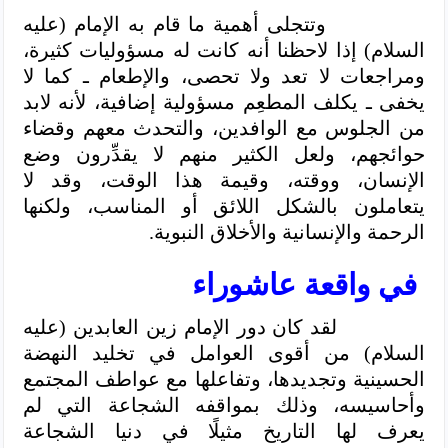
وتتجلى أهمية ما قام به الإمام (عليه
السلام) إذا لاحظنا أنه كانت له مسؤوليات كثيرة،
ومراجعات لا تعد ولا تحصى، والإطعام ـ كما لا
يخفى ـ يكلف المطعِم مسؤولية إضافية، لأنه لابد
من الجلوس مع الوافدين، والتحدث معهم وقضاء
حوائجهم، ولعل الكثير منهم لا يقدِّرون وضع
الإنسان، ووقته، وقيمة هذا الوقت، وقد لا
يتعاملون بالشكل اللائق أو المناسب، ولكنها
الرحمة والإنسانية والأخلاق النبوية.
في واقعة عاشوراء
لقد كان دور الإمام زين العابدين (عليه
السلام)
من أقوى العوامل في تخليد النهضة
الحسينية وتجديدها، وتفاعلها مع عواطف المجتمع
وأحاسيسه، وذلك بمواقفه الشجاعة التي لم
يعرف لها التاريخ مثيلًا في دنيا الشجاعة