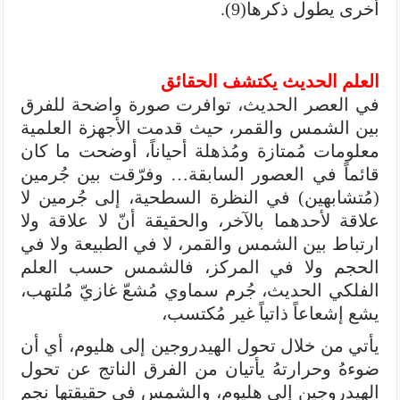
أُخرى يطول ذكرها(9).
العلم الحديث يكتشف الحقائق
في العصر الحديث، توافرت صورة واضحة للفرق
بين الشمس والقمر، حيث قدمت الأجهزة العلمية
معلومات مُمتازة ومُذهلة أحياناً، أوضحت ما كان
قائماً في العصور السابقة… وفرّقت بين جُرمين
(مُتشابهين) في النظرة السطحية، إلى جُرمين لا
علاقة لأحدهما بالآخر، والحقيقة أنّ لا علاقة ولا
ارتباط بين الشمس والقمر، لا في الطبيعة ولا في
الحجم ولا في المركز، فالشمس حسب العلم
الفلكي الحديث، جُرم سماوي مُشعّ غازيّ مُلتهب،
يشع إشعاعاً ذاتياً غير مُكتسب،
يأتي من خلال تحول الهيدروجين إلى هليوم، أي أن
ضوءهُ وحرارتهُ يأتيان من الفرق الناتج عن تحول
الهيدروجين إلى هليوم، والشمس في حقيقتها نجم