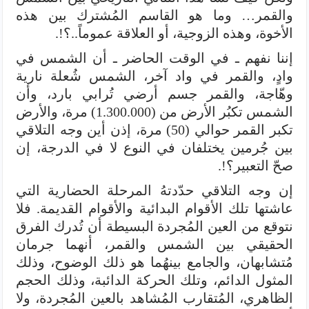
والقمر… وما هو القاسم المُشترك بين هذه
الأخوة، وهذه الزوجية، أو العلاقة عموماً..؟!.
إننا نفهم ـ في الوقت الحاضر ـ أن الشمس في
وادٍ، والقمر في واد آخر، الشمس شُعلة نارية
وهّاجة، والقمر جسم أرضي تُرابي بارد، وأن
الشمس تكبُر الأرض من (1.300.000) مرة، والأرض
تكبر القمر حوالي (50) مرة، إذن أين وجه التلاقي
بين جُرمين يختلفان في النوع لا في الدرجة، إن
صحّ التعبير؟!.
إن وجه التلاقي حدّدتهُ المرحلة الحضارية التي
عاشتها تلك الأقوام البدائية والأقوام القديمة. فلا
نتوقع من العين المُجردة البسيطة أن تُدرك الفرق
الحقيقي بين الشمس والقمر، أنهما جرمان
مُتشابهان، والجامع بينهُما هو ذلك الوضوح، وذلك
المثول الدائم، وتلك الحركة الدائبة، وذلك الحجم
الظاهري، المُتقارب المُشاهد بالعين المُجردة، ولا