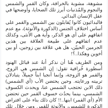
مشوهة، مشوبة بالخرافة، وكان القمر والشمس
والنجوم والمُذنبات أبرز تلك الضحايا، وأوضحها في
عقل الإنسان البدائي.
فالبدائيون كانوا يُقابلون بين الشمس والقمر على
أساس اختلاف الجنس (الذكورة والأنوثة)، مع عدم
اتفاقهم على أي هو الذكر، وأية هي الأنثى، وكذلك
عدم اتفاقهم على طبيعة العلاقة بين هذين
الجرمين الحييّن، هل هي علاقة بين زوجين، أو بين
أخوين وهكذا..؟!
ومن الطريف هُنا أن نذكر أنهُ عند قبائل الهنود
أسطورة خُرافية تقول: إن الشمس هي الزوج،
والقمر هو الزوجة، وإنما أنجبا ابناً جميلاً، يتبادلان
تربيته ورعايته. وحين يحتضن الأب (أي الشمس)
ذلك الابن تحتجب الشمس عنا، ويحدث الكسوف
الشمسي، بينما يحدُث خسوف القمر حين تحتضن
الأم (أي القمر) ابنها..!! كان ذلك بناء على افتراض
الذكورة للشمس، والأنوثة للقمر. ومن خلال تلك