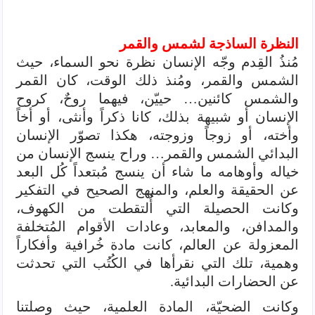
النظرة الساذجة لشمس والقمر
مُنذُ القِدم وجّه الإنسان نظرة نحو السماء، حيث
الشمس والقمر، ومُنذ ذلك الوقت، كان القمر
والشمس كائنين… حييّن، فيهما روحٌ، كروح
الإنسان أو شبيهة بذلك، كانا ذكراً وأنثى، أو أخاً
وأخته، أو زوجاً وزوجته، هكذا تصوّر الإنسان
البدائي الشمس والقمر… وراح ينسج الإنسان من
خياله وأوهامه ما شاء أن ينسج مُبتعداً كُل البعد
عن الحقيقة والعلم، والمنهج الصحيح في التفكير
وكانت الحصيلة التي أُُلتقطت من الكهوف،
والمدافن، والمعابد، وعادات الأقوام المُتخلفة
المعزولة عن العالم، كانت مادة خُرافية وأفكاراً
وهمية، تلك التي نقرأها في الكُتُب التي تحدثت
عن الحضارات البدائية.
وكانت الضحيّة، المادة العلمية، حيث وصلتنا