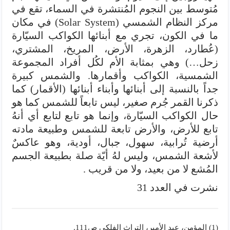
مُتوسط بين النجوم المُنتشرة في السماء، تقع في
مركز النظام الشمسي (Solar System) في مكان
ما في الكون، تجري مع أبنائها الكواكب السيّارة
(عُطارد، الزهرة، الأرض، المريخ، المشتري،
زحل…) وهي بمثابة الأم لكُل أفراد المجموعة
الشمسية، الكواكب وأقمارها. والشمس كبيرة
جداً بالنسبة إلى أبنائها وأبناء أبنائها (الأقمار) كما
ذكرنا القمر جُرم صغير، ليس تابعاً للشمس كما هو
حال الكواكب السيّارة، وإنما هو تابع لتابع أي أنهُ
تابع للأرض، والأرض تابعة للشمس وطبيعة مادته
أرضية تُرابية، سهول، جبال، أودية، وهو عاكسٌ
لأشعة الشمس، وليس لهُ أيّة صلة بطبيعة الجسم
المُشع لا من بعيد، ولا من قريب .
نشرت في العدد 31
(1) المؤمن، عبد الأمير، التراث الفلكي ص111.