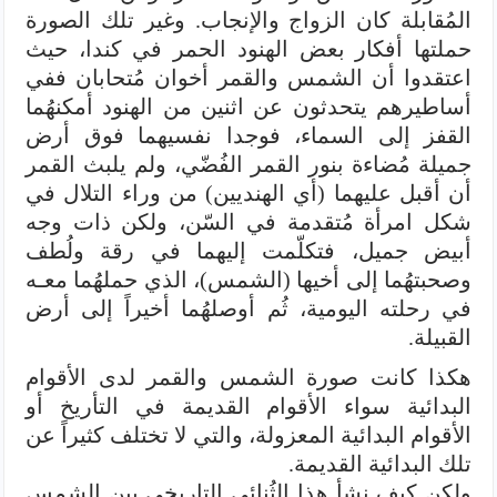
المُقابلة كان الزواج والإنجاب. وغير تلك الصورة
حملتها أفكار بعض الهنود الحمر في كندا، حيث
اعتقدوا أن الشمس والقمر أخوان مُتحابان ففي
أساطيرهم يتحدثون عن اثنين من الهنود أمكنهُما
القفز إلى السماء، فوجدا نفسيهما فوق أرض
جميلة مُضاءة بنور القمر الفُضّي، ولم يلبث القمر
أن أقبل عليهما (أي الهنديين) من وراء التلال في
شكل امرأة مُتقدمة في السّن، ولكن ذات وجه
أبيض جميل، فتكلّمت إليهما في رقة ولُطف
وصحبتهُما إلى أخيها (الشمس)، الذي حملهُما معـه
في رحلته اليومية، ثُم أوصلهُما أخيراً إلى أرض
القبيلة.
هكذا كانت صورة الشمس والقمر لدى الأقوام
البدائية سواء الأقوام القديمة في التأريخ أو
الأقوام البدائية المعزولة، والتي لا تختلف كثيراً عن
تلك البدائية القديمة.
ولكن كيف نشأ هذا الثُنائي التاريخي بين الشمس