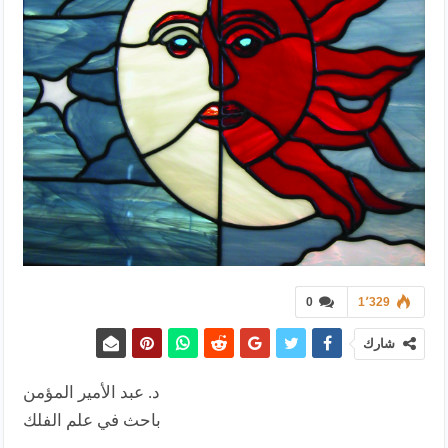
0
1٬329
شارك
د. عبد الأمير المؤمن
باحث في علم الفلك