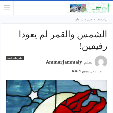
الرئيسية
طروحات عامة
الشمس والقمر لم يعودا
رفيقين!
طروحات عامة
بقلم
Ammarjammaly
نشرت في
سبتمبر 5, 2018