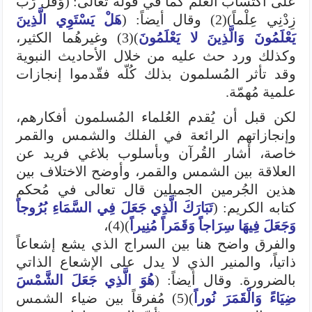
على اكتساب العلم كما في قوله تعالى: (وَقُلْ رَبِّ
زِدْنِي عِلْماً)(2) وقال أيضاً: (
هَلْ يَسْتَوِي الَّذِينَ
يَعْلَمُونَ وَالَّذِينَ لا يَعْلَمُونَ
)(3) وغيرهُما الكثير،
وكذلك ورد حث عليه من خلال الأحاديث النبوية
وقد تأثر المُسلمون بذلك كُلّه فقّدموا إنجازات
علمية مُهمّة.
لكن قبل أن يُقدم العُلماء المُسلمون أفكارهم،
وإنجازاتهم الرائعة في الفلك والشمس والقمر
خاصة، أشار القُرآن وبأسلوب بلاغي فريد عن
العلاقة بين الشمس والقمر، وأوضح الاختلاف بين
هذين الجُرمين الجميلين قال تعالى في مُحكم
كتابه الكريم: (
تَبَارَكَ الَّذِي جَعَلَ فِي السَّمَاءِ بُرُوجاً
وَجَعَلَ فِيهَا سِرَاجاً وَقَمَراً مُنِيراً
)(4)،
والفرق واضح هنا بين السراج الذي يشع إشعاعاً
ذاتياً، والمنير الذي لا يدل على الإشعاع الذاتي
بالضرورة. وقال أيضاً: (
هُوَ الَّذِي جَعَلَ الشَّمْسَ
ضِيَاءً وَالْقَمَرَ نُوراً
)(5) مُفرقاً بين ضياء الشمس