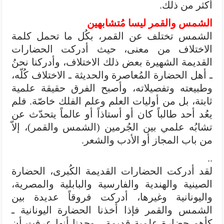
أكثر من ذلك.
الشمس والقمر ليسا مُتشابهين
الشمس تختلف عن القمر، بكُل ما تحمل كلمة
الاختلاف من معنى، حيث أدركت الحضارات
القديمة الشهيرة بعض ذلك الاختلاف، وأدركنا نحنُ
ـ أهل الحضارة المُعاصرة والحديثة ـ الاختلاف كُلّه،
وطبيعته وتفصيلاته، وأصبح الفرق حقيقة علمية
ثابتة، بل من أوليات العلم وعلم الفلك خاصّة. فلم
يعُد أحد طالباً كان أو أستاذاً أو عالماً يتحدّث عن
تشابُه علمي بين الجُرمين (الشمس والقمر)، إلاّ
من باب المجاز أو الأدب والشعر.
..
لقد أدركت الحضارات القديمة الكُبرى، الحضارة
الصينية والهندية والفارسية والبابلية والمصرية،
واليونانية وغيرها، أدركت فروقاً عديدة بين
الشمس والقمر فإذا أخذنا الحضارة اليونانية ـ
كأهم حضارة علمية قديمة ـ وجدنا أنها عرفت أن