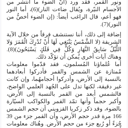
ونور القمر، فقد ورد (أنّ الضوء ما انتشر من
الأجسام النيّرة، ويُقال ضاءت النار)(6)، أما النور
فهو أعم، قال الراغب أيضاً: (إن الضوء أخصُّ من
النور)(7).
إضافة إلى ذلك، أننا نستنشف فرقاً من خلال الآية
الشريفة (لا الشَّمْسُ يَنْبَغِي لَهَا أَنْ تُدْرِكَ الْقَمَرَ وَلا
اللَّيْلُ سَابِقُ النَّهَارِ وَكُلٌّ فِي فَلَكٍ يَسْبَحُونَ)(8).
وهناك آيات أخرى يُمكن أن تؤكّد ذلك.
أما عُلماؤنا المُسلمون، فقد قدّموا معلومات
مُمتازة عن الشمس والقمر فأدركوا أبعادهما
بالنسبة إلى الأرض، وأدركوا أحجامهُما، وإن كانت
غير دقيقة، لكنها تدل على الجُهد العلمي الواضح،
فالشمس أبعد من القمر بالنسبة إلى الأرض،
وأكبر حجماً وأنها تمّد القمر والكواكب السيّارة
بالضوء، وقد ذكر زكريا القزويني أن حجم الشمس
166 مرة قدر حجم الأرض، وأن القمر جزء من 39
جُزءً أو رُبع جزء من حجم الأرض. وهُناك معلومات