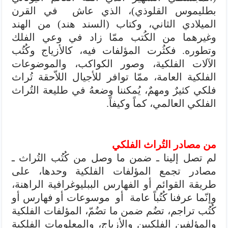
بطليموس القلوذي)، الذي عاش في القرن
الميلادي الثاني، وكتاب (السند هند) من الهند
وغيرهما من الكُتب ممّا زاد في وعي الفلك
وتطوره. فكثُرت المؤلفات فيه، كالأزياج وكُتُب
الآلات الفلكية، وصور الكواكب، والموضوعات
الفلكية العامة، ممّا توافر للأجيال اللاّحقة تُراث
فلكي كثيرٌ ومهمٌ، يُمكننا وضعهُ في طليعة التُراث
الفلكي العالمي، كماً وكيفاً.
من مصادر التُراث الفلكي
لم تصل إلينا ـ ضمن ما وصل من كُتُب التُراث ـ
مصادر تجمع المؤلفات الفلكية وحدها، على
طريقة القوائم أو الفهارس الببليوغرافية الراهنة،
وإنّما عرفنا كُتُباً عامة أو موسوعات أو فهارس أو
كُتُب تراجم، تضُم ضمن ما تضُمّ، المؤلفات الفلكية
والمؤلفين الفلكيين والأزياج، والمعلومات الفلكية