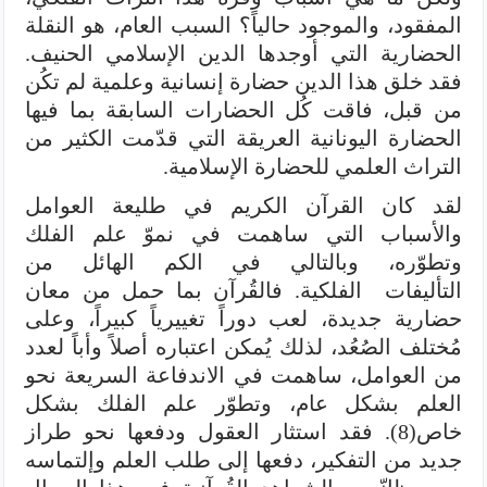
المفقود، والموجود حالياً؟ السبب العام، هو النقلة
الحضارية التي أوجدها الدين الإسلامي الحنيف.
فقد خلق هذا الدين حضارة إنسانية وعلمية لم تكُن
من قبل، فاقت كُل الحضارات السابقة بما فيها
الحضارة اليونانية العريقة التي قدّمت الكثير من
التراث العلمي للحضارة الإسلامية.
لقد كان القرآن الكريم في طليعة العوامل
والأسباب التي ساهمت في نموّ علم الفلك
وتطوّره، وبالتالي في الكم الهائل من
التأليفات الفلكية. فالقُرآن بما حمل من معان
حضارية جديدة، لعب دوراً تغييرياً كبيراً، وعلى
مُختلف الصُعُد، لذلك يُمكن اعتباره أصلاً وأباً لعدد
من العوامل، ساهمت في الاندفاعة السريعة نحو
العلم بشكل عام، وتطوّر علم الفلك بشكل
خاص(8). فقد استثار العقول ودفعها نحو طراز
جديد من التفكير، دفعها إلى طلب العلم وإلتماسه