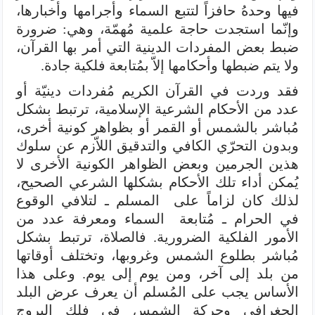
فيها وحدهُ حافزاً لتتبع السماء وأجرامها وأخبارها،
وإنّما استجدت حاجة علمية مُهمّة، وهي: ضرورة
ضبط بعض المفردات الدينية التي أمر بها القرآن،
ولا يتم ضبطها وأحكامها إلاّ بمُتابعة فلكية جادة.
فقد وردت في القرآن الكريم مُفردات دينيّة أو
عدد من الأحكام الشرعية الإسلامية، ترتبط بشكل
مُباشر بالشمس أو القمر أو بظواهر كونية أخرى،
وبدون التحرّي الكافي والتدقيق اللاّزم عن سلوك
هذين الجرمين وبعض الظواهر الكونية الأخرى لا
يُمكن أداء تلك الأحكام بشكلها الشرعي الصحيح،
لذلك كان لزاماً على المسلم ـ لتلافي الوقوع
في الحرام ـ مُتابعة السماء ومعرفة عدد من
الأمور الفلكية الضرورية. فالصلاة، ترتبط بشكل
مُباشر بطلوع الشمس وغروبها، وتختلف أوقاتها
من بلد إلى آخر، ومن يوم إلى يوم. وعلى هذا
الأساس يجب على المُسلم أن يعرف عرض البلد
الجغرافي وحركة الشمس في فلك البروج