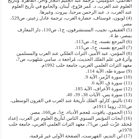
العالمي، الدوميلي، ترجمة عبد الحليم النجار وآخر، القاهرة. وتأريخ
العلوم عند العرب، د. عُمر فرّوخ، لُبنان. والجامع في تأريخ العلوم
عند العرب، د. عبد الرحمن مرحبا، بيروت. وغيرها.
(4) لوبون، غوستاف، حضارة العرب، ترجمة عادل زعيتر، ص529،
مصر.
(5) العقيقي، نجيب، المستشرقون، ج1، ص110، دار المعارف
بمصر، ط 4.
(6) المرجع نفسه، ج1، ص113.
(7) المرجع نفسه، ج1، ص115.
(8) المؤمن، عبد الأمير، التراث الفلكي عند العرب والمسلمين
وأثرهُ في علم الفلك الحديث، مُراجعة د. سامي شلهوب، ص7،
معهد التراث العلمي العربي، جامعة حلب 1992م.
(9) سورة طه، الآية 114.
(10) سورة الزُمر، الآية 9.
(11) سورة ق، الآية 6.
(12) سورة الأعراف، الآية 185.
(13) سورة يس، الآيات 38، 39، 40.
(14) نالينو، كارلو، الفلك تأريخهُ عند العرب في القرون الوسطى،
ص231، روما 1911م.
(15) الحموي، ياقوت، مُعجم الأدباء، ج5، ص160، مصر.
(16) أبحاث المؤتمر السنوي الثامن لتأريخ العلوم عن العرب، إعداد
مُحمّد عزّت عُمر، ص75، معهد التراث العلمي العربي، جامعة حلب
1978م.
(17) ابن النديم، الفهرست، الصفحة الأولى غير مُرقمة،