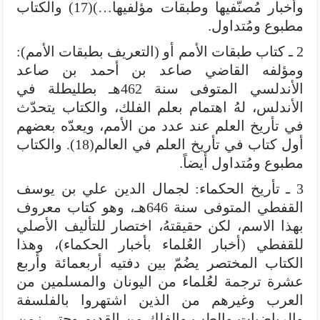
وأخبار مُصنّفيها وطبقات مؤلفيها…)(17) والكتاب
مطبوع ومُتداول.
2 ـ كتاب طبقات الأمم أو (التعريف بطبقات الأمم):
ومؤلفه القاضي صاعد بن أحمد بن صاعد
الأندلسي المتوفى سنة 462هـ بطليطلة في
الأندلس، لهُ اهتمام بعلم الفلك، والكتاب يتحدّث
في تأريخ العلم عند عدد من الأمم، ويعدّه بعضهم
أول كتاب في تأريخ العلم في العالم(18). والكتاب
مطبوع ومُتداول أيضاً.
3 ـ تأريخ الحكماء: لجمال الدين علي بن يوسف
القفطي المتوفى سنة 646هـ، وهو كتاب معروف
بهذا الاسم، لكن حقيقتهُ، اختصار للتأليف الأصلي
للقفطي (أخبار العُلماء بأخبار الحكماء)، وهذا
الكتاب المختصر يضُمّ بين دفتيه أربعمائة وأربع
عشرة ترجمة لعُلماء من اليونان والمسلمين من
العرب وغيرهم من الذين اشتهروا بالفلسفة
والرياضيات والطب والفلك من القديم وحتى زمن