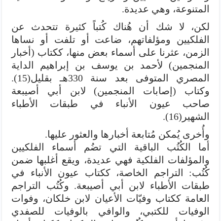
المتنوعة، وهي عديدة.
لكن، لا شك أن هُناك كُتباً كثيرة تتحدث عن
الفلكيين ومؤلفاتهم، ضاعت أو تلفت أو نساها
الزمن، عثرنا على أسماء بعض منها، ككتاب (أخبار
المنجمين) لأحمد بن يوسف بن إبراهيم الداية
المصري المتوفى بعد سنة 330هـ بقليل(15).
وكتاب (إصابات المنجمين) لابن أبي أصيبعة
صاحب عيون الأنباء في طبقات الأطباء
الشهير(16).
وأُخرى يُمكن مُتابعة أخبارها والعثور عليها.
أما الكُتُب الباقية التي تضُم أسماء الفلكيين
والمؤلفات الفلكية فهي عديدة، ويقع أغلبها ضمن
كُتُب: التراجم الخاصة، ككتاب عيون الأنباء في
طبقات الأطباء لابن أبي أصيبعة. وكُتُب التراجم
العامة ككتاب وفيّات الأعيان لابن خلكان، وفوات
الوفيات للكتبي، والوافي بالوفيات للصفدي