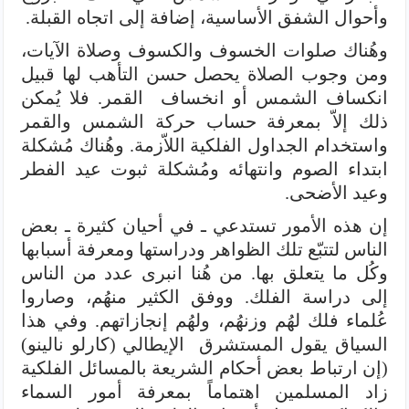
وأحوال الشفق الأساسية، إضافة إلى اتجاه القبلة.
وهُناك صلوات الخسوف والكسوف وصلاة الآيات،
ومن وجوب الصلاة يحصل حسن التأهب لها قبيل
انكساف الشمس أو انخساف القمر. فلا يُمكن
ذلك إلاّ بمعرفة حساب حركة الشمس والقمر
واستخدام الجداول الفلكية اللاّزمة. وهُناك مُشكلة
ابتداء الصوم وانتهائه ومُشكلة ثبوت عيد الفطر
وعيد الأضحى.
إن هذه الأمور تستدعي ـ في أحيان كثيرة ـ بعض
الناس لتتبّع تلك الظواهر ودراستها ومعرفة أسبابها
وكُل ما يتعلق بها. من هُنا انبرى عدد من الناس
إلى دراسة الفلك. ووفق الكثير منهُم، وصاروا
عُلماء فلك لهُم وزنهُم، ولهُم إنجازاتهم. وفي هذا
السياق يقول المستشرق الإيطالي (كارلو نالينو)
(إن ارتباط بعض أحكام الشريعة بالمسائل الفلكية
زاد المسلمين اهتماماً بمعرفة أمور السماء