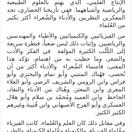
الإنتاج العلمي، الذي يهتم بالعلوم الطبيعية
والرياضية وأشباههما. ففي تأريخنا الحضاري، تجد
المفكرين النظريين والأُدباء والشُعراء أكثر بكثير
من العُلماء.
من الفيزيائيين والكيميائيين والأطباء والمهندسين
والرياضيين. وإثبات ذلك ليس صعباً، فنظرة سريعة
إلى الكُتُب الكثيرة المؤلفة في الفكر والأدب
والشعر، وما حظيت به من اهتمام، تؤكد هذا
المعنى، فأسماء الشُعراء والأدباء أكثر من أن
تُحصى، فهُناك المتنبي وأبو تمام والبحتري وأبو
فراس وابن الرومي والشريف الرضي وأبو العلاء
المعري وابن المعتز، وهُناك من الأدباء والنقاد،
الجاحظ وابن العميد ومُحمّد بن سلام وأبو هلال
العسكري وأبو الفرج الأصبهاني وابن قُتيبة وغيرهم
الكثير الكثير.
وفي مقابل ذلك كان العلم والعُلماء، كانت الفيزياء
وعُلماء الفيزياء، والكيمياء وعُلماء الكيمياء، والطب