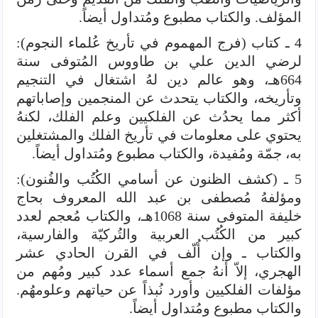
المؤلف. والكتاب مطبوع ومُتداول أيضاً.
4 ـ كتاب (فرج المهموم في تأريخ عُلماء النجوم):
لرضي الدين علي بن طاووس المُتوفى سنة
664هـ، وهو عالم دين لهُ اشتغال في التنجيم
وتأريخه، والكتاب يتحدث عن المنجمين وإصاباتهم
أكثر مما يحدُث عن الفلكيين وعلم الفلك، لكنهُ
يحتوي على معلومات في تأريخ الفلك والمشتغلين
به، جمّة ومُفيدة، والكتاب مطبوع ومُتداول أيضاً.
5 ـ (كشف الظنون عن أسامي الكُتُب والفُنون):
ومؤلفهُ مُصطفى بن عبد الله المعروف بحاج
خليفة المتوفى سنة 1068هـ، والكتاب مُعجم لعدد
كبير من الكُتُب العربية والتُركيّة والفارسية،
والكتاب ـ وإن أُلّف في القرن الحادي عشر
الهجري، إلاّ أنهُ جمع أسماء عدد كبير ومُهم من
مؤلفات الفلكيين وأورد نُبذاً عن حياتهم وعلومهُم.
والكتاب مطبوع ومُتداول أيضاً.