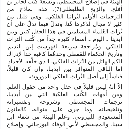
الهيئة في إصلاح المجسطي، وتسعة كُتُب لجابر بن
أفلح. والزيج الطليطلي(7). هذه نماذج من
الترجمات الأولى لتُراثنا الفلكي.. وهي قليل من
كثير لا مجال لذكرها هُنا. وتدلّ فيما تدلّ على أن
تُراث العُلماء المسلمين في هذا الحقل كثير. وبين
أيدينا ـ اليوم ـ أسماء كثيرة جداً من كُتب التراث
الفلكي. ومُراجعة سريعة لفهرست إبن النديم.
وتأريخ الحكماء للقفطي وحدهُما كافية جداً لإدراك
الكم الهائل من التُراث الفلكي، الذي خلّفه الأجداد.
أما الباقي المتوافر بين أيدينا، وإن كان قليلاً،
قياساً إلى أصل التُراث الفلكي الموروث،
إلاّ أنهُ ليس قليلاً في حقل واحد من حقول العلم.
ومن أمهات الكُتب الفلكية التي بين أيدينا،
ترجمات المجسطي وشروحه وتفسيراته
وتلخيصاته، وما جرى على منواله، كالقانون
المسعودي للبيروني، وعلم الهيئة من شفاء ابن
سينا. والمجسطي لأبي الوفاء البوزجاني. وإصلاح