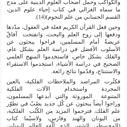
والكواكب وحمل أصحاب العلوم الدينية على مدح
ما سماه الغزالي في كتاب إحياء علوم الدين،
القسم الحسابي من علم النجوم)(14).
وحين فعل القرآن الكريم فعله في العقول، مدّدها
ودفعها إلى روح العلم والبحث، وانفتحت آفاقٌ
عريضةٌ أمام المسلمين، فراحوا يبحثون عن
الأسلوب الأفضل في دراسة العلم بشكل عام،
والفلك بشكل خاص، فاستخدموا المنهج العلمي
الصحيح في دراسة الأشياء، استخدموا الاستقراء
والاستنتاج، وقدّموا نتائج رائعة.
فكثُرت المراصد والملاحظات الفلكية، بالعين
المجردة واستخدام الآلات الفلكية
المتنوعة الموروثة والتي أبدعها المسلمون،
وراحوا أيضاً يبحثون عن كُل جديد يصُبّ في تطوّر
علم الفلك، فترجموا المزيد من الكُتُب الفلكية،
من اليونان والهند وفارس، ولاسيّما كتاب
(المجسطي الشهير الذي ألّفه العالم اليوناني