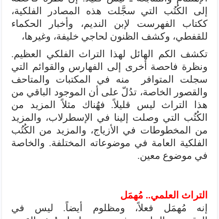
إلى الكُتُب التي سجَّلت هذه المصادر الفلكية،
ككتاب الفهرست لإبن النديم، وأخبار الحكماء
للقفطي، وكشف الظنون لحاجي خليفة، وغيرها،
تكشف الكم الهائل لهذا التراث الفلكي العظيم.
ونظرة فاحصة أخرى إلى الفهارس والقوائم التي
سجلت المتوافر منه في المكتبات والمتاحف
والقصور الخاصة، تدُلّ على أن الموجود الباقي من
هذا التراث ليس قليلاً. فهُناك مثلاً المزيد من
الكُتُب التي وصلت إلينا في الإسطرلاب، والمزيد
من المخطوطات في الأزياج، والمزيد من الكُتُب
الفلكية العامة في موضوعاته المختلفة. والخاصة
في موضوع معين.
التراث العلمي.. مُهمَل
إنه مُهمَل فعلاً، ومظلوم أيضاً. ليس في