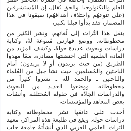
العلم والتكنولوجيا. والحق يُقال، إن المُستشرقين
(على تنوعهُم واختلاف أهدافهُم) سبقونا في هذا
المضمار، فقد بدأوا قبلنا بكثير،
بنقل هذا التُراث إلى لُغاتهم، ونشر الكثير من
مخطوطاته. ووضع فهارس مُتنوعة لهُ، وكتابة
دراسات وبحوث عديدة حولهُ، وكشف المزيد من
المادة العلمية التي احتضنتها مصادره. ممّا مهدوا
الطريق (من حيث يريدون أو لا يريدون) أمام
الباحثين والمُسلمين، حيث نشأ جيل من العُلماء
والباحثين ـ والحمد لله ـ نشروا كثيراً من
مخطوطاته. ووضعوا العديد من البحوث
والدراسات الجادّة في حقوله المُختلفة. وأنشأت
بعض المعاهد والمؤسسات،
أخذت على عاتقها نشر مخطوطاته وكتابة
دراسات حوله. ويقع في طليعة هذه المراكز، معهد
التراث العلمي العربي الذي أنشأتهُ جامعة حلب