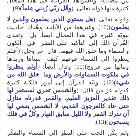
من مظانّـه. والشواهد القُرآنية في هذا المجال
كثيرة منها قوله تعالى: (
وقُل ربّي زُدني عِلماً
)(9).
وقوله تعالى: (
هل يستوي الذين يعلمون والذين لا
يعلمون
)(10). وغيرهما من الآيات، وهُناك أحاديث
نبويّة كثيرة في هذا المجال أيضاً. بل وتعدى
القُرآن ذلك إلى التأكيد على النظر في الكون
والسماء وما خلق الله فيهما. قال عز وجل: (أفلم
ينظروا إلى السماء فوقهم كيف بنيناها وزيناها
ومالها من فروج)(11) وقال أيضاً: (
أولم ينظروا
في ملكوت السماوات والأرض وما خلق الله من
شيء
)(12). ونبّه القرآن إلى أمور فلكية كثيرة
كقوله عز من قائل: (
والشمس تجري لمستقر لها
ذلك تقدير العزيز العليم، والقمر قدرناه منازل
حتى عاد كالعرجون القديم، لا الشمس ينبغي لها
أن تدرك القمر ولا الليل سابق النهار وكلٌ في فلك
يسبحون
)(13).
ولم يكُن الحث على النظر إلى السماء والتفكّر