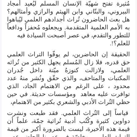
مُثيرة تفتح شهيّة الإنسان المسلم ليُعيد أمجاد
البيروني، والبتّاني وابن الهيثم والرازي وأمثالهم؟
هل بعث الحاضرون تُراث أجدادهم العلمي ليُباهوا
به الأمم العلمية المتقدمة. ويجعلوه مُحفزاً ودافعاً
للتطور والتقدم، في عصر أصبحت السيادة فيه
للعلم؟!.
الحقيقة إن الحاضرين، لم يوفّوا التراث العلمي
حق قدره، فلا زال المُسلم يجهل الكثير من تُراثه
العلمي، ولازالت كنوزهُ ميّتة داخل جُدران
المكتبات والمتاحف، والذي حقّق ونُشر منهُ عدد
محدود ، على الرغم من الاهتمام الجاد، الذي
توافرت عليه معاهد ومؤسسات حديثة. في حين
حظي التُراث الأدبي والشعري بكثير من الاهتمام،
قياساً إلى التُراث العلمي. فقد طبعت ونشرت
دواوين كثيرة وكُتُب أدبية تُراثية جمّة، علماً أن
قيمة هذه الأخيرة، ليست بالضرورة أكبر من قيمة
التراث العلمي، وخاصّة في عصرنا الحاضر عصر