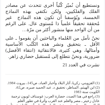
ونستطيع أن نُميّز كُتُباً أخرى تتحدث عن مصادر
الفلك والفلكيين، ولكن نكتفي بهذه النماذج
الخمسة، ويُؤسفنا أن تكون هذه النماذج غير
مُحققة تحقيقاً علمياً ذا مُستوى عال. على الرغم
من أن الواحد منها منشور أكثر من مرّة…
نحنُ نأمل من العُلماء والباحثين أن يقوموا ـ على
الأقل ـ بتحقيق ونشر هذه الكُتُب الأساسية
وأمثالها، وهي كثيرة، فالانتقائية (انتقاء الأفضل)
ضرورية، ونحنُ نتطلع إلى مُستقبل حضاري زاهر.
نشرت في العدد 21
(1) القزويني، زكريا، آثار البلاد وأخبار العباد، ص145، بيروت 1984.
(2) ابن الهيثم، المناظر، تحقيق د. عبد الحميد صبره، ص62،
الكويت سنة 1983
(3) راجع في هذا الصدد، حضارة العرب: غوستاف لوبون ترجمة
عادل زعيتر ـ مصر والعلم عند العرب وأثرهُ في تطور العلم