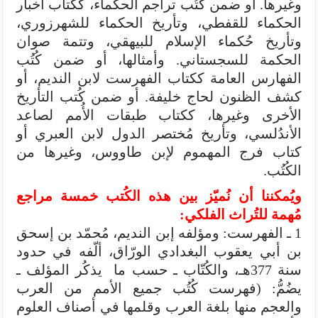
وغيرها. أو ضمن كُتُب تراجم الحكماء، ككتاب أخبار
الحكماء للقفطي، وتأريخ الحكماء للشهرزوري،
وتأريخ حُكماء الإسلام للبيهقي، وتتمة صوان
الحكمة للسجستاني. وأمثالها، أو ضمن كُتُب
الفهارس العامة ككتاب الفهرست لابن النديم، أو
كشف الظنون لحاج خليفة. أو ضمن كُتب التأريخ
الأخرى وغيرها، ككتاب طبقات الأُمم لصاعد
الأندُلسي، وتأريخ مُختصر الدول لابن العبري أو
كتاب فرج المهموم لإبن طاووس، وغيرها من
الكُتُب.
ويُمكننا أن نُميّز بين هذه الكُتب خمسة مراجع
مُهمة للتُراث الفلكي:
1 ـ الفهرست: ومؤلفه إبن النديم، مُحمّد بن إسحق
بن أبي يعقوب البغدادي الورّاق، ألّفه في حدود
سنة 377هـ، والكُتّاب ـ حسب ما يذكُر المؤلف ـ
يضُمُّ: (فهرست كُتُب جميع الأمم من العرب
والعجم منها بلغة العرب وقلمها في أصناف العلوم