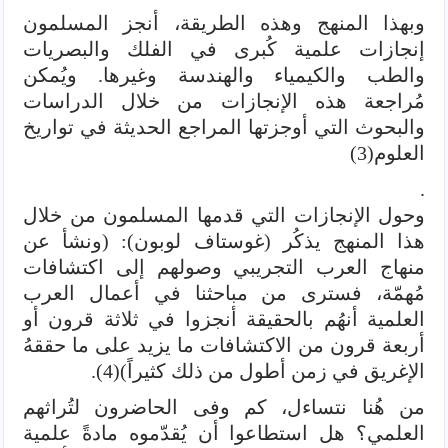
وبهذا المنهج وهذه الطريقة، أنجز المسلمون
إنجازات علمية كُبرى في الفلك والبصريات
والطب والكيمياء والهندسة وغيرها. ويُمكن
مُراجعة هذه الإنجازات من خلال الدراسات
والبحوث التي أوجزتها المراجع الحديثة في تواريخ
العلوم(3)
.
وحول الإنجازات التي قدمها المسلمون من خلال
هذا المنهج يذكُر (غوستاف لوبون): (ونشأ عن
منهاج العرب التجريبي وصولهم إلى اكتشافات
مُهمّة، فسترى من مباحثنا في أعمال العرب
العلمية أنهُم بالحقيقة أنجزوا في ثلاثة قرون أو
أربعة قرون من الاكتشافات ما يزيد على ما حققهُ
الإغريق في زمن أطول من ذلك كثيراً)(4).
من هُنا نتساءل، كم وفى الحاضرون لتُراثهم
العلمي؟ هل استطاعوا أن يُقدّموه مادةً علمية