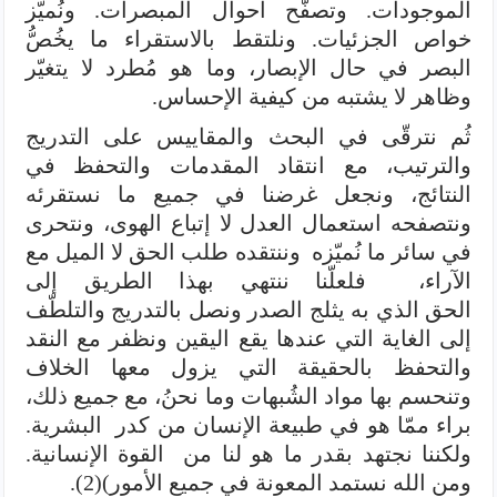
الموجودات. وتصفّح أحوال المبصرات. ونُميّز
خواص الجزئيات. ونلتقط بالاستقراء ما يخُصُّ
البصر في حال الإبصار، وما هو مُطرد لا يتغيّر
وظاهر لا يشتبه من كيفية الإحساس.
ثُم نترقّى في البحث والمقاييس على التدريج
والترتيب، مع انتقاد المقدمات والتحفظ في
النتائج، ونجعل غرضنا في جميع ما نستقرئه
ونتصفحه استعمال العدل لا إتباع الهوى، ونتحرى
في سائر ما نُميّزه وننتقده طلب الحق لا الميل مع
الآراء، فلعلّنا ننتهي بهذا الطريق إلى
الحق الذي به يثلج الصدر ونصل بالتدريج والتلطّف
إلى الغاية التي عندها يقع اليقين ونظفر مع النقد
والتحفظ بالحقيقة التي يزول معها الخلاف
وتنحسم بها مواد الشُبهات وما نحنُ، مع جميع ذلك،
براء ممّا هو في طبيعة الإنسان من كدر البشرية.
ولكننا نجتهد بقدر ما هو لنا من القوة الإنسانية.
ومن الله نستمد المعونة في جميع الأمور)(2).