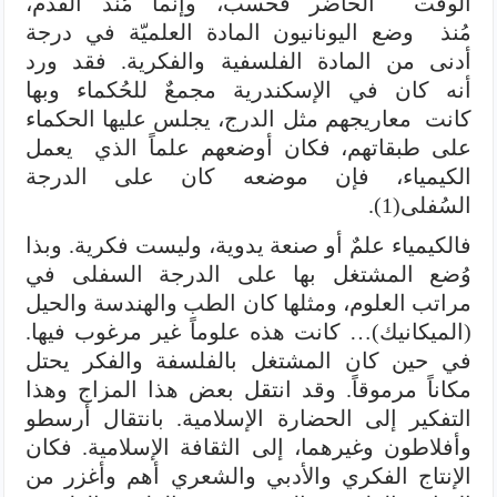
الوقت الحاضر فحسب، وإنما مُنذ القدم،
مُنذ وضع اليونانيون المادة العلميّة في درجة
أدنى من المادة الفلسفية والفكرية. فقد ورد
أنه كان في الإسكندرية مجمعٌ للحُكماء وبها
كانت معاريجهم مثل الدرج، يجلس عليها الحكماء
على طبقاتهم، فكان أوضعهم علماً الذي يعمل
الكيمياء، فإن موضعه كان على الدرجة
السُفلى(1).
فالكيمياء علمٌ أو صنعة يدوية، وليست فكرية. وبذا
وُضع المشتغل بها على الدرجة السفلى في
مراتب العلوم، ومثلها كان الطب والهندسة والحيل
(الميكانيك)… كانت هذه علوماً غير مرغوب فيها.
في حين كان المشتغل بالفلسفة والفكر يحتل
مكاناً مرموقاً. وقد انتقل بعض هذا المزاج وهذا
التفكير إلى الحضارة الإسلامية. بانتقال أرسطو
وأفلاطون وغيرهما، إلى الثقافة الإسلامية. فكان
الإنتاج الفكري والأدبي والشعري أهم وأغزر من