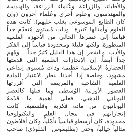
والأطباء، والزراعة وعُلماء الزراعة، والهندسة
والمهندسون، وعلوم أخرى وعُلماء آخرون (وإن
كان الطابع الموسوعي يغلب عليهم)، كانت هذه
العلوم وأمثالها كثيرة وذات مُستوى مُتقدّم جداً
قياساً إلى عصرها. الخالي من الأجهزة العلمية
المتطورة. ولكنها قليلة ومحدودة قياساً إلى الفكر
والأدب والشعر. إن هذا القليل كثيرٌ جداً… ومُهم
جداً أيضاً. إن الإنجازات العلمية التي قدمتها
الحضارةُ الإسلامية عظيمة وذات مُستوى إبداعي
مشهود، وخاصة إذا أخذنا بنظر الاعتبار المادة
العلمية الشاحبة والمريضة التي أفرزتها
العصور الأوربية الوُسطى وما قبلها كالعصر
اليوناني الذهبي، فعلى أهمية ما قدّمهُ
اليونانيون من مادة فكرية وفلسفية، كانت
إنجازاتهم في مجال العلم والتكنولوجيا
محدودة، كان أرسطو قياسياً تأمّلياً، وكان أفلاطون
مثالياً خيالياً، وحتى (بطليموس القلوذي) صاحب