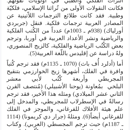
التراث الفلكي والطبي في أولويات نقولهم.
فكانت النقولات الأولى من تُراثنا الإسلامي، فلكيّة
وطبية. فقد كانت طلائع الترجمات اللاّتينية عن
المصادر العربية ترجمات فلكية. فنقل (جربردي
أورلياك) (938م ـ 1003م) عدداً من الكُتب الفلكية
والرياضية ونشر الأعداد العربية في أوربا، وترجم
بعض الكُتُب الرياضية والفلكية، كالزيج المنصوري،
ولهُ دراسة عن إقليدس باللّغة العربية(5).
أما (أدلرد أُف باث) (1070 ـ 1135م) فقد ترجم كُتباً
وافرة في الفلك، أشهرها زيج الخوارزمي بتنقيح
المجريطي وأربعة كُتُب لأبي معشر
البلخي بمُعاونة (يوحنا الأشبيلي) (مُنتصف القرن
الثاني عشر الميلادي) ومثله هذا الأخير، فقد ترجم
رسالةً في الإسطرلاب للمجريطي، والمدخل إلى
علم هيئة الأفلاك للفرغاني، والموجز في الفلك
للفرغاني أيضاً(6). ومثلهُ (جرار دي كريمونا) (1114
ـ 1187م) حيث ترجم المجسطي (العربي). وكتاب