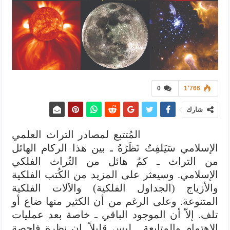
0
1٬766
شارك
المُتتبع لمصادر التراث العلمي
الإسلامي سَيَلفِتُ نَظَرَهُ ـ بين هذا الركام الهائل
من التراث ـ كمٌ هائل من التُراث الفلكي
الإسلامي. وسيعثر على المزيد من الكُتب الفلكية
والأزياج (الجداول الفلكية) والآلات الفلكية
المتنوعة. وعلى الرغم من أن الكثير منها ضاع أو
تلف. إلاّ أن الموجود الباقي ـ خاصة بعد عمليات
الإهتمام والمتابعة ـ ليس قليلاً. إن نظرة فاحصة