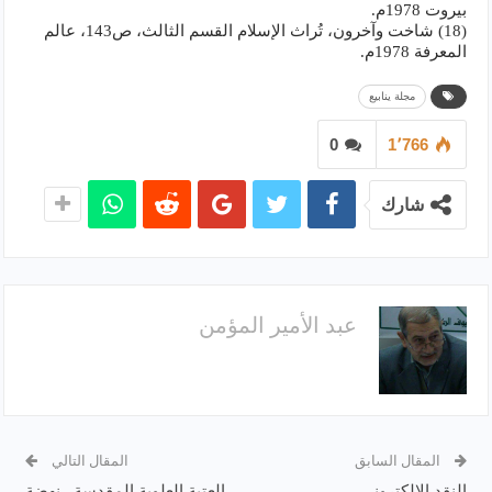
بيروت 1978م.
(18) شاخت وآخرون، تُراث الإسلام القسم الثالث، ص143، عالم
المعرفة 1978م.
مجلة ينابيع
0
1٬766
شارك
عبد الأمير المؤمن
المقال السابق
المقال التالي
النقد الإلكتروني
العتبة العلوية المقدسة.. نهضة