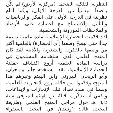
النظرية الفلكية الضخمة (مركزية الأرض) لم يكُن
راصداً ميدانياً من الدرجة الأولى، وإنّما أقام
نظريته في الدرجة الأولى على الفكر والرياضيات
والتأمل والاستنتاج مع اعتماده على الأرصاد
والملاحظات الموروثة والشخصية.
لقد قدّمت الحضارة الإسلامية مادة علمية دسمة
جداً، حتى ليصحّ وصفها (أي الحضارة) بالعلمية أكثر
من وصفها بالفكرية والشعرية والأدبية لقد كان
المنهج العلمي الذي استخدمه المسلمون في
دراسة المادة العلمية أروع اكتشاف حققتهُ
الحضارة الإسلامية، فقد استخدم جابر بن حيان،
وأبو الريحان البيروني وابن الهيثم وغيرهم هذا
المنهج، وقدّموا من خلاله أروع الإنجازات العلمية،
ولسنا في صدد تعداد تلك الإنجازات والإبداعات،
ويكفي أن نذكُر ما قالهُ ابن الهيثم المتوفى سنة
432 هـ حول مراحل المنهج العلمي وطريقة
البحث، قال: (ونبتدئ في البحث باستقراء