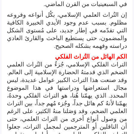
في السبعينيات من القرن الماضي.
إن التُراث العلمي الإسلامي، بكُل أنواعه وفروعه
مظلوم. بسبب عدم وجود الأيدي الخبيرة الكافية
التي تقدّمه في إطار جديد، على مُستوى الشكل
والمضمون، حتى يستطيع الباحث والقارئ العادي
دراسته وفهمه بشكله الصحيح.
الكم الهائل من التُراث الفلكي
التراث الفلكي الإسلامي، جُزءٌ من التُراث العلمي
الضخم الذي قدمتهُ الحضارة الإسلامية إلى العالم.
وقد صنعت هذا التراث الكبير عوامل عديدة، ليس
مجال استعراضها ودراستها في هذا الموضوع
المحدد. الذي يهمّنا هُنا، هو التراث الفلكي وحدهُ،
يهمّنا لأنهُ كم هائل جداً، وجُزء مُهم جداً، بين التراث
العلمي الضخم، وقد وَصَلنا منهُ الكثير، على الرغم
من وصول أنواع أخرى من التراث العلمي، حتى
أن الناقلين أو المترجمين لمجمل التراث، جعلوا