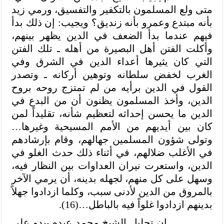
متى ولع المسلمون بالتكفير والتفسيق، ورمي زيد
بأنه مبتدع وعمرو بأنه زنديق؟ ويجيب: إن ذلك بدأ
فيهم عندما بدأ الضعف في الدين يظهر بينهم،
وأكلت الفتن أهل البصيرة من أهله ـ تلك الفتن
التي كان يثيرها أعداء الدين في الشرق وفي
الغرب لخفض سلطانه وتوهين أركانه ـ وتصدر
القول في الدين برأيه من لم تمتزج روحه بروح
الدين، وأخذ المسلمون يظنون أن من البدع في
الدين ما يحسن إحداثه لتعظيم شأنه، تقليداً لمن
كان بين أيديهم من الأمم المسيحية وغيرها…
وتولى شؤون المسلمين جهالهم، وقام بإرشادهم
في الأغلب ضلالهم، في أثناء ذلك حدث الغلو في
الدين، واستعرت نيران العداوات بين النظار فيه،
وسهل على كل منهم، لجهله بدينه، أن يرمي الآخر
بالمروق من الدين لأدنى سبب، وكلما ازدادوا جهلاً
بدينهم ازدادوا غلواً فيه بالباطل…(16).
إن تحليل الشيخ محمد عبده يبدو على