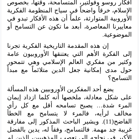
أفكار روسو وفولتير، المتسامحة، وقتها، بخصوص
الإسلام، خرقاً واضحاً في سياج المنظومة الفكرية
الأوروبية المتوارثة، علماً أن هذه الأفكار تبدو في
معاييرنا المعاصرة، أبعد ما تكون عن التسامح أو
الموضوعية.
إن هذه المقدمة التاريخية الفكرية تجرنا
إلى الفكرة الأهم التي يعتنقها الأوروبيون عامة
وكثير من مفكري العالم الإسلامي وهي تتمحور
حول مدى إمكانية جعل الدين متلائماً مع مبدأ
التسامح؟
يضع أحد المفكرين الأوروبيين هذه المسألة
على شكل معادلة، ملخصها أنه كلما ازداد إيمان
المرء شدة… يصبح تسامحه أقل مع كل رأي
مخالف لرأيه، فالمرء لا يتسامح مع الخطأ
الفاضح(11). ويشير الباحث المذكور إلى مفارقة
غريبة جد مهمة. فالتسامح، وفقاً له، يدين بالفضل
الأكبر في نجاحه إلى تعصب المذهبيين، الذين لم