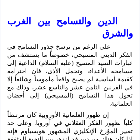
الدين والتسامح بين الغرب
والشرق
على الرغم من ترسخ جذور التسامح في
الفكر الديني المسيحي، خصوصاً ما يستشف من
عبارات السيد المسيح (عليه السلام)
الداعية إلى
مسامحة الأعداء، وتحمل الأذى، فان احترامه
كقيمة أساسية لم يصبح واقعاً ملموساً وشائعاً إلا
في القرنين الثامن عشر والتاسع عشر، وذلك مع
تحول هذا التسامح (المسيحي) إلى أحضان
العلمانية.
إن ظهور العلمانية الأوروبية كان مرتبطاً
كلياً بظهور الفكر العقلاني في أوروبا. وعلى حد
تعبير المؤرخ الإنكليزي المشهور هوبسباوم فإنه
إذا كان هناك من دين قد ازدهر بين النخبة المثقفة