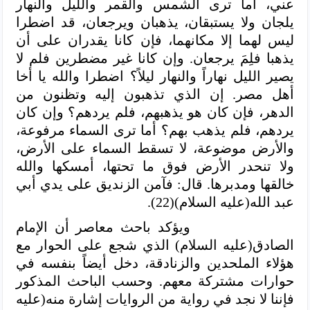
عني، أما ترى الشمس والقمر والليل والنهار
يلجان ولا يستبقان، يذهبان ويرجعان، قد اضطرا
ليس لهما إلا مكانهما، فإن كانا يقدران على أن
يذهبا فلِمَ يرجعان. وإن كانا غير مضطرين فلم لا
يصير الليل نهاراً والنهار ليلاً؟ اضطرا والله يا أخا
أهل مصر. إن الذي تذهبون إليه وتظنون من
الدهر، فإن كان هو يذهبهم، فلم يردهم؟ وإن كان
يردهم، فلم يذهب بهم؟ أما ترى السماء مرفوعة،
والأرض موضوعة، لا تسقط السماء على الأرض،
ولا تنحدر الأرض فوق ما تحتها، أمسكها والله
خالقها ومدبرها. قال: فآمن الزنديق على يدي أبي
عبد الله(عليه السلام)(22).
ويؤكد باحث معاصر أن الإمام
الصادق(عليه السلام) الذي شجع على الحوار مع
هؤلاء الملحدين والزنادقة، دخل أيضاً بنفسه في
حوارات مشتركة معهم. وحسب الباحث المذكور
فإننا لا نجد في رواية من الروايات إشارة منه(عليه