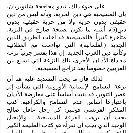
على ضوء ذلك، تبدو محاججة شاتوبريان،
بأن المسيحية هي دين الحرية، وبأنه ليس من دين
حقيقي بدون حرية ولا من حرية حقيقية بدون
دين(5)، أشبه ما تكون بصيحة صارخ في البرية،
متأخرة كثيراً. فالمسيحية قد أخلت الطريق للدين
الجديد (العلمانية)، التي تواءمت مع العقلانية
وكأنها دين الغرب الجديد. إن هذا يفسر جزئياً نزعة
معاداة الأديان الأخرى، تلك النزعة التي تشيع بين
الغربيين خصوصاً بعد تراجع المسيحية.
لذلك فإن ما يجب التشديد عليه هنا أن
نزعة التسامح الإنسانية الأوروبية التي نشأت إثر
عصر التنوير، قد بنيت أساساً على معارضة الأديان
باعتبارها أساس عدم التسامح والكراهية. كتب
المفكر الفرنسي فولتير: كل رجل عاقل صالح
يجب أن يرهب الفرقة المسيحية… والإنجيل
الوحيد الذي يجب أن نقرأه هو كتاب الطبيعة الكبير
الذي كتبته يد الله وختمته بخاتمها. والديانة