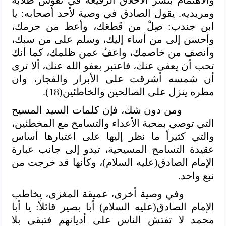
ومريديه. يقول الصادق في وصية لأحد أصحابه: يا
ابن جندب: صِلْ من قَطعَك، وأعط من حرمك،
وأحسن إلى من أساء إليك، وسلم على من سبك،
وأنصف من خاصمك، واعفُ عمن ظلمك، كما أنك
تحب أن يعفى عنك، فاعتبر بعفو الله عنك، ألا ترى
أن شمسه أشرقت على الأبرار والفجار، وان
مطره ينزل على الصالحين والخاطئين(18).
ومن دون شك، فإن كلمات السيد المسيح
التي توصي بمحبة الأعداء والتسامح مع المخطئين،
والتي كثيراً ما نظر إليها على اعتبارها أساس
عقيدة التسامح المسيحية، تبدو إلى جانب عبارة
الإمام الصادق(عليه السلام)، وكأنها قد خرجت من
نبع واحد.
وفي وصية أخرى، عميقة المغزى، يخاطب
الإمام الصادق(عليه السلام) أبا بصير قائلاً: يا أبا
محمد لا تفتش الناس على أديانهم فتبقى بلا