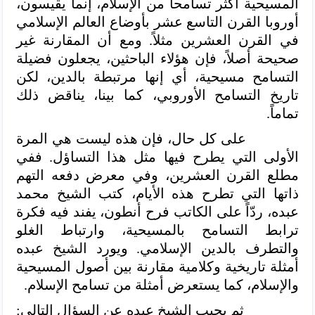
المسيحية أكثر تسامحاً من الإسلام، إنما يقيسون،
أوروبا القرن التاسع عشر بأوضاع العالم الإسلامي
في القرن العشرين مثلاً. ومع أن المقارنة غير
صحيحة أصلاً، فإن هؤلاء الباحثين، يجعلون فضيلة
التسامح مسيحية، أي إنها مرتبطة بالدين، لكن
تاريخ التسامح الأوروبي، كما بينا، يناقض ذلك
تماماً.
على كل حال، فإن هذه ليست هي المرة
الأولى التي يطرح فيها مثل هذا التساؤل. ففي
مطلع القرن العشرين، وفي معرض دفعه التهم
ذاتها التي تطرح هذه الأيام، كتب الشيخ محمد
عبده، ردّاً على الكاتب فرح أنطون، يفند فيه فكرة
ترابط التسامح بالمسيحية، وارتباط الغلو
والتطرف بالدين الإسلامي. ويورد الشيخ عبده
أمثلة تاريخية وكلامية مقارنة بين أصول المسيحية
والإسلام، كما يستعرض أمثلة من تسامح الإسلام.
ثم يجيب الشيخ عبده عن السؤال التالي: