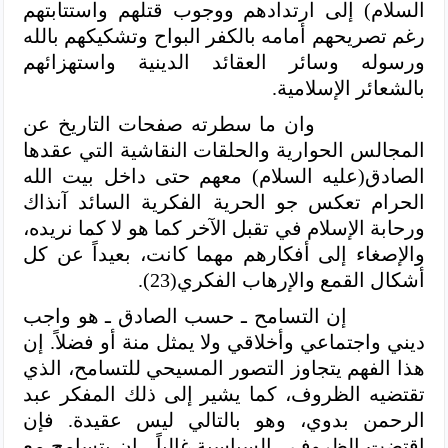
السلام) إلى ارتدادهم ووجوب قتلهم واستتابتهم
رغم تصريحهم أمامه بالكفر البواح وتشكيكهم بالله
ورسوله وسائر العقائد الدينية واستهزائهم
بالشعائر الإسلامية.
وان ما سطرته صفحات التاريخ عن
المجالس الحوارية والحلقات النقاشية التي عقدها
الصادق(عليه السلام) معهم حتى داخل بيت الله
الحرام تعكس جو الحرية الفكرية السائد آنذاك
ورحابة الإسلام في تقبل الآخر كما هو لا كما نريده،
والإصغاء إلى أفكارهم مهما كانت، بعيداً عن كل
أشكال القمع والإرهاب الفكري(23).
إن التسامح ـ حسب الصادق ـ هو واجب
ديني واجتماعي وأخلاقي ولا يمثل منة أو فضلاً. إن
هذا الفهم يتجاوز التصور المسيحي للتسامح، الذي
تقتضيه الظروف، كما يشير إلى ذلك المفكر عبد
الرحمن بدوي، وهو بالتالي ليس عقيدة. فإن
اقتضت الظروف ـ السياسية غالباً ـ ان يتسامح مع