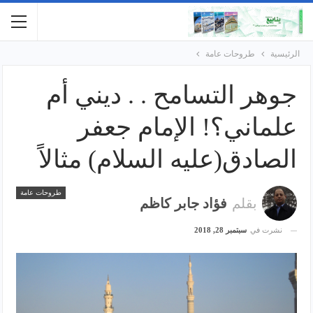
الرئيسية
طروحات عامة
جوهر التسامح . . ديني أم
علماني؟! الإمام جعفر
الصادق(عليه السلام) مثالاً
طروحات عامة
بقلم
فؤاد جابر كاظم
نشرت في
سبتمبر 28, 2018