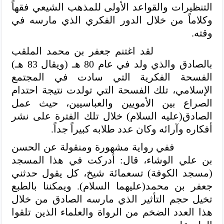
التنظيرات والقواعد الأولى للمذهب الشيعي فقهاً
وكلاماً من خلال الدور الفكري الذي مارسه في
وقته.
لقد اغتنم جعفر بن محمد الملقب
بالصادق والذي ولد في عام 80 هـ (ويقال 83 هـ)
الفسحة الفكرية التي سادت في المجتمع
الإسلامي، تلك الفسحة التي تولدت نتيجة احتدام
الصراع بين الأمويين والعباسيين، حيث عمل
الصادق(عليه السلام) خلال تلك الفترة على نشر
أفكاره وآرائه وكان عدد طلابه كبيراً جداً.
ففي رواية مشهورة ومنقولة عن الحسن
بن علي الوشاء، قال: أدركت في هذا المسجد
(مسجد الكوفة) تسعمائة شيخ، كل يقول حدثني
جعفر بن محمد(عليهما السلام). ويمكننا بالطبع
تخيل حجم التأثير الذي مارسه الصادق من خلال
هذا العدد الضخم من الرواة والعلماء الذين تلقوا