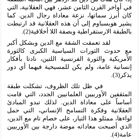
في أواخر القرن الثامن عشر، فهي العقلانية، التي
كان أبرز سماتها، نزعة معاداة رجال الدين. كما
يشير هوبسباوم إلى أن هذه العقلانية قد ارتبطت
بالطبقة الارستقراطية وبصفة اللا أخلاقية(2).
لقد تعمقت الشقة مع الدين وبشكل أكبر
مع حدوث الثورات السياسية الكبرى كالثورة
الأمريكية والثورة الفرنسية اللتين، نادتا بأفكار
إنسانية عامة، ولم يكن للمسيحية فيهما أي دور
يذكر(3).
في ظل تلك الظروف، تشكلت طبقة
المثقفين الأوربيين العلمانيين الجدد، التي قامت
أساساً على معاداة الدين. لذلك تبدو المبادئ
العقلانية وفكرة التسامح الإنساني، التي حمل
لواءها، ممثلو هذا التيار، على خصام تام مع الدين،
الذي أصبحت معاداته موضة دارجة بين الأوربيين
عامة(4).