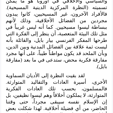
والسياسي والأخلاقي في أوروبا هو ما يمكن
تسميته (النظرة المركزية الدينية المسيحية).
فالأفراد الآخرون، غير المسيحيين، كانوا يبدون
مجردين من الفضائل الأخلاقية، وذلك لأنهم
ببساطة ليسوا مسيحيين. كما أنه ليس غريباً في
مثل تلك البيئة المتعصبة، أن ينظر إلى الفكرة التي
طرحها المفكر الفرنسي بيار بايل، والقائلة بأنه
ليست ثمة علاقة بين الفضائل المدنية وبين الدين،
وبأن الملحد قد يكون مواطناً طيباً، على أنها مجرد
مفارقة فكرية محض، ستدعى في ما بعد (مفارقة
بايل).
لقد بقيت النظرة إلى الأديان السماوية
الأخرى، أسيرة العادات والتقاليد المتوارثة.
فالمسلمون، بحسب تلك العادات الفكرية
المتوارثة، لا يملكون أخلاقاً وهم ليسوا نظيفين، بل
إن الإسلام نفسه سيبقى مجرداً، حتى وقتنا
الحاضر، من أي فضيلة أخلاقية. لهذا شكلت بعض