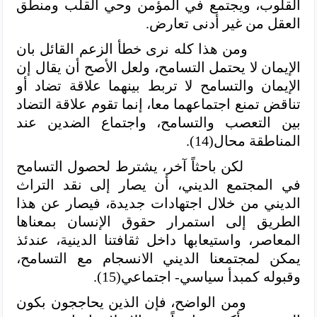
القلوب، ويجتمع في المؤمن وحي القلب ومنطق
العقل من غير أدنى تعارض.
ومن هذا كله نرى خطأ الزعم القائل بان
الإيمان لا يحتمل التسامح، ولعل الأصح أن يقال إن
الإيمان والتسامح لا تربط بينهما علاقة تضاد أو
تناقض تمنع اجتماعهما معا، إنما تقوم علاقة التضاد
بين التعصب والتسامح، واجتماع الضدين عند
المناطقة محال(14).
لكن باحثاً آخر، يشترط لحصول التسامح
في المجتمع الديني، أن يصار إلى نقد التراث
الديني من خلال اجتهادات جديدة، فيصار عن هذا
الطريق إلى استمرار حقوق الإنسان بمعناها
المعاصر، واستيعابها داخل ثقافتنا الدينية، عندئذ
يمكن لمجتمعنا الديني الانسجام مع التسامح،
وقبوله كمبدأ سياسي- اجتماعي(15).
ومن الواضح، فإن الذين يحاججون بكون