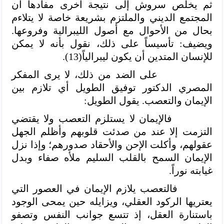
ثم يخلص سروش إلى نتيجة أخرى مفادها أن
المجتمع الديني والملتزم بشريعة خاصة لا يتلاءم
بحال من الأحوال مع أصول الليبرالية وفروعها.
ويضيف: تأسيساً على ذلك، نقول بأنه لا يمكن
للإنسان المتدين أن يكون ليبرالياً(13).
على الضد من ذلك، لا يرى المفكر
المصري الدكتور توفيق الطويل أي تلازم بين
الإيمان والتعصب. يقول الطويل:
فالإيمان لا يستلزم التعصب ولا يقتضي
التزمت إلا عند من صدئت قلوبهم وأظلم الجهل
عقولهم، وأكلت الإحن والأحقاد صدورهم؛ وإذا نزل
الإيمان السمح بالقلب السليم ملأه صفاء وبدل
غيابته نوراً.
فالتعصب يلازم الإيمان في العصور التي
يعتريها الركود العقلي، ويزايله حين يمحى الوجود
باستنارة العقل، إذ تتسع جوانب النفس وتصفو