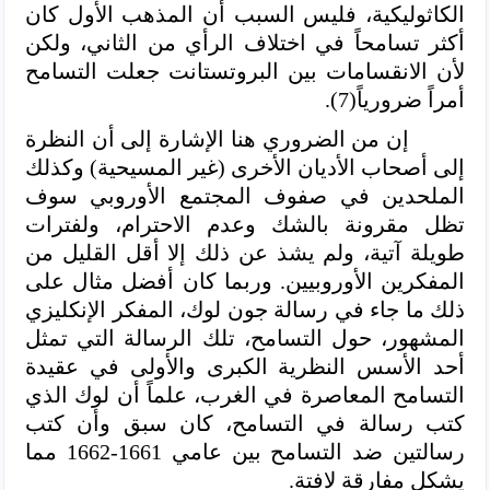
الكاثوليكية، فليس السبب أن المذهب الأول كان
أكثر تسامحاً في اختلاف الرأي من الثاني، ولكن
لأن الانقسامات بين البروتستانت جعلت التسامح
أمراً ضرورياً(7).
إن من الضروري هنا الإشارة إلى أن النظرة
إلى أصحاب الأديان الأخرى (غير المسيحية) وكذلك
الملحدين في صفوف المجتمع الأوروبي سوف
تظل مقرونة بالشك وعدم الاحترام، ولفترات
طويلة آتية، ولم يشذ عن ذلك إلا أقل القليل من
المفكرين الأوروبيين. وربما كان أفضل مثال على
ذلك ما جاء في رسالة جون لوك، المفكر الإنكليزي
المشهور، حول التسامح، تلك الرسالة التي تمثل
أحد الأسس النظرية الكبرى والأولى في عقيدة
التسامح المعاصرة في الغرب، علماً أن لوك الذي
كتب رسالة في التسامح، كان سبق وأن كتب
رسالتين ضد التسامح بين عامي 1661-1662 مما
يشكل مفارقة لافتة.