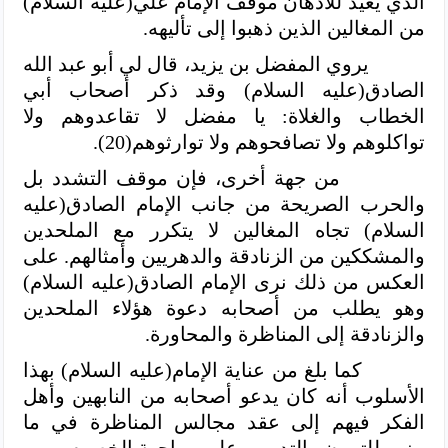
الذي يعيد للأذهان موقف الإمام علي(عليه السلام)
من المغالين الذين ذهبوا إلى تأليهه.
يروي المفضل بن يزيد، قال لي أبو عبد الله
الصادق(عليه السلام) وقد ذكر أصحاب أبي
الخطاب والغلاة: يا مفضل لا تقاعدوهم ولا
تواكلوهم ولا تصافحوهم ولا توارثوهم(20).
من جهة أخرى، فإن موقف التشدد بل
والحرب الصريحة من جانب الإمام
الصادق(عليه
السلام) تجاه المغالين لا يتكرر مع الملحدين
والمشككين من الزنادقة والدهريين وأمثالهم. على
العكس من ذلك نرى الإمام الصادق(عليه السلام)
وهو يطلب من أصحابه دعوة هؤلاء الملحدين
والزنادقة إلى المناظرة والمحاورة.
كما بلغ من عناية الإمام(عليه السلام) بهذا
الأسلوب أنه كان يدعو أصحابه من النابهين وأهل
الفكر فيهم إلى عقد مجالس المناظرة في ما
بينهم للتمرن والتدريب على مواجهة الخصوم.