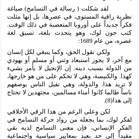
لقد شكلت ( رسالة في التسامح) صياغة
نظرية راقية المستوى، في عصرها، بل إنها مثلت
فكراً جديداً على أوروبا المتعصبة في ذلك الوقت.
كتب جون لوك، وهو يتحدث بلغة، تسبق لغة
عصره، من عام 1689:
ولكي نقول الحق، وكما ينبغي لكل إنسان
مع آخر، لا يجوز استبعاد وثني أو مسلم أو يهودي
من الدولة بسبب دينه. إن الإنجيل لا يأمر بشيء
كهذا. والكنيسة، وهي لا تحكم على من هو خارجها،
لا تريد هذا. والدولة، وهي تقبل الناس بوصفهم
ناساً طالما كانوا أمناء مسالمين، مجتهدين لا تحتاج
إلى هذا(8).
لكن وعلى الرغم من هذا الرقي الأخلاقي
لفكر لوك، بما يجعله من رواد حركة التسامح في
الفكر الإنساني، فإن معنى التسامح لديه بقي
مقيداً إلى حد بعيد بمعايير سياسية واجتماعية