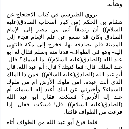
وشأنه.
يروي الطبرسي في كتاب الاحتجاج عن
هشام بن الحكم (من كبار أصحاب الصادق(عليه
السلام)) أن زنديقاً أتى من مصر إلى الإمام
الصادق وكان قد سمع عن علم الإمام فجاء إلى
المدينة فلم يصادفه بها، فخرج إلى مكة فانتهى
إليه- وهو في الطواف- فدنا منه وسلم فقال له أبو
عبد الله (الصادق(عليه السلام)): ما اسمك؟ قال:
عبد الملك. قال: فما كنيتك؟ قال: أبو عبد الله. قال
أبو عبد الله (الصادق(عليه السلام)): فمن ذا الملك
الذي أنت عبده، أمن ملوك الأرض أم من ملوك
السماء؟ وأخبرني عن ابنك أعبد إله السماء، أم
عبد إله الأرض؟ فسكت. فقال أبو عبد الله
(الصادق(عليه السلام)): قل! فسكت. فقال: إذا
فرغت من الطواف فائتنا،
فلما فرغ أبو عبد الله من الطواف أتاه