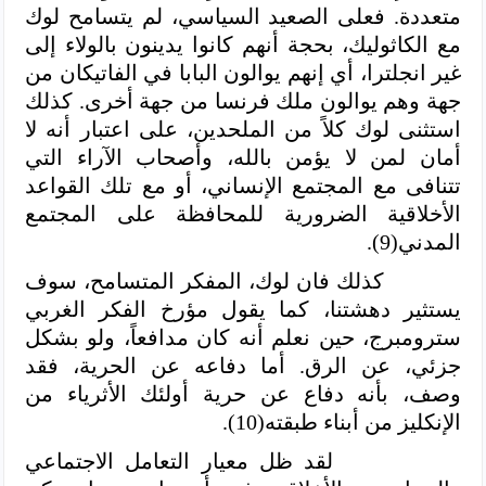
متعددة. فعلى الصعيد السياسي، لم يتسامح لوك
مع الكاثوليك، بحجة أنهم كانوا يدينون بالولاء إلى
غير انجلترا، أي إنهم يوالون البابا في الفاتيكان من
جهة وهم يوالون ملك فرنسا من جهة أخرى. كذلك
استثنى لوك كلاً من الملحدين، على اعتبار أنه لا
أمان لمن لا يؤمن بالله، وأصحاب الآراء التي
تتنافى مع المجتمع الإنساني، أو مع تلك القواعد
الأخلاقية الضرورية للمحافظة على المجتمع
المدني(9).
كذلك فان لوك، المفكر المتسامح، سوف
يستثير دهشتنا، كما يقول مؤرخ الفكر الغربي
سترومبرج، حين نعلم أنه كان مدافعاً، ولو بشكل
جزئي، عن الرق. أما دفاعه عن الحرية، فقد
وصف، بأنه دفاع عن حرية أولئك الأثرياء من
الإنكليز من أبناء طبقته(10).
لقد ظل معيار التعامل الاجتماعي