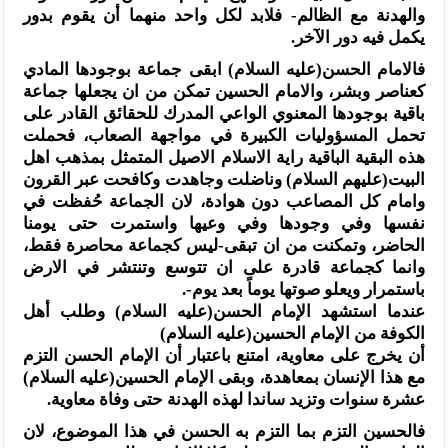
والهدنة مع الظالم- فلابد لكل واحد منهما أن يقوم بدور
يكمل فيه دور الآخر.
فالامام الحسن(عليه السلام) ابقى جماعة بوجودها المادي
كعناصر وبشر، والامام الحسين تمكن من ان يجعلها جماعة
باقية بوجودها المعنوي الواعي المدرك للحقائق القادر على
تحمل المسؤوليات الكبيرة في مواجهة الصعاب، فحملت
هذه البقية الباقية راية الاسلام الاصيل المتمثل بمذهب اهل
البيت(عليهم السلام) وناضلت وجاهدت وكافحت عبر القرون
وامام كل المصاعب دون هوادة، لان الجماعة حُفظت في
نفسها وفي وجودها وفي وعيها واستمرت حتى يومنا
الحاضر، وتمكنت من ان تبقى-ليس كجماعة محاصرة فقط،
وانما كجماعة قادرة على ان تتوسع وتنتشر في الارض
باستمرار ويعلو صوتها يوماً بعد يوم-.
عندما استشهد الإمام الحسن(عليه السلام) وطلب أهل
الكوفة من الإمام الحسين(عليه السلام)
أن يخرج على معاوية، امتنع باعتبار أن الإمام الحسن التزم
مع هذا الإنسان بمعاهدة، وبقى الإمام الحسين(عليه السلام)
عشرة سنوات وتزيد ساندا لهذه الهدنة حتى وفاة معاوية.
فالحسين التزم بما التزم به الحسن في هذا الموضوع، لان