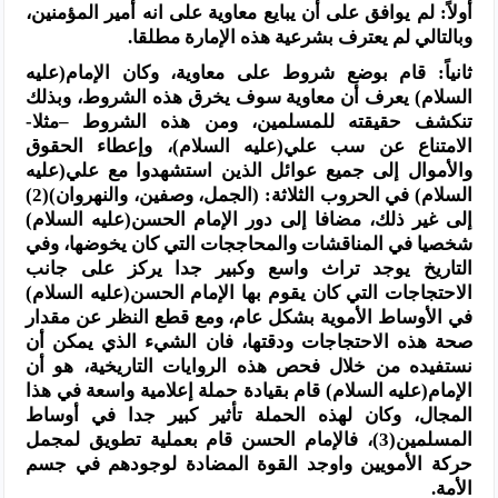
أولاً: لم يوافق على أن يبايع معاوية على انه أمير المؤمنين،
وبالتالي لم يعترف بشرعية هذه الإمارة مطلقا.
ثانياً: قام بوضع شروط على معاوية، وكان الإمام(عليه
السلام) يعرف أن معاوية سوف يخرق هذه الشروط، وبذلك
تنكشف حقيقته للمسلمين، ومن هذه الشروط –مثلا-
الامتناع عن سب علي(عليه السلام)، وإعطاء الحقوق
والأموال إلى جميع عوائل الذين استشهدوا مع علي(عليه
السلام) في الحروب الثلاثة: (الجمل، وصفين، والنهروان)(2)
إلى غير ذلك، مضافا إلى دور الإمام الحسن(عليه السلام)
شخصيا في المناقشات والمحاججات التي كان يخوضها، وفي
التاريخ يوجد تراث واسع وكبير جدا يركز على جانب
الاحتجاجات التي كان يقوم بها الإمام الحسن(عليه السلام)
في الأوساط الأموية بشكل عام، ومع قطع النظر عن مقدار
صحة هذه الاحتجاجات ودقتها، فان الشيء الذي يمكن أن
نستفيده من خلال فحص هذه الروايات التاريخية، هو أن
الإمام(عليه السلام) قام بقيادة حملة إعلامية واسعة في هذا
المجال، وكان لهذه الحملة تأثير كبير جدا في أوساط
المسلمين(3)، فالإمام الحسن قام بعملية تطويق لمجمل
حركة الأمويين واوجد القوة المضادة لوجودهم في جسم
الأمة.