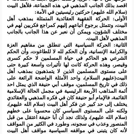
اقصد بذلك الجانب المذهبي في هذه الجماعة، فلأهل البيت
(سلام الله عليهم) حركتين رئيسيتين في الأمة:
الأولى: الحركة الفقهية العقائدية المتمثلة بمذهب أهل
البيت، وتتمثل برجوع أتباعهم إليهم كمراجع فكريين لهم في
مختلف الشؤون، ويمكن أن نعبر عن هذا الجانب بالجانب
المذهبي لأهل البيت.
الثانية: الحركة السياسية التي تنطلق من مفاهيم العزة
والكرامة الإنسانية، وأن الحكم لله لا للطاغوت، وأن الحكم
الشرعي هو الحاكم في حياة المسلمين لا حكم كسرى
وقيصر، وهذه الحركة كانت لها تأثيرات واسعة كبيرة حتى
على مستوى المسلمين الذين لا يتمذهبون بمذهب أهل
البيت(عليهم السلام)، واحد الأمثلة الواضحة الرائعة على
ذلك في تاريخ المسلمين، موقف أبي حنيفة الذي يمثل احد
أئمة المذاهب الأربعة الرئيسية في مجمل الحالة الإسلامية
القائمة، فالإمام أبو حنيفة كان في فكره المذهبي والعقائدي
يختلف إلى حد كبير عن فكر أهل البيت (سلام الله عليهم)،
ولكنه على المستوى السياسي كان محسوبا على خطهم
(سلام الله عليهم)، ولذلك نجد أن أبا حنيفة اعتقل من قبل
المنصور وعذب في سجونه، وطورد في الكثير من المواقف
لأنه كان يتبنى في مواقفه السياسية مواقف أهل البيت