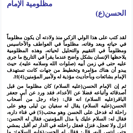
مظلومية الإمام
الحسن(ع)
لقد كتب على هذا الولي الزكي منذ ولادته أن يكون مظلوماً
في حياته وبعد وفاته، مظلوماً في العواطف والأحاسيس
ومظلوماً في التقييم والتحليل لحياته، وهذه المظلومية
يلاحظها الإنسان بشكل واضح عندما يقرأ في التاريخ ما جرى
عليه حتى في زمن أبيه (صلوات الله وسلامه عليه)، حيث
يبدو أن هناك مؤامرة وتخطيط من جهات كانت تستهدف
الإمام بشائعات وبأحاديث مؤذية له ولأمير المؤمنينH(4).
ثم إن الإمام الحسن(عليه السلام) كان مظلوما من قبل
أصدقائه وأتباعه فضلا عن الأعداء، فقد ورد عن أبي جعفر
الباقر(عليه السلام) انه قال: (جاء رجل من أصحاب
الحسن(عليه السلام) يقال له سفيان بن ليلى وهو على
راحلة له فدخل على الحسن وهو محتب(5) في فناء داره،
فقال له: السلام عليك يا مذل المؤمنين، فقال له الحسن:
انزل ولا تعجل، فنزل فعقل راحلته في الدار ثم أقبل يمشي
حتى انتهى إليه، قال: فقال له الحسن(عليه السلام): ما