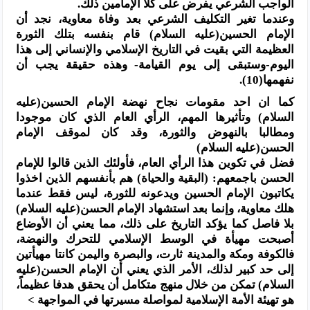
الواجب الشرعي يفرض على كلا الإمامين ذلك.
وعندما تغير التكليف الشرعي بعد وفاة معاوية، نجد أن
الإمام الحسين(عليه السلام) قام بنفسه بتلك الثورة
العظيمة التي بقيت في التاريخ الإسلامي والإنساني إلى هذا
اليوم-وستبقى إلى يوم القيامة- وهذه حقيقة يجب أن
نفهمها(10).
كما ان احد مقومات نجاح نهضة الإمام الحسين(عليه
السلام) وتأثيرها المهم، الرأي العام الذي كان موجودا
ومطالبا بالنهوض والثورة، وقد كان لموقف الإمام
الحسن(عليه السلام)
فضل في تكوين هذا الرأي العام، فأولئك الذين قالوا للإمام
الحسن باجمعهم: (البقية والحياة) هم بأنفسهم الذين اخذوا
يكاتبون الإمام الحسين ويدعونه للثورة، ليس فقط عندما
هلك معاوية، وإنما بعد استشهاد الإمام الحسن(عليه السلام)
بلا فاصل كما يؤكد التاريخ على ذلك، مما يعني أن الأوضاع
أصبحت مهيأة في الوسط الإسلامي للتحرك والنهضة،
فالكوفة ومكة والمدينة ثارت، والبصرة واليمن كانتا مهيأتين
إلى حد كبير لذلك، الأمر الذي يعني أن الإمام الحسن(عليه
السلام) تمكن من خلال منهج متكامل أن يحقق هدفا عظيماً،
هو تهيئة الأمة الإسلامية لمواصلة مسيرتها في المواجهة >