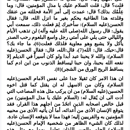
قلت؟ قال: قلت السلام عليك يا مذل المؤمنين، قال: وما
عِلْمُك بذلك؟ قال: عمدت إلى أمر الأمة فحللته من عنقك
وقلدته هذا الطاغية يحكم بغير ما انزل الله، قال: فقال
الحسن(عليه السلام): سأخبرك لِمَ فعلت ذلك، سمعت أبي
يقول: قال رسول الله(صلى الله عليه وآله) لن تذهب الأيام
والليالي حتى يلي على أمتي رجل واسع البلعوم رحب الصدر
يأكل ولا يشبع وهو معاوية فلذلك فعلت(6)، ما جاء بك؟
قال:حبك، قال: الله(7)، قال:الله، قال: فقال الحسن(عليه
السلام): والله لا يحبنا عبد أبدا ولو كان أسيراًُ في الديلم إلا
نفعه الله بحبنا، وان حبنا ليساقط الذنوب من ابن ادم كما
يساقط الريح الورق من الشجر)(8).
ان هذا الامر كان ثقيلا جدا على نفس الامام الحسن(عليه
السلام)، وكان من الاسهل له ان يقتل كما قتل اخوه
الحسين(عليه السلام) من ان يركب مثل هذه المصاعب التي
أدت الى ان يُقال له: (السلام عليك يا مذل المؤمنين) من
قبل خالص اصحابه الذين اتخَذَ من اجلهم هذا القرار، فقد
يتوقع الإنسان الأذى من أعدائه، أما أن يأتيه الأذى من محبيه
المؤمنين به والقريبين إليه؛ فهذا مما لا يتوقعه الإنسان عادة.
لذلك كان الشيء الظاهر من شخصية الإمام الحسن(عليه
السلام) الحلم والصبر اللذان تعامل بهما مع مثل هذه