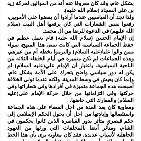
بشكل عام، وقد كان معروفا عنه أنه من الموالين لحركة زيد
بن علي السجاد (سلام الله عليه).
ولذا نجد أن العباسيين عندما أرادوا أن يقضوا على الأمويين،
رفعوا نفس الشعارات التي كان يرفعها أهل البيت (سلام
الله عليهم) في الدعوة للرضا من آل محمد.
إن الإمام الحسن (سلام الله عليه) قام بعمل عظيم في
حفظ الجماعة السياسية التي كانت تتبنى هذا المنهج، سواء
ممن والوا عليا(عليه السلام) والتزموا بخطه أم من غيرهم،
وهذه الجماعات لم تكن متميزة في أيام الخلفاء الثلاثة من
الناحية السياسية، باعتبار أن الإمام علي(عليه السلام) لم
يكن له دور سياسي واضح يتحرك على الأمة بشكل عام،
وإنما كان يعيش في وسط المدينة، ولكنه عندما تولى الخلافة
أصبحت هذه الجماعة متميزة في أفرادها وفي شعاراتها وفي
حركتها وفي التزاماتها من خلال حركة الإمام علي(عليه
السلام) والمعارك التي خاضها.
ومعاوية كان يعد العدة من اجل القضاء على هذه الجماعة
واستئصالها وإبادتها من اجل أن يحول الحكم الإسلامي إلى
حكم قيصري متأثر بدور القياصرة الذين كانوا يحكمون في
الشام، ومتأثر أيضا بالمخلفات التي ورثها من العهود
الجاهلية لأسباب عديدة، فقد كان معاوية يرى بأن هذا الخط