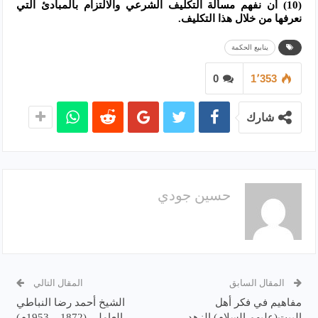
(10) أن نفهم مسألة التكليف الشرعي والالتزام بالمبادئ التي
نعرفها من خلال هذا التكليف.
ينابيع الحكمة
0
1٬353
شارك
حسين جودي
المقال السابق
المقال التالي
مفاهيم في فكر أهل
الشيخ أحمد رضا النباطي
البيت(عليهم السلام) الزهد
العاملي (1872 – 1953م)