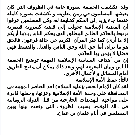
وقد انكشفت الحقيقة بصورة عامة في الظروف التي كان
يعيشها المسلمون في زمن معاوية، وانكشفت بصورة كاملة
عندما جاء يزيد إلى الحكم كخليفة له، وكل المسلمين عرفوا
أن القضية الإسلامية تحولت إلى قضية كسروية قيصرية
ترتبط بالحاكم الظالم المطلق الذي يحكم الناس بـ(ما أريكم
إلا ما أرى) كما عبّر القرآن الكريم عن حالة فرعون، فالحق
هو ما يراه، أما حق الله وحق الناس والعدل والقسط فهي
قضايا لا يؤمن بها الحاكم.
إن من أهداف السياسة الإسلامية المهمة توضيح الحقيقة
للناس وبيان المعرفة لهم، وبعد ذلك يمكن أن ينفتح الطريق
أمام المسائل والأعمال الأخرى.
ثالثاً: حفظ الأمة الإسلامية
لقد كان الإمام الحسن(عليه السلام) احد العناصر المهمة في
المحافظة على وحدة الأمة الإسلامية وعزتها، وجعلها قادرة
على مواجهة التهديدات الخارجية من قبل الدولة الرومانية
في ذلك الوقت، بسبب الظروف التي وقعت بينها وبين
المسلمين في أيام عثمان بن عفان.