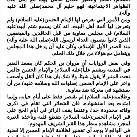
الظواهر الاجتماعية، فهو حليم آل محمد(صلى الله عليه
وآله).
ومن الأمور التي تعرض لها الإمام الحسن(عليه السلام) ولم
يتعرض لها أئمة أهل البيت، انه كان يسمع شتم أبيه(عليه
السلام) في مجلس معاوية من قبل الحاقدين والمبغضين
الذين كانوا ينصبون العداء لرسول الله(صلى الله عليه وآله)
منذ الصدر الأول للإسلام، وكان عليه أن يدخل هذا المجلس
ويتعامل مع هؤلاء من خلال ذلك الحلم.
وفي بعض الروايات أن مروان بن الحكم كان يصعد المنبر
في المدينة ويشتم علياً(عليه السلام) والإمام الحسن جالس
تحت المنبر لا يقول شيئا، ولا شك بان هذا كان أثقل وأصعب
واعز على الإمام الحسن (صلوات الله وسلامه عليه) من أن
يستشهد في معركة ضد معاوية.
وظلامته(عليه السلام) لم تقتصر فقط على أيام حياته، وإنما
امتدت بعد استشهاده، فان الشعائر التي تقام في ذكرى
وفاته محدودة جدا، وعندما يقف الزائر في أيام الحج على
قبر الإمام الحسن(عليه السلام) يتقطع قلبه وتأخذه العبرة
لمجرد مشاهدة منظر هذا القبر الشريف المهدوم.
في الواقع لا يوجد أي تفسير لظلامة الإمام الحسن إلا قضية