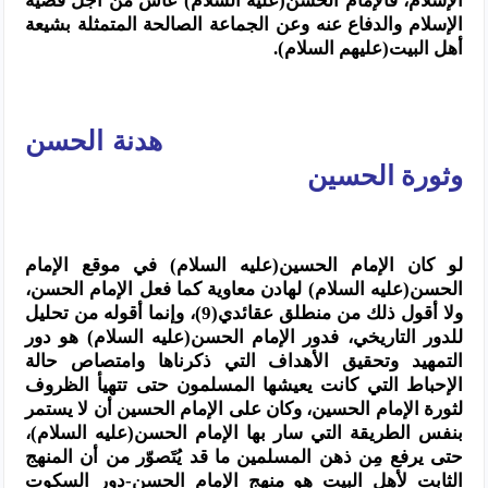
الإسلام، فالإمام الحسن(عليه السلام) عاش من اجل قضية
الإسلام والدفاع عنه وعن الجماعة الصالحة المتمثلة بشيعة
أهل البيت(عليهم السلام).
هدنة الحسن
وثورة الحسين
لو كان الإمام الحسين(عليه السلام) في موقع الإمام
الحسن(عليه السلام) لهادن معاوية كما فعل الإمام الحسن،
ولا أقول ذلك من منطلق عقائدي(9)، وإنما أقوله من تحليل
للدور التاريخي، فدور الإمام الحسن(عليه السلام) هو دور
التمهيد وتحقيق الأهداف التي ذكرناها وامتصاص حالة
الإحباط التي كانت يعيشها المسلمون حتى تتهيأ الظروف
لثورة الإمام الحسين، وكان على الإمام الحسين أن لا يستمر
بنفس الطريقة التي سار بها الإمام الحسن(عليه السلام)،
حتى يرفع مِن ذهن المسلمين ما قد يُتَصوّر من أن المنهج
الثابت لأهل البيت هو منهج الإمام الحسن-دور السكوت