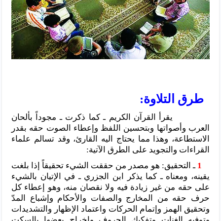
طرق التلاوة:
يقرأ القرآن الكريم ـ كما ذكرت ـ مجوداً بألحان
العرب وأصواتها وبتحسين اللفظ وإعطاء الصوت حقه بقدر
الاستطاعة، وهذا مما يحتاج اليه القارئ، وقد تسالم علماء
القراءات والتجويد على الطرق الآتية:
1
ـ التحقيق: هو مصدر من حققت الشيء تحقيقاً إذا بلغت
يقينه، ومعناه ـ كما يذكر ابن الجزري ـ في الإتيان بالشيء
على حقه من غير زيادة فيه ولا نقصان منه، وهو إعطاء كل
حرف حقه من المخارج والصفات والأحكام وإشباع المدّ
وتحقيق الهمز وإتمام الحركات واعتماد الإظهار والتشديدات
وتوفيه الغنات وتفكيك الحروف وإخراج بعضها بالسكت