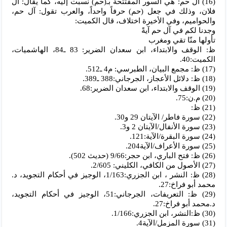
(16) آل حم: هي السور المفتتحة بـ(حم) نسبت إليه، كما يقال: آل
فلان، وذلك في جعل (حم) حرفاً واحداً، والعرب تقول: آل حم،
والحواميم، وفي الأخيرة اختلاف، قال الكميت:
وجدنا لكم في آل حم آيةً
تأولها منّا تقي ومغرب
ظ: الوقف والابتداء، ابن سعدان الضرير: 83 ـ84، الهاشميات،
الكميت:40.
(17) ظ: مجمع البيان، الطبرسي: م4 ـ512.
(18) ظ: دلائل الأعجاز، الجرجاني:388 ـ389.
(19) الوقف والابتداء، ابن سعدان الضرير:68.
(20) م.ن:75.
(21) ظ:
(22) سورة فاطر/ الآيتان 29 و30.
(23) سورة الأنفال/الآيتان 2 و3.
(24) سورة البقرة/الآية:121.
(25) سورة الأعراف/الآية204.
(26) ظ: فتح الباري، ابن حجر:9/66 (حديث 502).
(27) الأصول من الكافي، الكليني: 2/605.
(28) ظ: النشر ، ابن الجزري:1/163، الوجيز في أحكام التجويد، د.
محمد أبو فراخ:27.
(29) ظ: التعريفات، الجرجاني:51، الوجيز في أحكام التجويد،
د.محمد أبو فراخ:27.
(30) ظ:النشر، ابن الجزري:1/166.
(31) سورة المزمل/الآية4.