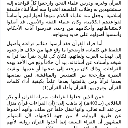
القرآن وغيره، ودرس علماء النحو، وارجعوا كلَّ قواعده إليه
مستشهدين به وطلاب الفلسفة اتخذوا منه أصلاً لبناء فلسفة
إسلامية، وجعل منه علماء الكلام منهجاً لحواراتهم وأساساً
لقواعدهم الكلامية، وكان علماء الفقه والأصول قد أصلوا
لاستنباطاتهم وأحكامهم من وحيه، فدرسوا آيات الأحكام،
وأسسوا أصولهم على هديه ومنهاجه،
أما قراء القرآن فقد أرسوا دعائم قراءته وأصول
التلفظ في كلماته، فأوضحوا ما وقع فيها من خلاف فأرجعوه
إلى لهجات العرب ولغاتهم، فكان كل قارئ يقرأ بما قرأ به
شيخه وأستاذه عن أساتذته، بيد أن خلافاً وقع في الأخذ بهذه
القراءات، وذلك كان مرجعه إلى صحتها أو عدمها، وبقيت
النظرة متأرجحة بين التقديس والمناقشة، فمن يقدسها
يعدها قرآناً ومن يناقشها يعدها علماً بكيفية أداء كلمات
القرآن، وفرق بين القرآن وأداء القرآن(1).
فمن الذين جعلوا القراءات بمنزلة القرآن أبو بكر
الباقلاني (ت403هـ) إذ يذهب إلى: (أن القراءات قرآن منزل
من عند الله تعالى، وأنها تنقل خلفاً عن سلف، وأنهم أخذوها
عن طريق الرواية، لا من جهة الاجتهاد، لأن المتواتر
المشهور أن القراء السبعة إنما أخذوا القرآن رواية، لأنهم