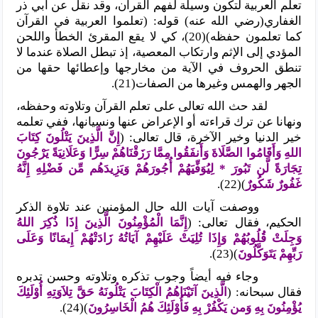
تعلم العربية لتكون وسيلة لفهم القرآن، وقد نقل عن أبي ذر
الغفاري(رضي الله عنه) قوله: (تعلموا العربية في القرآن
كما تعلمون حفظه)(20)، كي لا يقع المقرئ الخطأ واللحن
المؤدي إلى الإثم وارتكاب المعصية، إذ تبطل الصلاة عندما لا
تنطق الحروف في الآية من مخارجها وإعطائها حقها من
الجهر والهمس وغيرها من الصفات(21).
لقد حث الله تعالى على تعلم القرآن وتلاوته وحفظه،
ونهانا عن ترك قراءته أو الإعراض عنها ونسيانها، ففي تعلمه
خير الدنيا وخير الآخرة، قال تعالى: (
إِنَّ الَّذِينَ يَتْلُونَ كِتَابَ
اللهِ وَأَقَامُوا الصَّلَاةَ وَأَنفَقُوا مِمَّا رَزَقْنَاهُمْ سِرًّا وَعَلَانِيَةً يَرْجُونَ
تِجَارَةً لَّن تَبُورَ * لِيُوَفِّيَهُمْ أُجُورَهُمْ وَيَزِيدَهُم مِّن فَضْلِهِ إِنَّهُ
غَفُورٌ شَكُورٌ
)(22).
ووصفت آيات الله حال المؤمنين عند تلاوة الذكر
الحكيم، فقال تعالى: (
إِنَّمَا الْمُؤْمِنُونَ الَّذِينَ إِذَا ذُكِرَ اللهُ
وَجِلَتْ قُلُوبُهُمْ وَإِذَا تُلِيَتْ عَلَيْهِمْ آيَاتُهُ زَادَتْهُمْ إِيمَانًا وَعَلَى
رَبِّهِمْ يَتَوَكَّلُونَ
)(23).
وجاء فيه أيضاً وجوب تذكره وتلاوته وحسن تدبره
فقال سبحانه: (
الَّذِينَ آتَيْنَاهُمُ الْكِتَابَ يَتْلُونَهُ حَقَّ تِلاَوَتِهِ أُوْلَئِكَ
يُؤْمِنُونَ بِهِ وَمن يَكْفُرْ بِهِ فَأُوْلَئِكَ هُمُ الْخَاسِرُونَ
)(24).