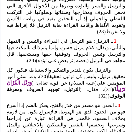
والترسل واليسر والتؤدة وغيرها من الأحوال الأخرى التي
تخص الحروف ومخارجها وصفاتها وسلوكها في التركيب
اللفظي والجملي إذ أن التحقيق يفيد في رياضة الألسن
وتقويم الألفاظ وإقامة القراءة بغاية الترتيل فلا إفراط فيه
ولا تفريط(28).
2
ـ الترتيل: هو الترسل في القراءة والتبيين و التمهل
والتأني، ويقال: كلام مرتل حسن، وإنما يتم ذلك بالمكث فيها
والترسل وتبيين الحروف وتوفيتها حقها ومستحقها، قال
مجاهد في الترتيل (بعضه إثر بعضٍ على تؤده)(29).
والترتيل يكون للتدبر والتفكير والاستنباط، فيكون كل
تحقيق ترتيل، وليس كل ترتيل تحقيقاً(30)، وقد سئل أمير
المؤمنين علي(عليه السلام) عن قوله تعالى: (
وَرَتِّلِ الْقُرْآنَ
تَرْتِيلً
ا)(31)، فقال: (
الترتيل: تجويد الحروف ومعرفة
الوقوف
)(32).
3
ـ الحدر: هو مصدر من حَدَرَ بالفتح، يحدُرُ بالضم إذا أسرع
فهو من الحدود الذي هو الهبوط، فالإسراع يكون من لازمِهِ
بخلاف الصعود، فالحدر في القراءة عبارة عن إدراجها
وسرعتها وتخفيفها بالقصر والتسكين والاختلاس والبدل
والإدغام الكبير وتخفيف الهمز ونحو ذلك(33)، أو هي إدراج