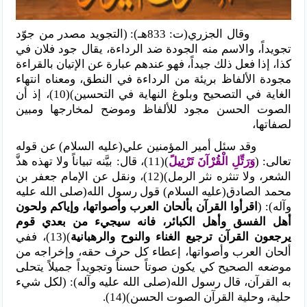
وقال الجزري(ت: 833هـ): (التجويد مصدر من جوّد
تجويداً، والاسم منه الجودة ضد الرداءة، يقال جود فلان في
كذا، إذا فعل ذلك جيداً، فهو عندهم عبارة عن الإتيان بالقراءة
مجودة الألفاظ بريئة من الرداءة في النطق، ومعناه انتهاء
الغاية في التصحيح وبلوغ النهاية في التحسين)(10)، إذ أن
الصوت الحسن مجود للألفاظ وموضح لمخارجها ومبين
لصفاتها،
وقد سئل أمير المؤمنين علي(عليه السلام) عن قوله
تعالى: (
وَرَتِّلِ الْقُرْآنَ تَرْتِيلً
)(11)، قال: بيَّنه تبياناً ولا تهذه هذَّ
الشعر، ولا تنثره نثر الرمل)(12)، ونقل عن الإمام جعفر بن
محمد الصادق(عليه السلام) قول رسول الله(صلى الله عليه
وآله): (
اقرأوا القرآن بألحان العرب وأصواتها، وإياكم ولحون
أهل الفسق وأهل الكبائر، فانه سيجيء من بعدي قوم
يرجعون القرآن ترجيع الغناء والنوح والرهبانية
)(13)، ففي
ألحان العرب وأصواتها، إعطاء كل حرف حقه، وإخراجه من
موضعه الصحيح كي يكون صوتاً حسناً وتجويداً جميلاً يتحلى
به القرآن، قال رسول الله(صلى الله عليه وآله): (لكل شيء
حلية، وحلية القرآن الصوت الحسن)(14).