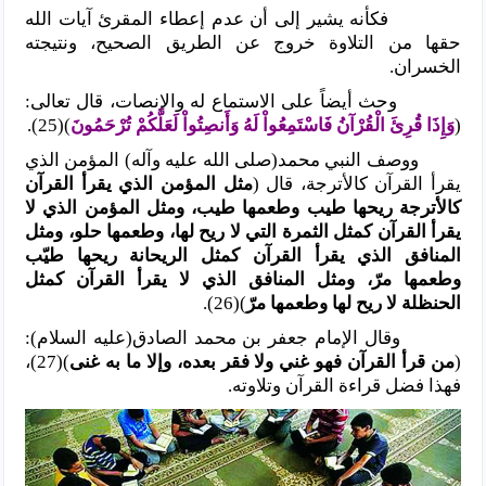
فكأنه يشير إلى أن عدم إعطاء المقرئ آيات الله
حقها من التلاوة خروج عن الطريق الصحيح، ونتيجته
الخسران.
وحث أيضاً على الاستماع له والإنصات، قال تعالى:
(
وَإِذَا قُرِئَ الْقُرْآنُ فَاسْتَمِعُواْ لَهُ وَأَنصِتُواْ لَعَلَّكُمْ تُرْحَمُونَ
)(25).
ووصف النبي محمد(صلى الله عليه وآله) المؤمن الذي
يقرأ القرآن كالأترجة، قال (
مثل المؤمن الذي يقرأ القرآن
كالأترجة ريحها طيب وطعمها طيب، ومثل المؤمن الذي لا
يقرأ القرآن كمثل الثمرة التي لا ريح لها، وطعمها حلو، ومثل
المنافق الذي يقرأ القرآن كمثل الريحانة ريحها طيّب
وطعمها مرّ، ومثل المنافق الذي لا يقرأ القرآن كمثل
الحنظلة لا ريح لها وطعمها مرّ
)(26).
وقال الإمام جعفر بن محمد الصادق(عليه السلام):
(
من قرأ القرآن فهو غني ولا فقر بعده، وإلا ما به غنى
)(27)،
فهذا فضل قراءة القرآن وتلاوته.