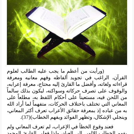
(ورأيت من أعظم ما يجب عليه الطالب لعلوم
القرآن، الراغب في تجويد ألفاظه وفهم معانيه ومعرفة
قراءاته ولغاته، وأفضل ما القارئ إليه محتاج، معرفة إعرابه،
والوقوف على تصرف حركاته وسواكنه، ليكون بذلك سالماً
من اللحن فيه، مستعيناً على أحكام اللفظ به، مطلعاً على
المعاني التي تختلف باختلاف الحركات، متفهماً لما أراد الله
به من عباده إذ بمعرفة حقائق الأعراب تعرف أكثر المعاني،
وينجلي الإشكال، وتظهر الفوائد ويفهم الخطاب)(37).
فعند وقوع الخطأ في الإعراب، لم تعرف المعاني ولم
يفهم الخطاب الإلهي إلى العباد، ولذا فعلى القارئ المجود