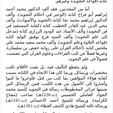
كتابه (قواعد التجويد)، وغيرهم.
أما من المحدثين، فقد ألف الدكتور محمد أحمد
إبراهيم أبو فراخ كتابه (الوجيز في أحكام التجويد)، وألف
الدكتور إبراهيم محمد نجا كتابه (التجويد والأصوات)، وألف
محي الدين عبد القادر الخطيب كتابه (كفاية المستفيد في
فن التجويد) وألف الأستاذ عبد الودود الزراري كتابه (مدخل
إلى علم التجويد) وألف السيد فرج توفيق الوليد كتابه
(قواعد التلاوة وعلم التجويد)، وألف محمد سعيد محمد علي
ملحس كتابه (أحكام القرآن على رواية حفص بن سليمان)،
وغيرها فضلاً عن كتب القراءات وعلوم القرآن التي تضمنت،
فصولاً في علم التجويد.
ولم ينقطع التأليف فيه، بل بقيت الأقلام تكتب
مختصرات ورسائل، وربما كان هذا الاتجاه في الكتابه بسبب
كفاية هؤلاء المؤلفين بما كتب من قبل. فأوجزوا ما كتبوا
وأشاروا إلى الأصول من هذه الكتب، فمن الرسائل التي
ضمتها خزائن المخطوطات رسالة في التجويد للسيد محمد
الجواد العاملي الحسيني (ت:1226هـ) صاحب (مفتاح
الكرامة)، ورسالة للشيخ أحمد الاحسائي (ت:1241هـ)
ورسالة ثالثة للشيخ هادي كاشف الغطاء (ت:1361هـ)،