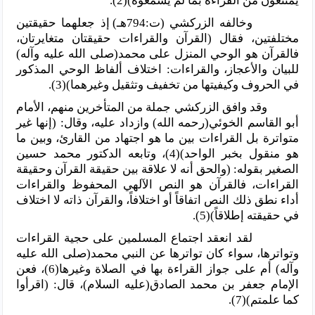
يمتنعون من القراءة بما لم يسمعوه)(2).
وخالفه الزركشي (ت:794هـ) إذ جعلهما حقيقتين
مختلفتين، فقال (القرآن والقراءات حقيقتان متغايرتان،
فالقرآن هو الوحي المنزل على محمد(صلى الله عليه وآله)
للبيان والأعجاز، والقراءات: اختلاف ألفاظ الوحي المذكور
في الحروف وكيفيتها من تخفيف وتثقيل وغيرهما)(3).
وقد وافق الزركشي جملة من المتأخرين منهم، الأمام
أبو القاسم الخوئي(رحمه الله) وازداد عليه، وقال: (إنها غير
متواترة بل القراءات بين ما هو اجتهاد من القارئ، وبين ما
هو منقول بخبر الواحد)(4)، وتابعه الدكتور محمد حسين
الصغير بقوله: (والحق أنه لا علاقة بين حقيقة القرآن وحقيقة
القراءات، فالقرآن هو النص الآلهي المحفوظ والقراءات
أداء نطق ذلك النص اتفاقاً أو اختلافاً، والقرآن ذاته لا اختلاف
في حقيقته إطلاقاً)(5).
لقد انعقد اجتماع المسلمين على حجية القراءات
وتواترها، سواء كان تواترها عن النبي محمد(صلى الله عليه
وآله) أم على جواز القراءة بها في الصلاة وغيرها(6)، فعن
الإمام جعفر بن محمد الصادق(عليه السلام)، قال: (اقرأوا
كما علمتم)(7).