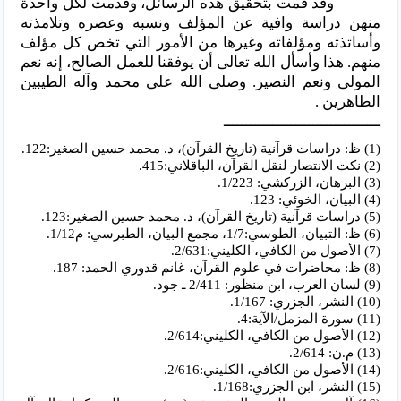
وقد قمت بتحقيق هذه الرسائل، وقدمت لكل واحدة
منهن دراسة وافية عن المؤلف ونسبه وعصره وتلامذته
وأساتذته ومؤلفاته وغيرها من الأمور التي تخص كل مؤلف
منهم.
هذا وأسأل الله تعالى أن يوفقنا للعمل الصالح، إنه نعم
المولى ونعم النصير. وصلى الله على محمد وآله الطيبين
الطاهرين .
ـــــــــــــــــــــــــــــــــــ
(1) ظ: دراسات قرآنية (تاريخ القرآن)، د. محمد حسين الصغير:122.
(2) نكت الانتصار لنقل القرآن، الباقلاني:415.
(3) البرهان، الزركشي: 1/223.
(4) البيان، الخوئي: 123.
(5) دراسات قرآنية (تاريخ القرآن)، د. محمد حسين الصغير:123.
(6) ظ: التبيان، الطوسي:1/7، مجمع البيان، الطبرسي: م1/12.
(7) الأصول من الكافي، الكليني:2/631.
(8) ظ: محاضرات في علوم القرآن، غانم قدوري الحمد: 187.
(9) لسان العرب، ابن منظور: 2/411 ـ جود.
(10) النشر، الجزري: 1/167.
(11) سورة المزمل/الآية:4.
(12) الأصول من الكافي، الكليني:2/614.
(13) م.ن: 2/614.
(14) الأصول من الكافي، الكليني:2/616.
(15) النشر، ابن الجزري:1/168.