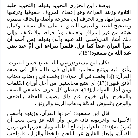
ووصف ابن الجزري التجويد بقوله: (التجويد حلية
التلاوة وزينة القراءة وهو إعطاء الحروف حقوقها وترتيبها
على مراتبها، ورد الحرف إلى مخرجه وأصله وإلحاقه بنظيره
وتصحيح لفظه وتلطيف النطق به على حال صيغته وكمال
هيئته من غير إسرافٍ وتعسف ولا إفراط ولا تكلف، وإلى
ذلك أشار النبي(صلى الله عليه وآله) بقوله: (
من أحب أن
يقرأ القرآن غضاً كما نزل، فليقرأ بقراءة ابن أمِّ عبد يعني
عبد الله بن مسعود
)(15)،
فكان ابن مسعود(رضي الله عنه)
حسن الصوت،
يتأنق فيه ويتتبع محاسن القرآن في ذلك، قال في صفة
القرآن: (إذا وقعت في آل حم(16) وقعت في روضاتٍ دمثاتٍ
أتأنق فيهن)(17) أي يتتبع محاسنهن من أجل أوزان الكلمات
ومن أجل الفواصل(18)، فيعطي كل حرف حقه في الصنعة
والمخرج، وأي خروج عن ذلك يصيب اللفظة بالضعف
والوهن وغموض الدلالة وذهاب الزينة والرونق،
قال ابن مسعود: (جردوا القرآن، وزينوه بأحسن
الأصوات، واعربوه، فانه عربي وأن الله عز وجل يحب أن
يُعربَ به)(19)، فاعرابه إيضاح ألفاظه وبيان قدرتها في تزيين
القرآن، وإبعاد القارئ عن اللحن والخطأ والزلل، فالواجب