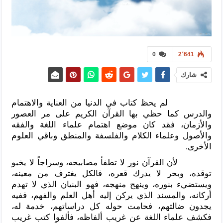
0
2٬641
شارك
لم يحظ كتاب في الدنيا من العناية والاهتمام
والدرس كما حظي بها القرآن الكريم على مر العصور
والأزمان، فقد كان موضع اهتمام علماء اللغة والفقه
والأصول وعلماء الكلام والفلسفة والمنطق وباقي العلوم
الأخرى.
لأن القرآن نور لا تطفأ مصابيحه، وسراجاً لا يخبو
توقده، وبحر لا يدرك قعره، فالكل يغترف من معينه،
ويستضيء بنوره، وينهج منهجه، فهو البنيان الذي لا تهدم
أركانه، والمسند الذي يركن إليه أهل العلم والفهم، ففيه
يجدون ضالتهم، فحامت حوله كل دراساتهم، خدمة له،
فكشف علماء اللغة عن غريب ألفاظه، فألفوا كتب غريب