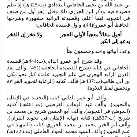
بن عبيد الله بن يحيى الخاقاني البغدادي (ت:325هـ) إذ نظم
قصيدة فيه. وذكر ابن الجزري ذلك وقال: (هو أول من صنف
في التجويد فيما أعلم، وقصيدته الرائية مشهورة وشرحها
الحافظ أبو عمرو)(44)، وأول قصيدة الخاقاني:
أقول مقالاً معجباً لأولي الحجر
ولا فخر إن الفخر
يدعو إلى الكبر
وعدد أبياتها واحد وخمسون بيتاً.
وقد شرح أبو عمرو الداني(ت:444هـ) قصيدة
الخاقاني في كتابه (شرح القصيدة الخاقانية)(45). وألف بعد
القرن الرابع الهجري في علم التجويد علماء كبار نحو مكي
بن أبي طالب(ت:437هـ) فألف كتابه (الرعاية لتجويد القراءة
وتحقيق لفظ التلاوة).
وألف أبو عمر الداني كتابه (التحديد في الإتقان
والتجويد)، وألّف عبد الوهاب القرطبي (ت:461هـ) كتابه
(الموضح في التجويد)، وألف أبو الحسن شريح بن محمد بن
شريح (ت:537هـ) كتابه (نهاية الإتقان في تجويد القرآن)،
وألف أبو الخير محمد بن محمد الجزري كتاب (التمهيد في
علم التجويد) وألف السيد محمد الجواد العاملي (ت:1226هـ)