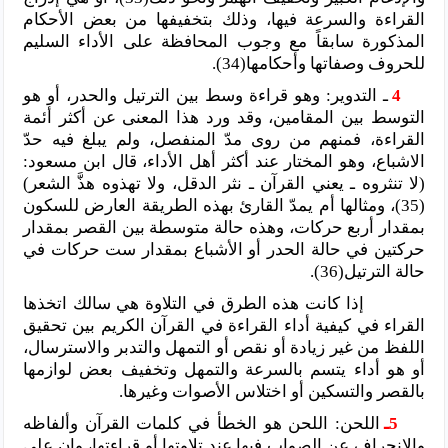
القراءة والسرعة فيها، وذلك بتخفيفها من بعض الأحكام
المذكورة سابقاً مع وجوب المحافظة على الأداء السليم
للحروف وصفاتها وأحكامها(34).
4
ـ التدوير: وهو قراءة وسط بين الترتيل والحدر، أو هو
التوسط بين المقامين، وقد ورد هذا المعنى عن أكثر أئمة
القراءة، فمنهم من روى مدّ المنفصل، ولم يبلغ فيه حدّ
الاشباع، وهو المختار عند أكثر أهل الأداء، قال ابن مسعود:
(لا تنثروه ـ يعني القرآن ـ نثر الدقل، ولا تهذوه هذَّ الشعر)
(35)، ومثالها أم يمدّ القارئ بهذه الطريقة العارض للسكون
بمقدار أربع حركات، وهذه حالة متوسطة بين القصر بمقدار
حركتين في حالة الحدر أو الأشباع بمقدار ست حركات في
حالة الترتيل(36).
إذا كانت هذه الطرق في التلاوة هي سالك اتخذها
القراء في كيفية أداء القراءة في القرآن الكريم بين تحقيق
اللفظ من غير زيادة أو نقص أو التمهل والتدبر والاسترسال،
أو هو أداء يتسم بالسرعة والتمهل وتخفيف بعض لوازمها
بالقصر والتسكين أو اختلاس الأصوات وغيرها.
5ـ
اللحن: اللحن هو الخطأ في كلمات القرآن وألفاظه
والانحراف عن الصواب فيها عند تلاوتها أو قراءتها، وإن على