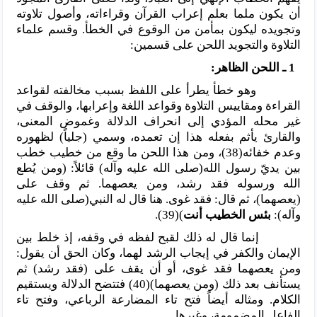
أن يكون ملما بعلم إعراب القرآن وقراءاته، وأصول تلاوته
وتجويده ليكون بمأمن من الوقوع في الخطأ. وقسم علماء
التلاوة والتجويد اللحن على قسمين:
1 ـ اللحن الظاهر:
وهو خطأ يطرأ على اللفظ بسبب مخالفته لقواعد
القراءة ومقاييس التلاوة وقواعد اللغة وإعرابها، والوقف في
غير محله المؤدي إلى انحراف الدلالة وغموض المعنى،
والقارئ يأثم بفعله هذا إن تعمده، وسمي (جلياً) لظهوره
وعدم خفائه(38)، ومن هذا اللحن ما وقع من خطيب خطب
بين يديّ رسول الله(صلى الله عليه وآله) قائلاً: (ومن يُطع
الله ورسوله فقد رشد، ومن يعصهما. ثم وقف على
(يعصهما)، ثم قال: فقد غوى. هنا قال له النبي(صلى الله عليه
وآله):
بئس الخطيب
أنت
)(39).
إنما قال له ذلك لقبح لفظه في وقفه، إذ خلط بين
الإيمان والكفر في إيجاب الرشد لهما، وكان الحق أن يقول:
ومن يعصهما فقد غوى، أو أن يقف على (فقد رشد) ثم
يستأنف بعد ذلك (ومن يعصهما)(40) فتتضح الدلالة ويستقيم
الكلام. ومثاله أيضاً فتح تاء المضارعة الرباعي، وفتح تاء
الفاعل المضمومة، وغيرها.