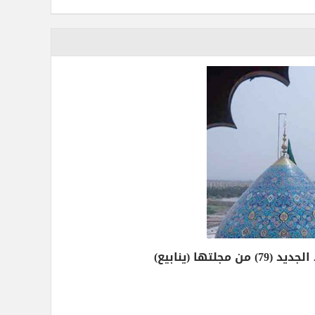
تها (ينابيع)