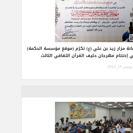
انة مزار زيد بن علي (ع) تكرّم (موقع مؤسسة الحكمة)
 إختتام مهرجان حليف القرآن الثقافي الثالث
نوفمبر 15, 2014