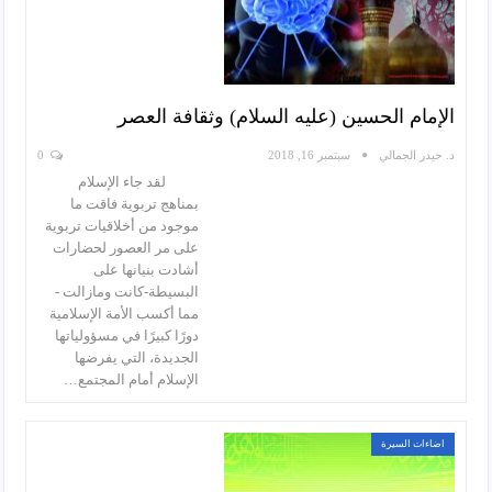
الإمام الحسين (عليه السلام) وثقافة العصر
د. حيدر الجمالي
سبتمبر 16, 2018
0
لقد جاء الإسلام
بمناهج تربوية فاقت ما
موجود من أخلاقيات تربوية
على مر العصور لحضارات
أشادت بنيانها على
البسيطة-كانت ومازالت -
مما أكسب الأمة الإسلامية
دورًا كبيرًا في مسؤولياتها
الجديدة، التي يفرضها
الإسلام أمام المجتمع…
اضاءات السيرة