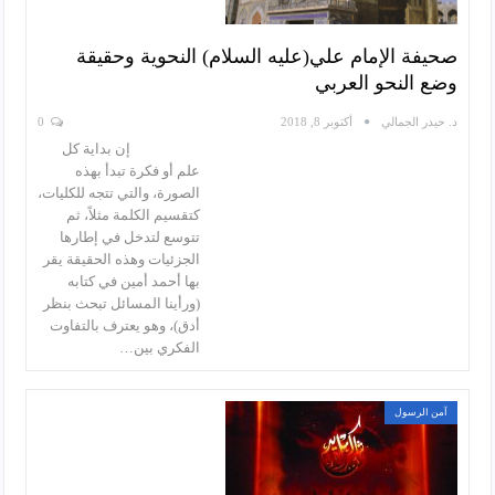
صحيفة الإمام علي(عليه السلام) النحوية وحقيقة
وضع النحو العربي
د. حيدر الجمالي
أكتوبر 8, 2018
0
إن بداية كل
علم أو فكرة تبدأ بهذه
الصورة، والتي تتجه للكليات،
كتقسيم الكلمة مثلاً، ثم
تتوسع لتدخل في إطارها
الجزئيات وهذه الحقيقة يقر
بها أحمد أمين في كتابه
(ورأينا المسائل تبحث بنظر
أدق)، وهو يعترف بالتفاوت
الفكري بين…
آمن الرسول