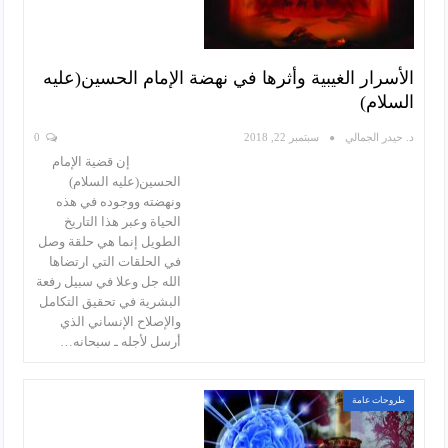
الأسرار الغيبية وأثرها في نهضة الإمام الحسين(عليه
السلام)
د. حيدر الجمالي
سبتمبر 22, 2018
0
إن قضية الإمام
الحسين(عليه السلام)
ونهضته ووجوده في هذه
الحياة وعبر هذا التاريخ
الطويل إنما هي حلقة وصل
في الحلقات التي ارتضاها
الله جل وعلا في سبيل رفعة
البشرية في تحقيق التكامل
والإصلاح الإنساني الذي
أرسل لأجله ـ سبحانه…
طروحات عامة