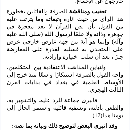
خارجون عن الإجماع.
تعقيب ومناقشة
للصرفة والقائلين بخطورة
هذا الرأي من حيث آثاره وتبعاته وما يترتب عليه
من القول بأن نص القرآن لا يعد معجزة في
جوهره وذاته ولا علمًا لرسول الله (صلى الله عليه
وآله) وإنما هو آية من جهة عارض خارجي عرض
على المتحدي به فسلبه القدرة على المعارضة
جبرًا، بعد أن سلب اختياره وإرادته.
ولتباين المذاهب الاعتقادية بين المتكلمين،
واجه القول بالصرفة استنكارًا واسعًا منذ خرج إلى
الأوساط العلمية في بغداد في بدايات القرن
الثالث الهجري.
فانبرى جماعة للرد عليه، والتشهير به،
والطعن بأدلته، وتسفيه قائليه واستمر الحال إلى
يومنا هذا(17).
وقد انبرى البعض لتوضيح ذلك وبيانه بما نصه: