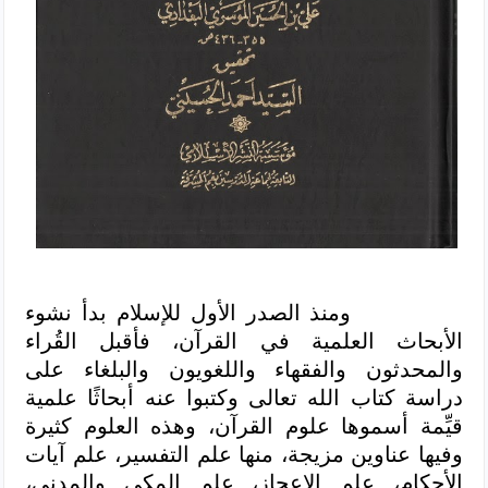
ومنذ الصدر الأول للإسلام بدأ نشوء
الأبحاث العلمية في القرآن، فأقبل القُراء
والمحدثون والفقهاء واللغويون والبلغاء على
دراسة كتاب الله تعالى وكتبوا عنه أبحاثًا علمية
قيِّمة أسموها علوم القرآن، وهذه العلوم كثيرة
وفيها عناوين مزيجة، منها علم التفسير، علم آيات
الأحكام، علم الإعجاز، علم المكي والمدني،