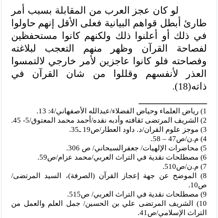
لو كان عجز العرب من المقابلة بسبب أمر
طارئ أبطل قواهم البيانية فعلى الأقل إنهم حاولوا
في ذلك أو أعلنوا ذلك ولكنهم كانوا مستحفظين
لفصاحة القرآن وظهر منهم التعجب لبلاغته
وفصاحته فلو كانوا عاجزين لأمر خارجي لالتمسوا
العذر لأنفسهم وقللوا من شان القرآن في
ذاته(18).
ـــــــــــــــــــــــــــــــــــ
1) رياض العلماء وحياض الفضلاء/عبدالله الأصفهاني/4: 13.
2) الشريف المرتضى ثقافته وأدبه نقده/أحمد محمد المعتوق/5- 45.
3) موجز علوم القران/د. داود العطار/ص19 ـ35.
4) م.ن/ص47 – 58.
5) محاضرات الإلهيات/ جعفرالسبحاني/ ص 306.
6) مصطلحات نقدية في التراث العربي/محمد عزام/ص59.
7) م.ن/ص510.
8) الموضح عن جهة إعجاز القرآن (الصرفة)، السيد المرتضى/
ص10.
9) مصطلحات نقدية في التراث العربي/ ص515.
10) الشريف المرتضى علي بن الحسين/ جمل العلم والعمل من
التراث الإسلامي/ص41.