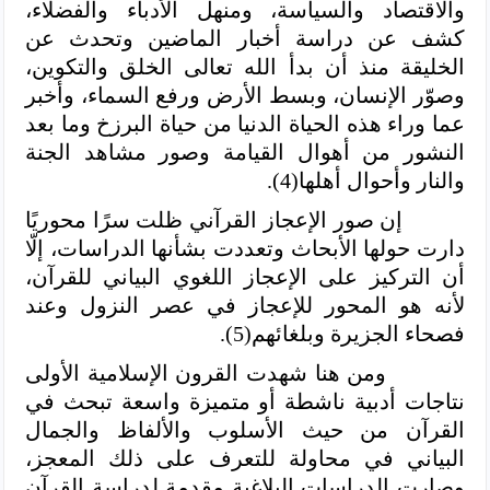
والاقتصاد والسياسة، ومنهل الأدباء والفضلاء،
كشف عن دراسة أخبار الماضين وتحدث عن
الخليقة منذ أن بدأ الله تعالى الخلق والتكوين،
وصوّر الإنسان، وبسط الأرض ورفع السماء، وأخبر
عما وراء هذه الحياة الدنيا من حياة البرزخ وما بعد
النشور من أهوال القيامة وصور مشاهد الجنة
والنار وأحوال أهلها(4).
إن صور الإعجاز القرآني ظلت سرًا محوريًا
دارت حولها الأبحاث وتعددت بشأنها الدراسات، إلّا
أن التركيز على الإعجاز اللغوي البياني للقرآن،
لأنه هو المحور للإعجاز في عصر النزول وعند
فصحاء الجزيرة وبلغائهم(5).
ومن هنا شهدت القرون الإسلامية الأولى
نتاجات أدبية ناشطة أو متميزة واسعة تبحث في
القرآن من حيث الأسلوب والألفاظ والجمال
البياني في محاولة للتعرف على ذلك المعجز،
وصارت الدراسات البلاغية مقدمة لدراسة القرآن