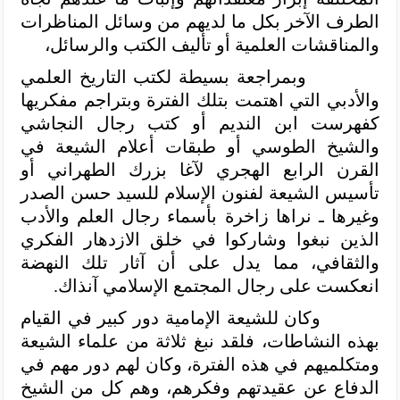
الطرف الآخر بكل ما لديهم من وسائل المناظرات
والمناقشات العلمية أو تأليف الكتب والرسائل،
وبمراجعة بسيطة لكتب التاريخ العلمي
والأدبي التي اهتمت بتلك الفترة وبتراجم مفكريها
كفهرست ابن النديم أو كتب رجال النجاشي
والشيخ الطوسي أو طبقات أعلام الشيعة في
القرن الرابع الهجري لآغا بزرك الطهراني أو
تأسيس الشيعة لفنون الإسلام للسيد حسن الصدر
وغيرها ـ نراها زاخرة بأسماء رجال العلم والأدب
الذين نبغوا وشاركوا في خلق الازدهار الفكري
والثقافي، مما يدل على أن آثار تلك النهضة
انعكست على رجال المجتمع الإسلامي آنذاك.
وكان للشيعة الإمامية دور كبير في القيام
بهذه النشاطات، فلقد نبغ ثلاثة من علماء الشيعة
ومتكلميهم في هذه الفترة، وكان لهم دور مهم في
الدفاع عن عقيدتهم وفكرهم، وهم كل من الشيخ