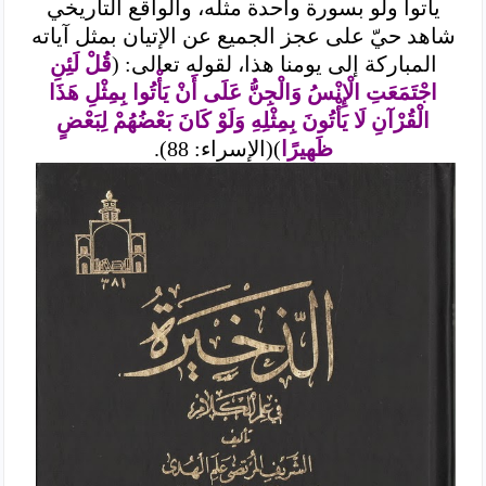
يأتوا ولو بسورة واحدة مثله، والواقع التاريخي
شاهد حيّ على عجز الجميع عن الإتيان بمثل آياته
المباركة إلى يومنا هذا، لقوله تعالى: (
قُلْ لَئِنِ
اجْتَمَعَتِ الْإِنْسُ وَالْجِنُّ عَلَى أَنْ يَأْتُوا بِمِثْلِ هَذَا
الْقُرْآنِ لَا يَأْتُونَ بِمِثْلِهِ وَلَوْ كَانَ بَعْضُهُمْ لِبَعْضٍ
ظَهِيرًا
)(الإسراء: 88).