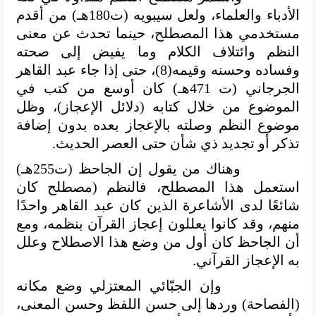
الأدباء والعلماء، ولعل سيبويه (ت180هـ) من أقدم
مستخدمي هذا المصطلح، حينما تحدث عن معنى
النظم وائتلاف الكلام وما يفيض إلى صحته
وفساده وحسنه وقيمه(8)، حتى إذا جاء عبد القاهر
الجرجاني (ت 471هـ) كان أوسع من كتب في
الموضوع من خلال كتابه (دلائل الإعجاز)، وظل
موضوع النظم وصلته بالإعجاز بعده بدون إضافة
تذكر أو تجديد ذي شأن حتى العصر الحديث.
وهناك من يقول إن الجاحظ (ت255هـ)
استعمل هذا المصطلح، فالنظم (مصطلح كان
شائعًا لدى الأشاعرة الذين كان عبد القاهر واحدًا
منهم، وقد كانوا يعللون إعجاز القرآن بنظمه، ومع
أن الجاحظ كان أول من وضع هذا الاصطلاح وعلل
به الإعجاز القرآني.
وإن الجبّائي المعتزلي وضع مكانه
(الفصاحة) وردها إلى حسن اللفظ وحسن المعنى،