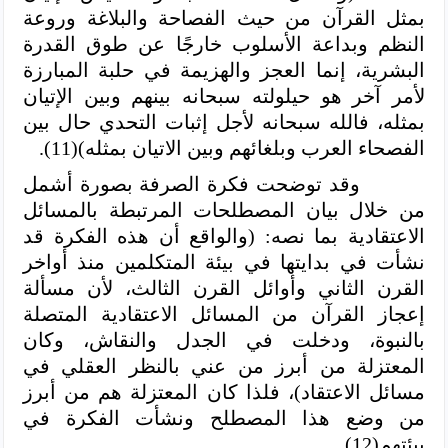
بمثل القرآن من حيث الفصاحة والبلاغة وروعة
النظم وبداعة الأسلوب خارجًا عن طوق القدرة
البشرية، إنما العجز والهزيمة في حلبة المبارزة
لأمر آخر هو حيلولته سبحانه بينهم وبين الإتيان
بمثله، فالله سبحانه لأجل إثبات التحدي حال بين
الفصحاء العرب وبلغائهم وبين الاتيان بمثله)(11).
وقد توضحت فكرة الصرفة بصورة أشمل
من خلال بيان المصطلحات المرتبطة بالمسائل
الاعتقادية بما نصه: (والواقع أن هذه الفكرة قد
نشأت في بدايتها في بيئة المتكلمين منذ أواخر
القرن الثاني وأوائل القرن الثالث، لأن مسألة
إعجاز القرآن من المسائل الاعتقادية المتصلة
بالنبوة، ودخلت في الجدل والنقاش، وكان
المعتزلة من أبرز من عني بالنظر العقلي في
مسائل الاعتقاد)، فلذا كان المعتزلة هم من أبرز
من وضع هذا المصطلح ونشأت الفكرة في
بيئتهم(12).