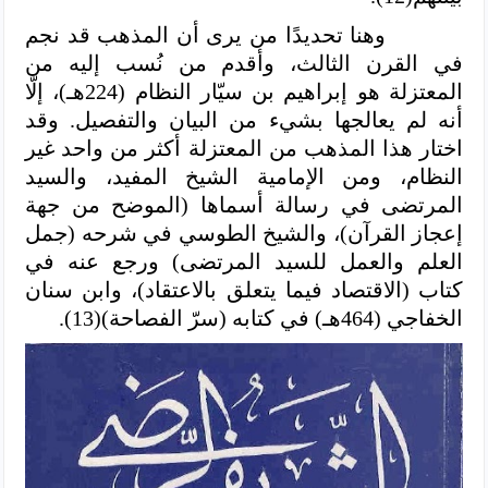
وهنا تحديدًا من يرى أن المذهب قد نجم
في القرن الثالث، وأقدم من نُسب إليه من
المعتزلة هو إبراهيم بن سيّار النظام (224هـ)، إلّا
أنه لم يعالجها بشيء من البيان والتفصيل. وقد
اختار هذا المذهب من المعتزلة أكثر من واحد غير
النظام، ومن الإمامية الشيخ المفيد، والسيد
المرتضى في رسالة أسماها (الموضح من جهة
إعجاز القرآن)، والشيخ الطوسي في شرحه (جمل
العلم والعمل للسيد المرتضى) ورجع عنه في
كتاب (الاقتصاد فيما يتعلق بالاعتقاد)، وابن سنان
الخفاجي (464هـ) في كتابه (سرّ الفصاحة)(13).