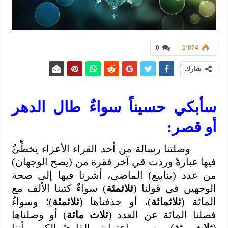
0
1٬074
شارك
سأبكي حسيناً سواءٌ طال الدهر
أو قصر:
وصلتنا رسالة من أحد القراء الأعزاء يخطِّئُ
فيها عبارةً وردت في آخر فقرة من (يصح الوجهان)
من عدد (ينابيع) الماضي، أشرنا فيها إلى صحة
الوجهين في قولنا (
ثلاثمئة
) سواءٌ كتبنا الألف مع
المائة (
ثلاثمائة
)، أو حذفناها (
ثلاثمئة
)؛ وسواءٌ
فصلنا المائة عن العدد (
ثلاث مائة
) أو وصلناها