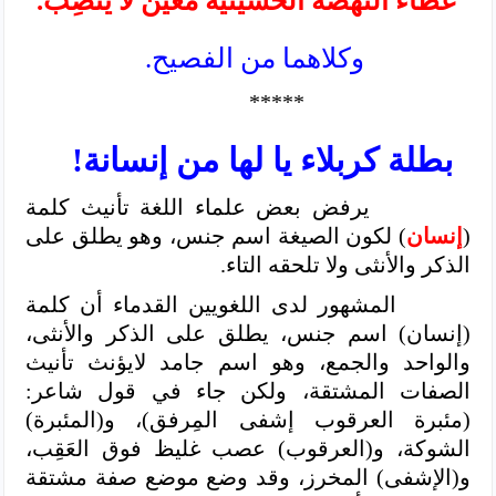
عطاءُ النهضة الحسينية معين لا ينضِب.
وكلاهما من الفصيح.
*****
بطلة كربلاء يا لها من إنسانة!
يرفض بعض علماء اللغة تأنيث كلمة
(
إنسان
) لكون الصيغة اسم جنس، وهو يطلق على
الذكر والأنثى ولا تلحقه التاء.
المشهور لدى اللغويين القدماء أن كلمة
(إنسان) اسم جنس، يطلق على الذكر والأنثى،
والواحد والجمع، وهو اسم جامد لايؤنث تأنيث
الصفات المشتقة، ولكن جاء في قول شاعر:
(مئبرة العرقوب إشفى المِرفق)، و(المئبرة)
الشوكة، و(العرقوب) عصب غليظ فوق العَقِب،
و(الإشفى) المخرز، وقد وضع موضع صفة مشتقة