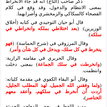
ذكر صاحب (التاج) أنه قد جاء الانخراط
بمعنى الانتظام والدخول، وقد وقع في كلام
الفصحاء كالسكاكي والزمخشري وأضرابهما.
قال أبو حيان التوحيدي في كتابه (أخلاق
الوزيرين): (
بعد اختلاطي بملكه وانخراطي في
سلكه
).
وقال المرزوقي في (شرح الحماسة): (
فهو
ينخرط في كل سلك، ويدخل في كل شأن وأمر
).
وقال الحريري قي مقامته الرازية:
(
وانخرطت في سلك الجماعة
) بمعنى دخلت
وانتظمت.
وقال أبو البقاء الكفوي في مقدمة كلياته:
(
ولما وفقني الله الجميل، لهذ المطلب الجليل،
أردت أن أنخرط في سلكهم، وأعقد معهم
الخناصر
)،
وورد اللفظ في بعض المعاجم الحديثة