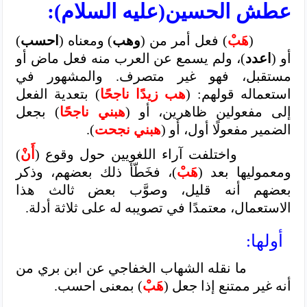
عطش الحسين(عليه السلام):
(
هَبْ
) فعل أمر من (
وهب
) ومعناه (
احسب
)
أو (
اعدد
)، ولم يسمع عن العرب منه فعل ماض أو
مستقبل، فهو غير متصرف. والمشهور في
استعماله قولهم: (
هب زيدًا ناجحًا
) بتعدية الفعل
إلى مفعولين ظاهرين، أو (
هبني ناجحًا
) بجعل
الضمير مفعولًا أول، أو (
هبني نجحت
).
واختلفت آراء اللغويين حول وقوع (
أَنْ
)
ومعموليها بعد (
هَبْ
)، فخَطّأ ذلك بعضهم، وذكر
بعضهم أنه قليل، وصوَّب بعض ثالث هذا
الاستعمال، معتمدًا في تصويبه له على ثلاثة أدلة.
أولها:
ما نقله الشهاب الخفاجي عن ابن بري من
أنه غير ممتنع إذا جعل (
هَبْ
) بمعنى احسب.