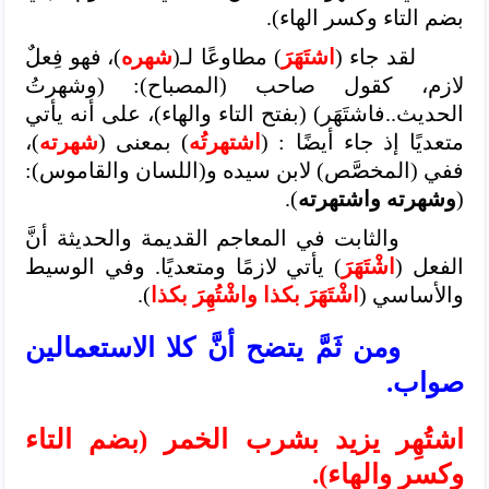
بضم التاء وكسر الهاء).
لقد جاء (
اشتَهَرَ
) مطاوعًا لـ(
شهره
)، فهو فِعلٌ
لازم، كقول صاحب (المصباح): (وشهرتُ
الحديث..فاشتَهَر) (بفتح التاء والهاء)، على أنه يأتي
متعديًا إذ جاء أيضًا : (
اشتهرتُه
) بمعنى (
شهرته
)،
ففي (المخصَّص) لابن سيده و(اللسان والقاموس):
(
وشهرته واشتهرته
).
والثابت في المعاجم القديمة والحديثة أنَّ
الفعل (
اشْتَهَرَ
) يأتي لازمًا ومتعديًا. وفي الوسيط
والأساسي (
اشْتَهَرَ بكذا واشْتُهِرَ بكذا
).
ومن ثَمَّ يتضح أنَّ كلا الاستعمالين
صواب.
اشتُهِر يزيد بشرب الخمر (بضم التاء
وكسر والهاء).