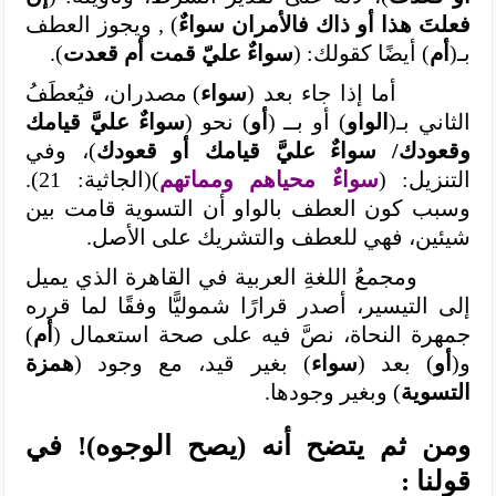
فعلتَ هذا أو ذاك فالأمران سواءٌ
) , ويجوز العطف
بـ(
أم
) أيضًا كقولك: (
سواءٌ عليّ قمت أم قعدت
).
أما إذا جاء بعد (
سواء
) مصدران، فيُعطَفُ
الثاني بـ(
الواو
) أو بــ (
أو
) نحو (
سواءٌ عليَّ قيامك
وقعودك/ سواءٌ عليَّ قيامك أو قعودك
)، وفي
التنزيل: (
سواءٌ محياهم ومماتهم
)(الجاثية: 21).
وسبب كون العطف بالواو أن التسوية قامت بين
شيئين، فهي للعطف والتشريك على الأصل.
ومجمعُ اللغةِ العربية في القاهرة الذي يميل
إلى التيسير، أصدر قرارًا شموليًّا وفقًا لما قرره
جمهرة النحاة، نصَّ فيه على صحة استعمال (
أم
)
و(
أو
) بعد (
سواء
) بغير قيد، مع وجود (
همزة
التسوية
) وبغير وجودها.
ومن ثم يتضح أنه (يصح الوجوه)! في
قولنا :