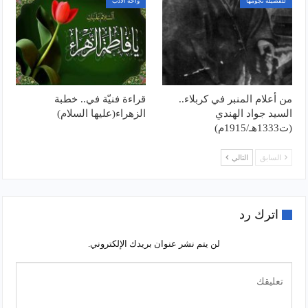
للفضيلة نجومها
واحة الأدب
من أعلام المنبر في كربلاء..
قراءة فنيّة في.. خطبة
السيد جواد الهندي
الزهراء(عليها السلام)
(ت1333هـ/1915م)
السابق
التالي
اترك رد
لن يتم نشر عنوان بريدك الإلكتروني.