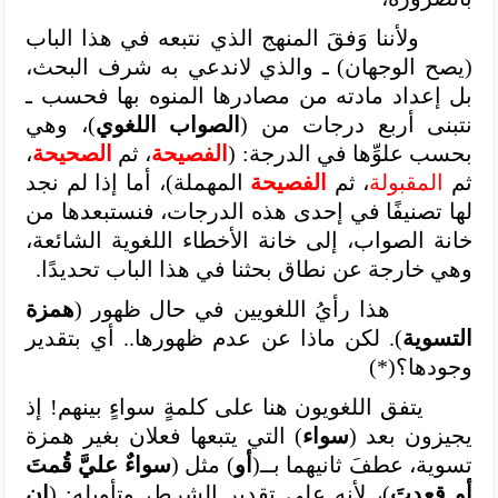
ولأننا وَفقَ المنهج الذي نتبعه في هذا الباب
(يصح الوجهان) ـ والذي لاندعي به شرف البحث،
بل إعداد مادته من مصادرها المنوه بها فحسب ـ
نتبنى أربع درجات من (
الصواب اللغوي
)، وهي
بحسب علوِّها في الدرجة: (
الفصيحة
، ثم
الصحيحة
،
ثم
المقبولة
، ثم
الفصيحة
المهملة)، أما إذا لم نجد
لها تصنيفًا في إحدى هذه الدرجات، فنستبعدها من
خانة الصواب، إلى خانة الأخطاء اللغوية الشائعة،
وهي خارجة عن نطاق بحثنا في هذا الباب تحديدًا.
هذا رأيُ اللغويين في حال ظهور (
همزة
التسوية
). لكن ماذا عن عدم ظهورها.. أي بتقدير
وجودها؟(*)
يتفق اللغويون هنا على كلمةٍ سواءٍ بينهم! إذ
يجيزون بعد (
سواء
) التي يتبعها فعلان بغير همزة
تسوية، عطفَ ثانيهما بــ(
أو
) مثل (
سواءٌ عليَّ قُمتَ
أو قعدتَ
)، لأنه على تقدير الشرط، وتأويله: (
إن