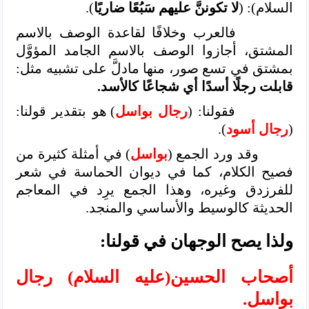
السلام): (
لا تكوننَّ عليهم سَبُعًا ضاريًا
).
فالعرب وخلافًا لقاعدة الوصف بالاسم
المشتق، أجازوا الوصف بالاسم الجامد المؤوَّل
بمشتق في تسع صور، منها مادلَّ على تشبيه مثل:
قابلت رجلًا أسدًا أي شجاعًا كالأسد.
فقولنا: (
رجال بواسل
) هو بتقدير قولنا:
(
رجال أسود
).
وقد ورد الجمع (
بواسل
) في أمثلة كثيرة من
فصيح الكلام، كما في ديوان الحماسة في شعر
للفرزدق وغيره، وهذا الجمع يرِد في المعاجم
الحديثة كالوسيط والأساسي والمنجد.
ولذا يصح الوجهان في قولنا:
أصحاب الحسين(عليه السلام) رجال
بواسل.