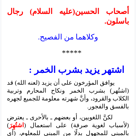
أصحاب الحسين(عليه السلام) رجال
باسلون.
وكلاهما من الفصيح.
*****
اشتهر يزيد بشرب الخمر :
يوافق المؤرخون على أن يزيد (لعنه الله) قد
(اشتُهر) بشرب الخمر ونكاح المحارم وتربية
الكلاب والقرود، وأنَّ شهرته معلومة للجميع لجهره
بالفسق والفجور.
لكنَّ اللغويين، أو بعضهم ـ بالأحرى ـ يعترض
(لأسباب لغوية صرفة) على استعمال (
اشتُهِرَ
)
بالمبني للمجهول بدلًا من المبني للمعلوم، (أي