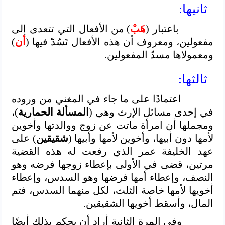
ثانيها:
باعتبار (
هَبْ
) من الأفعال التي تتعدى إلى
مفعولين، ومعروف أن هذه الأفعال تَسُدّ فيها (
أن
)
ومعمولاها مسدّ المفعولين.
ثالثها:
اعتمادًا على ما جاء في المغني من وروده
في إحدى مسائل الإرث وهي (
المسألة الحمارية
)،
ومجملها أن امرأة ماتت عن زوج ووالدتها وأخوين
لأمها دون أبيها، وأخوين لأمها وأبيها (
شقيقين
) على
عهد الخليفة عمر الذي رفعت له هذه القضية
مرتين، قضى في الأولى بإعطاء زوجها فرضه وهو
النصف، وإعطاء أمها فرضها وهو السدس، وإعطاء
أخويها لأمها خاصة الثلث، لكل منهما السدس، فتم
المال، وأسقط أخويها الشقيقين.
وفي المرة الثانية أراد أن يحكم بذلك أيضًا