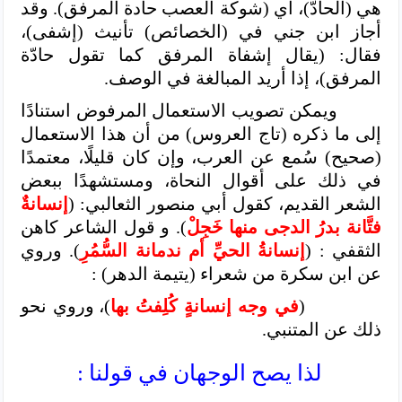
هي (الحادّ)، أي (شوكة العصب حادة المرفق). وقد
أجاز ابن جني في (الخصائص) تأنيث (إشفى)،
فقال: (يقال إشفاة المرفق كما تقول حادّة
المرفق)، إذا أريد المبالغة في الوصف.
ويمكن تصويب الاستعمال المرفوض استنادًا
إلى ما ذكره (تاج العروس) من أن هذا الاستعمال
(صحيح) سُمع عن العرب، وإن كان قليلًا، معتمدًا
في ذلك على أقوال النحاة، ومستشهدًا ببعض
الشعر القديم، كقول أبي منصور الثعالبي: (
إنسانةٌ
فتَّانة بدرُ الدجى منها خَجِلْ
). و قول الشاعر كاهن
الثقفي : (
إنسانةُ الحيِّ أم ندمانة السُّمُرِ
). وروي
عن ابن سكرة من شعراء (يتيمة الدهر) :
(
في وجه إنسانةٍ كُلِفتُ بها
)، وروي نحو
ذلك عن المتنبي.
لذا يصح الوجهان في قولنا :