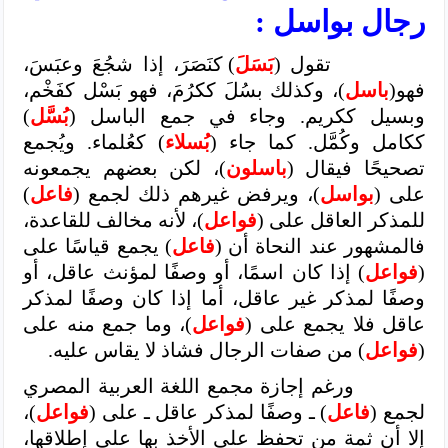
رجال بواسل :
تقول (
بَسَلَ
) كنَصَرَ، إذا شجُعَ وعبَسَ،
فهو(
باسل
)، وكذلك بسُلَ ككرُمَ، فهو بَسْل كفَخْم،
وبسيل ككريم. وجاء في جمع الباسل (
بُسَّل
)
ككامل وكُمَّل. كما جاء (
بُسلاء
) كعُلماء. ويُجمع
تصحيحًا فيقال (
باسلون
)، لكن بعضهم يجمعونه
على (
بواسل
)، ويرفض غيرهم ذلك لجمع (
فاعل
)
للمذكر العاقل على (
فواعل
)، لأنه مخالف للقاعدة،
فالمشهور عند النحاة أن (
فاعل
) يجمع قياسًا على
(
فواعل
) إذا كان اسمًا، أو وصفًا لمؤنث عاقل، أو
وصفًا لمذكر غير عاقل، أما إذا كان وصفًا لمذكر
عاقل فلا يجمع على (
فواعل
)، وما جمع منه على
(
فواعل
) من صفات الرجال فشاذ لا يقاس عليه.
ورغم إجازة مجمع اللغة العربية المصري
لجمع (
فاعل
) ـ وصفًا لمذكر عاقل ـ على (
فواعل
)،
إلا أن ثمة من تحفظ على الأخذ بها على إطلاقها،