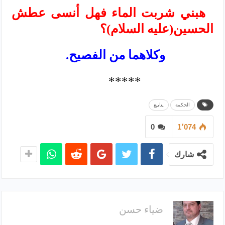
هبني شربت الماء فهل أنسى عطش
الحسين(عليه السلام)؟
وكلاهما من الفصيح.
*****
الحكمة
ينابيع
0
1٬074
شارك
ضياء حسن