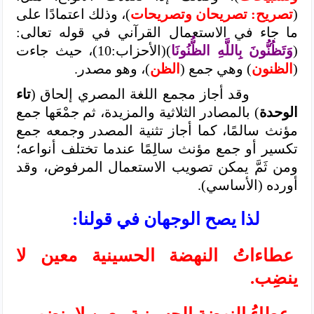
(
تصريح: تصريحان وتصريحات
)، وذلك اعتمادًا على
ما جاء في الاستعمال القرآني في قوله تعالى:
(
وَتَظُنُّونَ بِاللَّهِ الظُّنُونَا
)(الأحزاب:10)، حيث جاءت
(
الظنون
) وهي جمع (
الظن
)، وهو مصدر.
وقد أجاز مجمع اللغة المصري إلحاق (
تاء
الوحدة
) بالمصادر الثلاثية والمزيدة، ثم جمْعَها جمع
مؤنث سالمًا، كما أجاز تثنية المصدر وجمعه جمع
تكسير أو جمع مؤنث سالِمًا عندما تختلف أنواعه؛
ومن ثَمَّ يمكن تصويب الاستعمال المرفوض، وقد
أورده (الأساسي).
لذا يصح الوجهان في قولنا:
عطاءاتُ النهضة الحسينية معين لا
ينضِب.