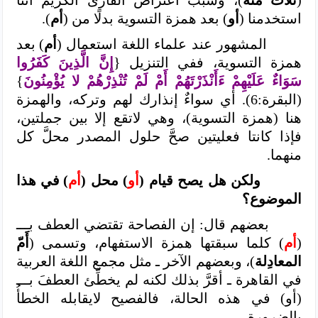
(
ثلاث مئة
)، وسبب اعتراض القارئ الكريم أننا
استخدمنا (
أو
) بعد همزة التسوية بدلًا من (
أم
).
المشهور عند علماء اللغة استعمال (
أم
) بعد
همزة التسوية، ففي التنزيل {
إِنَّ الَّذِينَ كَفَرُوا
سَوَاءٌ عَلَيْهِمْ ءَأَنْذَرْتَهُمْ أَمْ لَمْ تُنْذِرْهُمْ لا يُؤْمِنُونَ
}
(البقرة:6). أي سواءٌ إنذارك لهم وتركه، والهمزة
هنا (همزة التسوية)، وهي لاتقع إلا بين جملتين،
فإذا كانتا فعليتين صحَّ حلول المصدر محلَّ كل
منهما.
ولكن هل يصح قيام (
أو
) محل (
أم
) في هذا
الموضوع؟
بعضهم قال: إن الفصاحة تقتضي العطف بـــ
(
أم
) كلما سبقتها همزة الاستفهام، وتسمى (
أَمّ
المعادِلة
)، وبعضهم الآخر ـ مثل مجمع اللغة العربية
في القاهرة ـ أقرَّ بذلك لكنه لم يخطِّئ العطفَ بـــ
(أو) في هذه الحالة، فالفصيح لايقابله الخطأُ
بالضرورة،