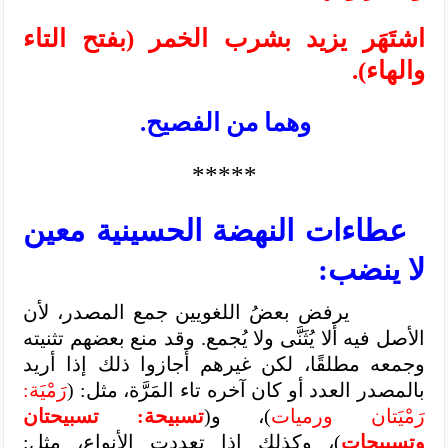
اشتَهَر يزيد بشرب الخمر (بفتح التاء
والهاء).
وهما من الفصيح.
*****
عطاءات النهضة الحسينية معين
لا ينضب:
يرفض بعضُ اللغويين جمع المصدر، لأن
الأصل فيه ألا يُثَنَّى ولا يُجمع. وقد منع بعضهم تثنيته
وجمعه مطلقًا، لكن غيرهم أجازوا ذلك إذا أريد
بالمصدر العدد أو كان آخره تاء المَرَّة، مثل: (
رَمْيَة:
رَمْيَتان ورميات
)، و(
تسبيحة: تسبيحتان
وتسبيحات
)، وكذلك إذا تعددت الأنواع، مثل: