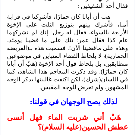
فقال أحد الشقيقين :
هب أن أبانا كان حمارًا، فأشرِكنا في قرابة
أمنا، فأشرك بينهم بتوزيع الثلث على الإخوة
الأربعة بالسواء، فقال له رجل: إنك لم تشركهما
عام كذا فقال عمر: تلك على ما قضينا يومئذ،
وهذه على ماقضينا الآن!. فسميت هذه بـ(الفريضة
الحمارية)، لا بلحاظ القضاء المتباين في موضوعين
متطابقين، بل بلحاظ قول أحد الإخوة (هَبْ أن أبانا
كان حمارًا). وقد ذكرت المعاجم هذا الشاهد، كما
في اللسان(شرك)، لكن اكتفت غالبيتها بذكر الوجه
المشهور، ولم تعرض للوجه المقيس.
لذلك يصح الوجهان في قولنا:
هَبْ أني شربت الماء فهل أنسى
عطش الحسين(عليه السلام)؟