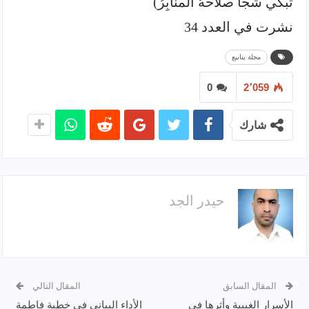
تبكي شَجَاً صلاحَهُ المنابِرُ)
نشرت في العدد 34
مجلة ينابيع
0
2٬059
شارك
حيدر الجد
المقال السابق
المقال التالي
الأسرار الغيبية وأثرها في
الأداء البياني في خطبة فاطمة