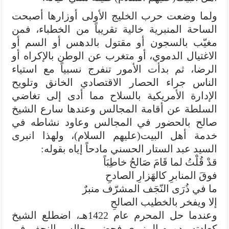
ولما وضعت حرب الخليج الأولى أوزارها أصبحت
الساحة المنبرية خالية تقريباً من الخطباء، فمن
مغيّب بالسجون أو مقتول بالدهس أو السم أو
الاغتيال الدموي، أو متغرب عن الوطن بالإكراه أو
الرضا، ثم بدأت الأمور تنفرج نسبياً مع استياء
الناس جراء الحصار الاقتصادي الخانق وتلويح
الإدارة الأمريكية بالسلاح مما أدى إلى تغاضي
السلطة عن أقامة المجالس وعندها سارع الشيخ
صالح بالحضور في المجالس وعاود نشاطه في
خدمة أهل البيت(عليهم السلام)، ولهذا انبرى
السيد عبد الستار الحسني مادحاً إياه بقوله:
قدْ قُلْتُ لما قَامَ صَالحُ خاطِبَاً
فوقَ المنابرِ كالهَزارِ الصادحِ
ما في ذُرَى النّجَف المشرّف منبرٌ
إلا ويفخر بالخطيب الصالحِ
وعندما حل المحرم عام 1422هـ، اضطلع الشيخ
كعادته بدوره المنبري فحضر مجالس النجف في