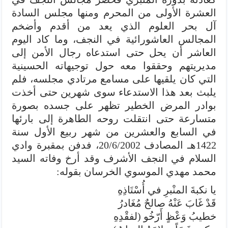
العشرة الأولى من المحرم ومنها مجلس السادة
آل بحر العلوم الذي يعد من أقدم وأضخم
المجالس العاشورائية في النجف، وما كاد اليوم
العاشر أن يحل حتى استدعاه رجال الأمن إلى
مديريتهم وحققوا معه حول توجيهاته الحسينية
التي كان يلقيها على مسامع مرتادي مجلسه، فلم
يلبث بعد هذا الاستدعاء سوى شهرين حتى أخذت
بوادر المرض الخطير تظهر على جسده بصورة
متسارعة حتى انتقلت روحه الطاهرة إلى بارئها
في السابع والعشرين من شهر ربيع الأول سنة
1422هـ المصادف 20/6/2002، فدفن بمقبرة وادي
السلام في النجف الأشرف وقد أرخ وفاته السيد
محمد مهدي الموسوي الخرسان بقوله:
يا نكبةَ المنْبرِ في أُسْتَاذِهِ
قَدْ غَابَ عَنْهُ صالحٌ مُغَادرُ
خطيبُ وَعْظٍ أَرّخُو (لفقْدِهِ