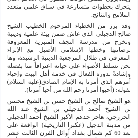
يتحرك بخطوات متسارعة في سباق علمي متعدد
الملامح والنتائج.
وقد برز من الخطباء المرحوم الخطيب الشيخ
صالح الدجيلي الذي عاش ضمن بيئة علمية ودينية
وتخرج من مدرسة النجف المنبرية المعروفة
برصانتها وخطها الإسلامي الأصيل مع الإثراء
المعرفي في ظلال المرجعية الدينية الرشيدة، وها
نحن نسلط الأضواء على حياته اعترافاً منا بفضله
وإشادةً بدوره الفعال في خدمة أهل البيت وإحياء
أمرهم الذي أمرنا به الإمام الصادق(عليه السلام)
بقوله: (أحيوا أمرنا رحم الله من أحيا أمرنا).
هو الشيخ صالح بن الشيخ حسن بن الشيخ محسن
بن الشيخ أحمد الدجيلي بن الشيخ عبد الله
الخزرجي، هاجر جدهم الأكبر الشيخ أحمد الدجيلي
من مدينة الدجيل (عكبرا التاريخية) الواقعة على
بعد 60 كم شمال بغداد أوائل القرن الثالث عشر