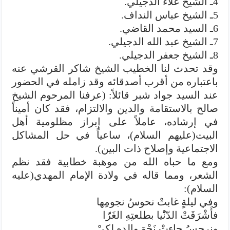
4ـ الشيخ علاء الدجيلي.
5ـ الشيخ عباس النداف.
6ـ السيد محمد القاضي.
7ـ الشيخ عبد الله الدجيلي.
8ـ الشيخ جعفر الدجيلي.
وقد تحدث لنا الخطيب الشيخ شاكر القرشي عنه
باعتباره من أقرب أصدقائه وقد زامله في الحضور
عند السيد جواد شبر قائلاً: (عرفنا المرحوم الشيخ
صالح بالاستقامة والدين والالتزام، فقد كان أميناً
في إرشاده، عاملاً على إبراز مظلومية أهل
البيت(عليهم السلام)، ساعياً في حل المشاكل
الاجتماعية وإصلاح ذات البين).
ومع ما حباه الله من موهبة خطابية فقد نظم
الشعر، ومما قاله في ولادة الإمام المهدي(عليه
السلام):
وفي ليلةٍ غابتْ نحوسُ نجومِها
فأَشْرَقَتْ الدّنُْيا بطلعتِهِ الغَرّّا
ونرجسُ جاءتْ نَحْوَ والدِهِ لكيْ