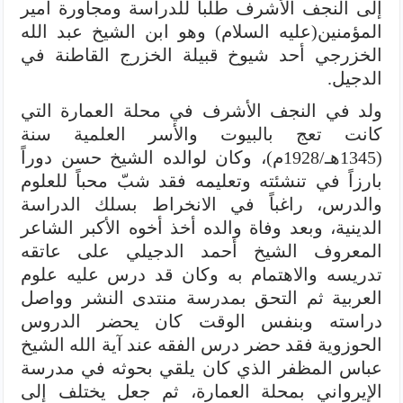
إلى النجف الأشرف طلباً للدراسة ومجاورة أمير
المؤمنين(عليه السلام) وهو ابن الشيخ عبد الله
الخزرجي أحد شيوخ قبيلة الخزرج القاطنة في
الدجيل.
ولد في النجف الأشرف في محلة العمارة التي
كانت تعج بالبيوت والأسر العلمية سنة
(1345هـ/1928م)، وكان لوالده الشيخ حسن دوراً
بارزاً في تنشئته وتعليمه فقد شبّ محباً للعلوم
والدرس، راغباً في الانخراط بسلك الدراسة
الدينية، وبعد وفاة والده أخذ أخوه الأكبر الشاعر
المعروف الشيخ أحمد الدجيلي على عاتقه
تدريسه والاهتمام به وكان قد درس عليه علوم
العربية ثم التحق بمدرسة منتدى النشر وواصل
دراسته وبنفس الوقت كان يحضر الدروس
الحوزوية فقد حضر درس الفقه عند آية الله الشيخ
عباس المظفر الذي كان يلقي بحوثه في مدرسة
الإيرواني بمحلة العمارة، ثم جعل يختلف إلى