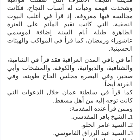
وشحذت فهمه وهيأت له أسباب النجاح، فكانت
مجالسه فيها معروفة، إذ قرأ في أغلب البيوت
النجفية، التي كانت تقيم المآتم على العترة
الطاهرة طيلة أيام السنة إضافة لموسمي
عاشوراء ورمضان، كما قرأ في المواكب والهيئات
الحسينية.
أما في باقي المدن العراقية فقد قرأ في الشامية،
والشنافية، والديوانية، والكوفة، والمشخاب وأبي
صخير، وفي البصرة مجلس الحاج طوينة، وفي
القرنة أيضاً.
كما قرأ في سلطنة عمان خلال الدعوات التي
كانت توجه إليه من أهل مسقط.
وممن قرأ عنده المقدمة:
1ـ الشيخ باقر المقدسي.
2ـ السيد عامر الحلو.
3ـ السيد عبد الرزاق القاموسي.