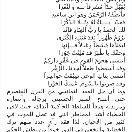
يُقَبّلُ خَدّاً مُشْرِقاً لــه والثّغْرَا
فأَنْطَقَهُ الرّحْمَنُ وهو ابن ساعتِهِ
فَعَدّدَ آبَــــاءً لَهُ وتَــلَا الذّكْرَا
لك الحمدُ يا ربَّ العِبَادِ فإنّنا
نَرُوُمُ ظُهُوراً بَعْدَ غَيْبَتِهِ الكُبْرَى
ليَمْلأها قِسْطَاً وعَدلاً فـــإنها
وحقّكِ يا طُهْرُ قد مُلِئَتْ جَوُرَا
أتنسى هجومَ القومِ في عُقْرِ داركِمْ
وقد أسقطوا طفلاً لجدتك الزّهْرا
أتنسى بناتِ الوحي سِيْقَتْ حواسِراً
وقد ضربوا بالسّوطِ عَمتَكَ الحَوْرا
وما أن حل العقد الثمانيني من القرن المنصرم
حتى أصبح المنبر الحسيني برجاله وأنصاره
ومريديه هدفاً للسلطة الحاكمة آنذاك، حيث لاقى
الخطباء أشد المخاطر التي قد تصل للموت في
كثير من الأحيان، لذا فقد رأى عدد منهم ترك
الخطابة والتخفي في الدور خوفاً من بطش الحكم