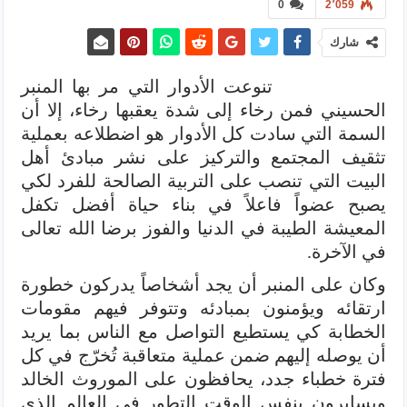
0
2٬059
شارك
تنوعت الأدوار التي مر بها المنبر
الحسيني فمن رخاء إلى شدة يعقبها رخاء، إلا أن
السمة التي سادت كل الأدوار هو اضطلاعه بعملية
تثقيف المجتمع والتركيز على نشر مبادئ أهل
البيت التي تنصب على التربية الصالحة للفرد لكي
يصبح عضواً فاعلاً في بناء حياة أفضل تكفل
المعيشة الطيبة في الدنيا والفوز برضا الله تعالى
في الآخرة.
وكان على المنبر أن يجد أشخاصاً يدركون خطورة
ارتقائه ويؤمنون بمبادئه وتتوفر فيهم مقومات
الخطابة كي يستطيع التواصل مع الناس بما يريد
أن يوصله إليهم ضمن عملية متعاقبة تُخرّج في كل
فترة خطباء جدد، يحافظون على الموروث الخالد
ويسايرون بنفس الوقت التطور في العالم الذي