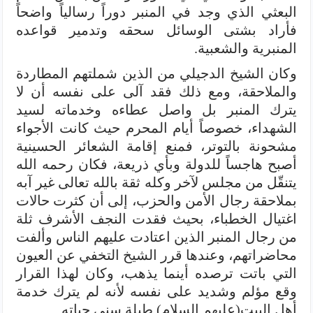
البعثي الذي وجد في المنبر دوراً رسالياً واضحاً
فأراد بشتى الوسائل سحقه وتدمير قواعده
المنبرية والشعبية.
وكان الشيخ الدجيلي من الذين شملتهم المطاردة
والملاحقة، ومع ذلك فقد آلى على نفسه أن لا
يترك المنبر بل واصل عطاءه وخدماته لسيد
الشهداء، خصوصاً أيام المحرم حيث كانت الأجواء
مشحونة بالتوتر، فمنع إقامة الشعائر الحسينية
أصبح هاجساً للدولة وبأي ذريعة، فكان رحمه الله
يتنقّل من مجلس لآخر وكله ثقة بالله تعالى غير آبه
بملاحقة رجال الأمن والحزب، إلى أن كثرت حالات
اغتيال الخطباء، بحيث فقدت النجف الأشرف ثلة
من رجال المنبر الذين اعتادت عليهم الناس وألفت
محاضراتهم، وعندها قرر الشيخ التخفي عن العيون
التي باتت ترصده أينما يذهب، وكان لهذا القرار
وقع مؤلم وشديد على نفسه لأنه لم يترك خدمة
أهل البيت(عليهم السلام) طيلة سني حياته.