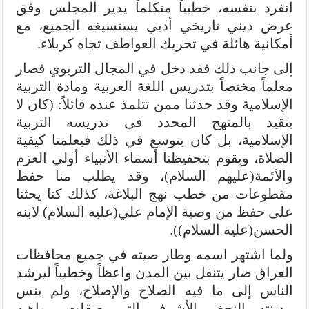
انفرد بنفسه، خطيباً متكلماً يدير المجلس وفق
عرض ديني تاريخي أدبي يستسيغه الجميع، مع
أمكانية هائلة في تحريك العواطف تجاه كربلاء.
إلى جانب ذلك فقد دخل في المجال التربوي فصار
معلماً مختصاً بتدريس اللغة العربية ومادة التربية
الإسلامية وقد حدثنا ممن تتلمذ عنده قائلاً: (كان لا
يتقيد بالمنهج المحدد في تدريسه التربية
الإسلامية، بل كان يتوسع في ذلك فيعلمنا كيفية
الصلاة، ويقوم بتحفيظنا أسماء الأنبياء أولي العزم
والأئمة(عليهم السلام)، وقد يطلب منا حفظ
مقطوعات من خطب نهج البلاغة، كذلك كنا يحثنا
على حفظ من وصية الإمام علي(عليه السلام) لابنه
الحسن(عليه السلام)).
ولما اشتهر اسمه وطار صيته في جميع محافظات
العراق صار يتنقل بين المدن واعظاً وخطيباً ليرشد
الناس إلى ما فيه الصلاح والإصلاح، ولم ينس
مدينته النجف الأشرف التي صقلت مواهبه