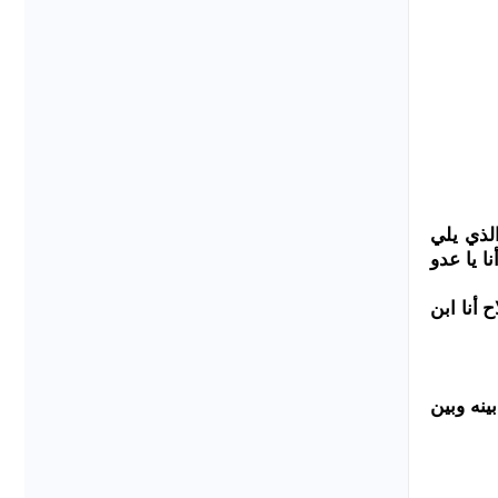
الذي يلي
) وقوله(عليه السلام): (وأنا يا عدو
ي فلاح أنا ابن
ينه وبين