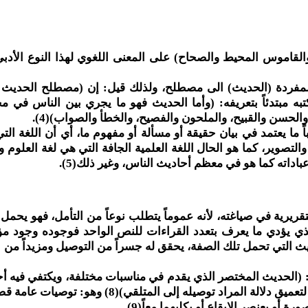
قاموس المحيط والصحاح) على المعنى اللغوي لهذا النوع الأدبي
به الإنسان أو يقوله(2) وقد تحولت المفردة (الحديث) الى مصطلح، ولذلك قيل: إن (مصطلح الحد
تب في أحد كتبه مبتدئاً بتعريفه: (وأما الحديث فهو ما يجري بين الناس في 
الحسن والقبيح، والملحون والفصيح، والخطأ والصواب)(4).
ً ما يعتمد في بيان حقيقة أو مسألة أو مفهوم ما، أي أن اللغة التي
التصوير، كما هو الحال اللغة العلمية الجافة التي هي لغة العلوم 
باداته كما هو في معظم أحاديث الناس، وغير ذلك(5).
ريرية في صياغته، لأنه عموماً يتطلب نوعاً من التأمل، فهو يحمل 
لذي يؤدي ما يعرف بتعدد القراءات للنص الواحد فوجوده وجود مؤ
أحاديث التي تحمل تلك الصفة، يحقق له جسراً من التوصيل ومزيداً من ا
(الحديث المختصر الذي يقدم في مناسبات مختلفة، ويكتفي فيه أحيا
قليل من المستمعين، ويوظف فيه سمات فنية، وأدوات جمالية لتعميق دلالة المراد توصيله إلى المتل
و بعنصر الإيقاع أو بكليهما معاً(9).