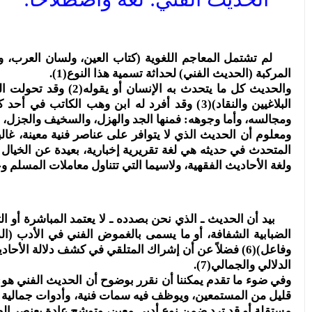
لم تشتمل المعاجم اللغوية (كتاب العين، ولسان العرب، وال
المركبة (الحديث الفني) لحداثة تسمية هذا النوع(1).
والحديث كل ما يتحدث 
البلاغيين والنقاد)(3) وقد أفرد له ابن وهب الكا
ومجالسه، وأما وجوهه: فمنها الجد والهزل، والسخيف والجزل، و
ومعلوم أن الحديث الذي لا يتوافر على عناصر فنية معينة، غالبا
المتحدث في حديثه هي لغة تقريرية إخبارية، بعيدة عن الخيال و
ولغة الأحاديث الفقهية، ولاسيما التي تتناول معاملات المسلم وع
بيد أن الحديث ـ الذي نحن بصدده ـ لا يعتمد المباشرة أو التق
الضبابية الشفافة، أو ما يسمى بالغموض الفني في الأدب (ا
وفاعل)(6) فضلاً عن أن إشراك المتلقي في كشف دلالة ال
الدلالي والجمالي(7).
وفي ضوء ما تقدم يمكننا أن نقرر بوضوح أن الحديث الفني هو: 
مستقلة أو قد ترد ضمن نوع أدبي معين، وتوشح عادة بعنصر الصورة أ