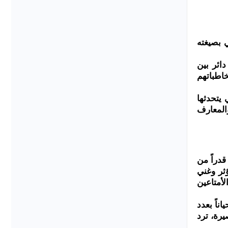
 بصيغته
يث دائر بين
مخاطباتهم
 يتحدثها
والمعارف
قدراً من
ثر وغني
لأمتاعين
ناً بعدد
قي)(8) وهو: توصيات عامة قصيرة، ترد