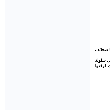
نا صحائف
لى سلوك
، فرفعها