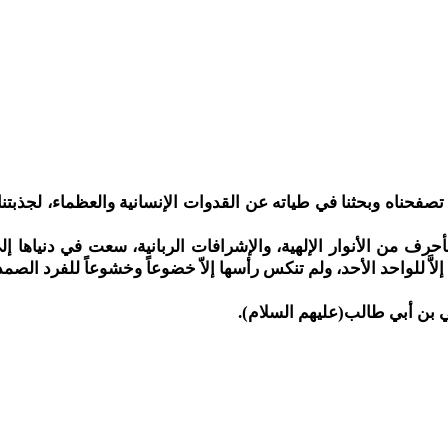
تصفحناه وبحثنا في طياته عن القدوات الإنسانية والعظماء، لجذبت
رف من الأنوار الإلهية، والإشرافات الربانية، سعت في دنياها إ
َ للواحد الأحد، ولم تنكس رأسها إلاّ خضوعاً وخشوعاً للفرد الصمد
بن أبي طالب(عليهم السلام).