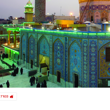
7٬633