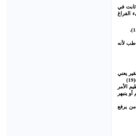
ثابت في
 الفراغ
 المخاطب لأنه
في قوله(عليه السلام): (يا قوم أ أنتم كفرة أم مسلمون)(17) والتحقير يعني
(تعظيم الأمر
لام) يستعظم أو ينبهر
(من يرفع