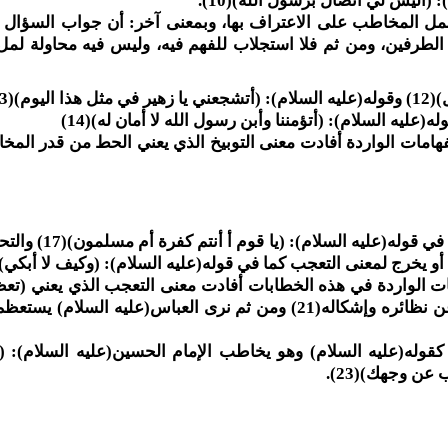
أليس لي اتصال برسول الله)(10).
ويحمل المخاطب على الاعتراف بها، وبمعنى آخر: أن جواب السؤال 
الطرفين، ومن ثم فلا استجلاب للفهم فيه، وليس فيه محاولة لملء
(13).
(عليه السلام): (أتؤمننا وأبن رسول الله لا أمان له)(14)
ليه السلام): (أتأمرنا أن نترك أخانا)(15) فالاستفهامات الواردة أفادت معنى التوبيخ الذي يعني الحط من قدر
أو يخرج إلى معنى التحقير والحط من شأن المخاطب، كما 
سلام): (أبالموت تخوفني)(20) فالاستفهامات الواردة في هذه الخطابات أفادت معنى التعجب الذي يعني 
في قلوب السامعين، لأن التعجب لا يكون إلا من شيء خارج عن نظائره وإشكاله(21) ومن ثم نرى العباس(عليه الس
ة، كقوله(عليه السلام) وهو يخاطب الإمام الحسين(عليه السلام): 