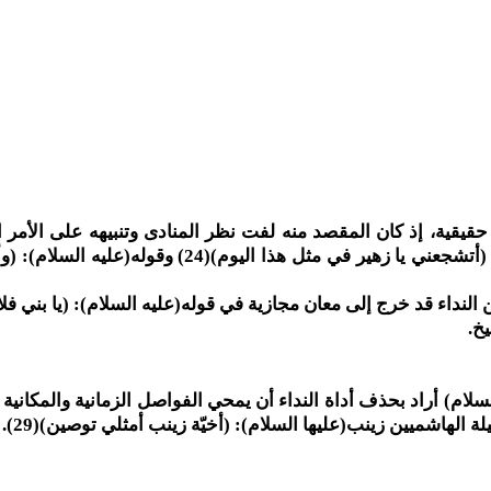
 حقيقية، إذ كان المقصد منه لفت نظر المنادى وتنبيهه على الأمر 
النداء من خبر أو أمر أو نهي أو استفهام، كقوله(عليه السلام): (أتشجعني يا زهير في مثل هذا اليوم)(24
يه السلام): (ولكن يا شمر أقبل أنت نصيحتي)(26) لكن النداء قد خرج إلى معان مجازية في قوله(عليه السلام): (يا بن
يخ.
لام) أراد بحذف أداة النداء أن يمحي الفواصل الزمانية والمكانية ب
لة الهاشميين زينب(عليها السلام): (أخيّة زينب أمثلي توصين)(29).