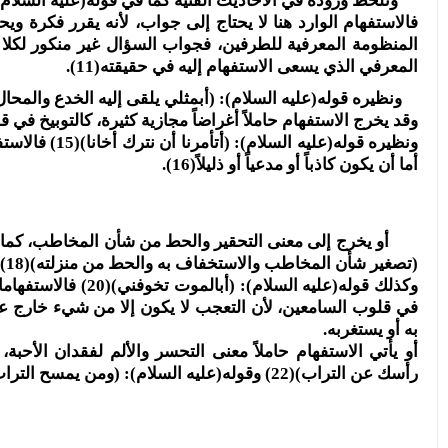
ونلحظ وروده في الأحاديث الفنية كما في قوله(عليه السلام): (
فالاستفهام الوارد هنا لا يحتاج إلى جواب، لأنه يقرر فكرة 
المنظومة المعرفية للطرفين، فجواب السؤال غير منكور لكلا 
المعرفي الذي يسعى الاستفهام إليه في حقيقته(11).
ونظيره قوله(عليه السلام): (أبمثلي يلقى إليه الخدع والمحال)(12) وقوله(عليه السلام): (أتشجعني يا زهير في مثل هذا اليوم)
وقد يخرج الاستفهام حاملاً أغراضاً مجازية كثيرة، كالتوبيخ في قوله
ونظيره قوله(ع
أما أن يكون كاذباً أو مدعياً أو ذليلاً(16).
(تصغير شأن المخاطب والاستخفاف به والحط من منزلته)(18) أو يخرج لمعنى التعجب كما في قوله(عليه السلام): (وكيف لا أبكي)(19)
وكذلك قوله(عليه ال
به أو يستغربه.
أو يأتي الاستفهام حاملاً معنى التحسر والألم لفقدان الأحب
رأسك عن التراب)(22) وقوله(عليه السلام): (ومن يمسح التراب عن وجهك)(23).