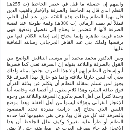
والمهم إن حصيلة ما قيل في عصر الجاحظ (ت 255هـ)
النظم الذي قال به الجاحظ والصرفة والإخبار بالغيب الذين
قال بهما النظام وظلت هذه الثلاثة تدور عند أهل العلم،
فمثلاً لم يقف الرماني (ت 386هـ) وقفة طويلة عند قضية
الصرفة لأنها لا تتضمن ما يحتاج إلى تفصيل وتدقيق فهي
عنده قريبة ظاهرة وإنما يحتاج إلى إطالة الكلام فيها من
يرفضها ولذلك بنى عبد القاهر الجرجاني رسالته الشافية
عليها.
وبين الدكتور محمد محمد أبو موسى التناقض الواضح بين
القول بالصرفة والبلاغة بقوله إن الصرفة تعني كما فسرها
أبو إسحاق النظام إنهم لو لا هذا الصرف لجاءوا بمثله ولذلك
يعني أنه ليس خارقاً ببلاغته وإنما هو خارق بهذا الصرف فلا
يجوز لمن تسلم بمقالة النظام أن يتكلم عن بلاغة القرآن
فوق طاقة البشر، وهذا كلام يطول لو أفضنا فيه وخاصة أننا
وجدنا كثيراً من أهل العلم يذكرون الصرفة والبلاغة من وجوه
الإعجاز القرآني وهؤلاء ليسوا من أهل الغفلة وهذا موضع
اللبس الذي يحتاج إلى دراسة مفردة تحدد المقصود
بالصرفة عند كل من قال بها، وهل بقي مفهومها كما حدده
النظام أو طرأ عليه تغيير؟ وكيف علل الجاحظ أن هذا
الإعجاز قد جاء بصرف العرب عن معارضته حتى لا يفتن