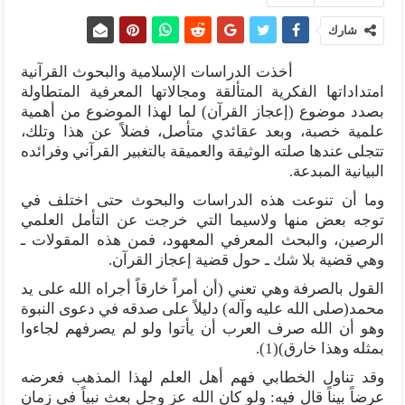
شارك
أخذت الدراسات الإسلامية والبحوث القرآنية
امتداداتها الفكرية المتألقة ومجالاتها المعرفية المتطاولة
بصدد موضوع (إعجاز القرآن) لما لهذا الموضوع من أهمية
علمية خصبة، وبعد عقائدي متأصل، فضلاً عن هذا وتلك،
تتجلى عندها صلته الوثيقة والعميقة بالتغبير القرآني وفرائده
البيانية المبدعة.
وما أن تنوعت هذه الدراسات والبحوث حتى اختلف في
توجه بعض منها ولاسيما التي خرجت عن التأمل العلمي
الرصين، والبحث المعرفي المعهود، فمن هذه المقولات ـ
وهي قضية بلا شك ـ حول قضية إعجاز القرآن.
القول بالصرفة وهي تعني (أن أمراً خارقاً أجراه الله على يد
محمد(صلى الله عليه وآله) دليلاً على صدقه في دعوى النبوة
وهو أن الله صرف العرب أن يأتوا ولو لم يصرفهم لجاءوا
بمثله وهذا خارق)(1).
وقد تناول الخطابي فهم أهل العلم لهذا المذهب فعرضه
عرضاً بيناً قال فيه: ولو كان الله عز وجل بعث نبياً في زمان