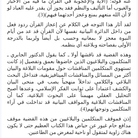
عنه قوله: (الآية والإعجوبة في القرآن ما فيه من الأخبار
والغيوب أما التأليف والنظم فقد يجوز أن يقدر عليه العباد لو
لا أن الله منعهم بمنع وعجز أحدثهما فيهم)(3).
لقد أثار هذا التوجه في الكلام عن إعجاز القرآن ردود فعل
من داخل الدائرة البيانية نفسها لأن القرآن قد عد من أيام
النبوة معجز لا بمعانيه وحسب بل أيضاً ولربما بالدرجة
الأولى بفصاحته وبلاغته أي بنظمه.
وهذه القضية قد ناقشها أولا ـ كما يقول الدكتور الجابري ـ
المتكلمون والبلاغيون الذين خاضوها بعمق وتفصيل إذ كانت
تستهوي المتكلمين المناقشات حول مقومات البلاغة والبيان
أكثر من المسائل والمناقشات الميتافيزيقية، فتداخل البحث
البلاغي والكلامي تداخلاً منهجياً يصب في منحى البيان
والكشف اعتماداً على ثوابت الفكر الإسلامي، وعندها أصبح
التحليل العقلي مهيمناً على البحوث البلاغية، كما أن
المناقشات البلاغية والمواقف البيانية قد تداخلت في آراء
المتكلمين وتوجهاتهم(4).
إذن فموقف المتكلمين والبلاغيين من هذه القضية موقف
مدافع حام غيور عن حياض هذا الكتاب العظيم حتى لا يكون
هناك زاوية لمتقول أو ناحية لمغرض من الطاعنين.