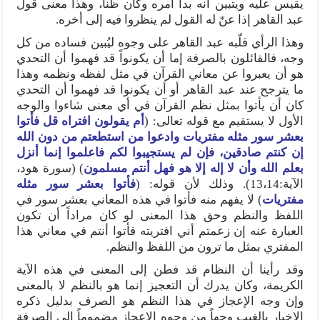
يقيس عليه ويتبين أنه بدأ أمره وكان ظناً، وهذا معنى قول
عبد القاهر إذا عنّ له القول لم ينظروا فيه إلى أخره.
وهذا الرأي قلّبه عبد القاهر على وجوه ليُبين فساده من كل
وجه، فالقائلون بالصرفة إما أن يكونواً قد فهموا أن التحدي
هو أن يعبروا عن معاني القرآن في مثل لفظه ونظمه وهذا
ما يترجح عند عبد القاهر أو أن يكونوا قد فهموا أن التحدي
كان أن يأتوا بمثل نظم القرآن في أي معنى شاءوا والوجه
الأول لا يستقيم مع قوله تعالى: (
أم يقولون افتراه قل فأتوا
بعشر سور مثله مفتريات وادعوا من استطعتم من دون الله
إن كنتم صادقين، فإن لم يستجيبوا لكم فاعلموا إنما أنزل
بعلم الله وأن لا إله إلا هو فهل أنتم مسلمون
) (سورة هود،
الآية:13،14). وذلك لأن قوله: (
فأتوا بعشر سور مثله
مفتريات
) لا يفهم منه فأتوا في هذه المعاني بعشر سور في
اللفظ والنظم وحق هذا المعنى لو كان مراداً أن تكون
العبارة عنه إن زعمتم أني افتريته فأتوا أنتم في معاني هذا
المفتري بمثل ما ترون من اللفظ والنظم.
وقد رأينا أن النظام قد فطن إلى المعنى في هذه الآية
الكريمة، وكان يدرك أن التعجيز إنما هو بالنظم لا بالمعنى
وإن وجه الإعجاز في هذا النظم هو الصرف بدليل ذكره
الإخبار بالغيب وجهاً من وجوه الإعجاز مضموماً إلى الصرفة