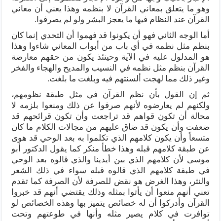
وهو ما يتعلق بمعاني القرآن لا بنظمه وهذا يعني أن معاني
القرآن عند النظام فيها ما يعجز البشر ولو لم يصرفوا.
أما الوجه الثاني فهو أن يكونوا قد فهموا أن التحدي إنما كان
بنظم مثل نظمه في أي باب من أبواب المعاني شاءوا وهذا
هو المدلول عليه في الآية وحينئذ يكون من حقهم معارضة
القرآن بنظم مثل نظمه في النسيب والمديح والهجاء والفخر
وغير ذلك مما لهجت ألسنتهم فيه وبلغت ما بلغت.
ثم إن القول بأن نظم القرآن في مثل طبقة نظومهم،
ولكنهم لم يعارضوه لأنهم صرفوا عن ذلك ومنعوا بلزمه لا
محالة أن تكون قواهم قد تراجعت وأن تكون قرائحهم قد
ضعفت وأن يكون قد ضاق عليهم من مجالات الكلام ما كان
متسعاً وأن يكون كلامهم الذي تكلموا به بعد الوحي قد هوى
عن طبقة كلامهم قبله وهذا خطأ منكر كما يقول الدكتور أبو
موسى لأن كلامهم الذي بين أيدينا والذي قالوه بعد الوحي
في طبقة كلامهم الذي قالوه قبله سواء في ذلك الشعر
والنثر، وهذا الغرض هو نقض للصرفة لأن الصرفة كما تقدم
تعني أنهم منعوا أن يأتوا بمثله وذلك يقتضي أنهم قد خبروا
القرآن وأدركوا أن له خصائص يتميز بها وهذه الخصائص لو
توافرت في كلام يصير مثله وأنها في طوعتهم وتحت