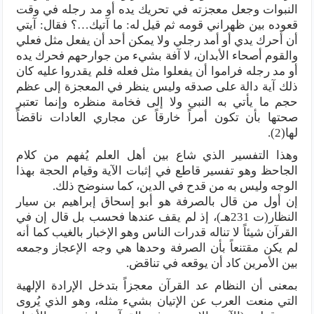
النبوات وجعل معجزته في تحريك يده أو مد رجله في وقت
قعوده بين ظهراني قومه ثم قيل له: ما آتيك…؟ فقال: آيتي
أن أحرك يدي أو أمد رجلي ولا يمكن أحد أن يفعل مثل فعلي
والقوم أصحاء الأبدان، لا آفة بشيء من جوارحهم فحرك يده
أو مد رجله فراموا أن يفعلوا مثل فعله فلم يقدروا عليه كان
ذلك آية دالة على صدقه وليس ينظر في المعجزة إلى عظم
حجم ما يأتي به النبي ولا إلى فخامة منظره وإنما تعتبر
صحتها بأن تكون أمراً خارقاً عن مجاري العادات ناقضاً
لها(2).
وهذا التفسير الذي شاع بين أهل العلم يُفهم من كلام
الجاحظ وهو تفسير قاطع في إثبات الآية وقيام الحجة بهذا
الوجه وليس به من قدح في الدين، كما سنوضح ذلك.
إن أول من قال بالصرفة هو أبو إسحاق إبراهيم بن سيار
النظار(ت 231هـ)، إذ لم يقف عندها فحسب بل قال إن في
القرآن شيئاً لا تناله قدرات الناس وهو الإخبار بالغيب كما أنه
لم يكن مقتنعاً بأن الصرفة وحدها هي وجه الإعجاز وجمعه
بين الأمرين كاد أن يوقعه في تناقض.
بمعنى أن النظام عد القرآن معجزاً بتدخل الإرادة الإلهية
التي منعت العرب عن الإتيان بشيء مثله، وهو الذي يُروى