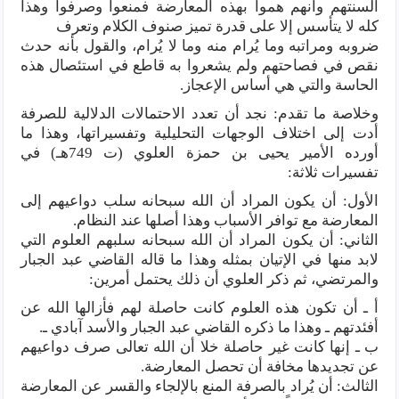
ألسنتهم وأنهم هموا بهذه المعارضة فمنعوا وصرفوا وهذا
كله لا يتأسس إلا على قدرة تميز صنوف الكلام وتعرف
ضروبه ومراتبه وما يُرام منه وما لا يُرام، والقول بأنه حدث
نقص في فصاحتهم ولم يشعروا به قاطع في استئصال هذه
الحاسة والتي هي أساس الإعجاز.
وخلاصة ما تقدم: نجد أن تعدد الاحتمالات الدلالية للصرفة
أدت إلى اختلاف الوجهات التحليلية وتفسيراتها، وهذا ما
أورده الأمير يحيى بن حمزة العلوي (ت 749هـ) في
تفسيرات ثلاثة:
الأول: أن يكون المراد أن الله سبحانه سلب دواعيهم إلى
المعارضة مع توافر الأسباب وهذا أصلها عند النظام.
الثاني: أن يكون المراد أن الله سبحانه سلبهم العلوم التي
لابد منها في الإتيان بمثله وهذا ما قاله القاضي عبد الجبار
والمرتضي، ثم ذكر العلوي أن ذلك يحتمل أمرين:
أ ـ أن تكون هذه العلوم كانت حاصلة لهم فأزالها الله عن
أفئدتهم ـ وهذا ما ذكره القاضي عبد الجبار والأسد آبادي ـ.
ب ـ إنها كانت غير حاصلة خلا أن الله تعالى صرف دواعيهم
عن تجديدها مخافة أن تحصل المعارضة.
الثالث: أن يُراد بالصرفة المنع بالإلجاء والقسر عن المعارضة