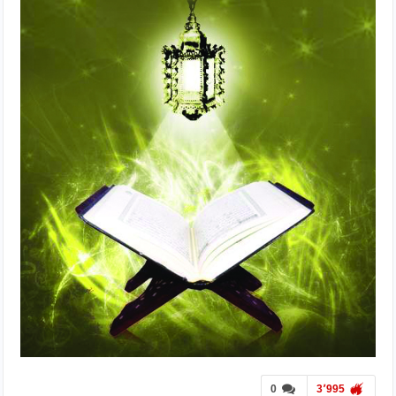
0
3٬995