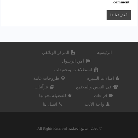
comment.
الرئيسية
المركز الوثائقي
آمن الرسول
استطلاعات وتحقيقات
اضاءات السيرة
طروحات عامة
في النفس والمجتمع
قرآنيات
قراءات
للفضيلة نجومها
واحة الأدب
اتصل بنا
© 2026 - ينابيع الحكمة. All Rights Reserved.