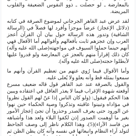
بالمعارضة ـ لو حصلت ـ ذوو النفوس الضعيفة والقلوب
المريضة.
لقد عرض عبد القاهر الجرجاني لموضوع الصرفة في كتابه
(دلائل الإعجاز) عرضاً موجزاً وأفرد لها فصلاً في (الرسالة
الشافية) وتدور هذه الرسالة حول بيان أن القرآن أعجز
العرب وإن عجزهم ثابت بأفعالهم وأقوالهم أما الأفعال فهي
أنهم حينما حملوا السيوف في مواجهته(صلى الله عليه وآله)
كان ذلك إقراراً منهم بالعجز عن المعارضة ولو قدروا عليها
لأبطلوا حجته(صلى الله عليه وآله).
وأما الأقوال فيما رُوي عنهم من تعظيم القرآن وأنهم ما
سمعوا بمثله قط وأنه يعلو ولا يُعلى عليه.
والقول بالصرفة عند عبد القاهر قول قاله ضعيف مسرع
أوقعته شهوة الإغراب فيما لا يعذر العاقل في اعتقاده ويبين
هذا الحكم فيقول: (ولو كان الناس إذا عنّ لهم القول نظروا
في مؤاداه وتبينوا عاقبته وتذكروا وصية الحكماء حين نهوا
عن الورود حتى يعرف الصدر وحذروا أن تجئ إعجاز الأمور
بغير ما أوهمت الصدور إذن لكفوا البلاء ولعد هذا وأشباهه
من فاسد الآراء)(5)، وهذا الكلام ناظر إلى وصف الجاحظ
لتولد آراء النظام وانبعاثها في نفسه وأنه كان يظن الظن ثم