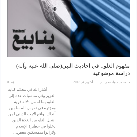
مفهوم الغلو.. في احاديث النبي(صلى الله عليه وآله)
دراسة موضوعية
د. محمد جواد فخر الدين
أكتوبر 4, 2018
0
أشار الله في محكم كتابه
العزيز وفي مناسبات عدة إلى
الغلو، بما له من دلالة قوية
ومؤثرة في نفوس المسلمين
آنذاك بواقع الإرث الديني لمن
انتحل الغلو من الغلاة الذين
دخلوا في حظيرة الإسلام
ولازالوا متمسكين ببعض…