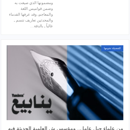
ومضمونها الذي صيغت به
وضمن قواميس اللغة
والمعاجم، وقد عرفها القدماء
والمحدثين تعاريف تتسم ـ
غالباً ـ بالدقة…
للفضيلة نجومها
من علماء جبل عامل.. ومؤسس ش العلمية الحديثة فيه