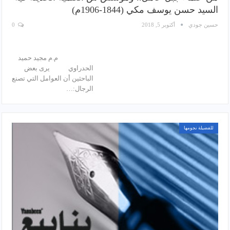
السيد حسن يوسف مكي (1844-1906م)
حسين جودي
أكتوبر 5, 2018
0
م.م مجيد حميد
الحدراوي يرى بعض
الباحثين أن العوامل التي تصنع
الرجال:…
للفضيلة نجومها