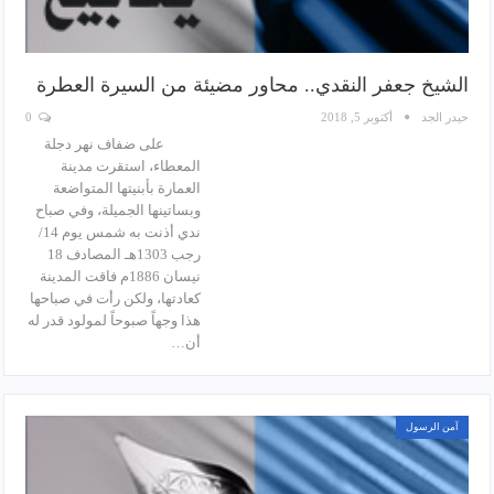
الشيخ جعفر النقدي.. محاور مضيئة من السيرة العطرة
حيدر الجد
أكتوبر 5, 2018
0
على ضفاف نهر دجلة
المعطاء، استقرت مدينة
العمارة بأبنيتها المتواضعة
وبساتينها الجميلة، وفي صباح
ندي أذنت به شمس يوم 14/
رجب 1303هـ المصادف 18
نيسان 1886م فاقت المدينة
كعادتها، ولكن رأت في صباحها
هذا وجهاً صبوحاً لمولود قدر له
أن…
آمن الرسول