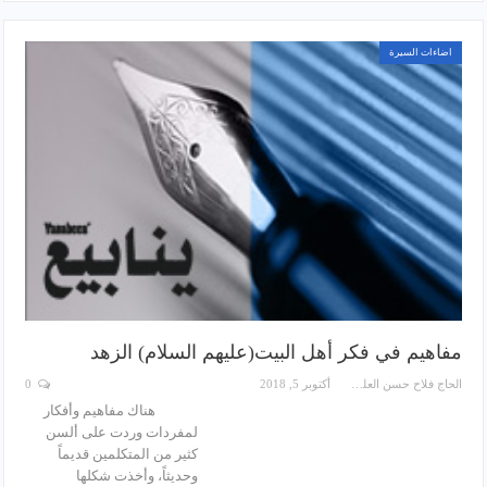
اضاءات السيرة
مفاهيم في فكر أهل البيت(عليهم السلام) الزهد
الحاج فلاح حسن العلي
أكتوبر 5, 2018
0
هناك مفاهيم وأفكار
لمفردات وردت على ألسن
كثير من المتكلمين قديماً
وحديثاً، وأخذت شكلها