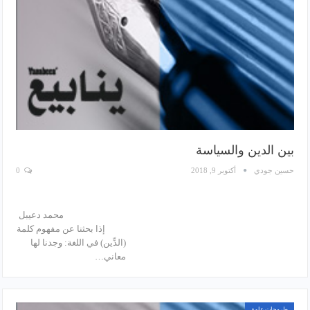
بين الدين والسياسة
حسين جودي
أكتوبر 9, 2018
0
محمد دعيبل
إذا بحثنا عن مفهوم كلمة
(الدِّين) في اللغة: وجدنا لها
معاني…
طروحات عامة