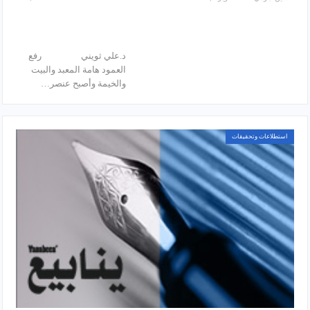
د.علي ثويني رفع
العمود هامة المعبد والبيت
والخيمة وأصبح عنصر…
استطلاعات وتحقيقات