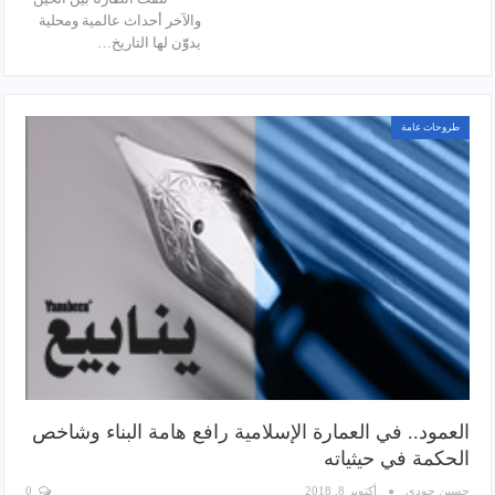
والآخر أحداث عالمية ومحلية
يدوّّن لها التاريخ…
طروحات عامة
العمود.. في العمارة الإسلامية رافع هامة البناء وشاخص
الحكمة في حيثياته
حسين جودي
أكتوبر 8, 2018
0