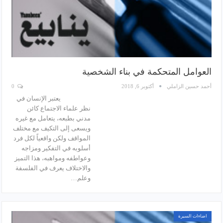
العوامل المتحكمة في بناء الشخصية
أحمد حسين الزاملي
أكتوبر 6, 2018
0
يعتبر الإنسان في
نظر علماء الاجتماع كائن
مدني بطبعه، يتعامل مع غيره
ويسعى إلى التكيف مع مختلف
المواقف ولكن واقعياً لكل فرد
أسلوبه في التفكير ومزاجه
وعواطفه ومواهبه، هذا التميز
والاختلاف يعرف في الفلسفة
وعلم…
اضاءات السيرة